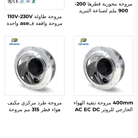
مروحة محورية قطرها 200-
900 ملم لصناعة التبريد
مروحة طاولة 110V-230V
والتكييف الهوائي (HVAC)
مروحة واقفة فase واحدة
ومضخة الحرارة مع محرك
غير متزامنة كهربائية متذبذبة
مروحة تبريد DC EC AC
محرك مروحة تبريد
400mm مروحة تنقية الهواء
مروحة طرد مركزي مكيف
الخارجي للروتر AC EC DC
هواء قطر 315 مم مروحة
مروحة شفاط ذات تصميم
استخراج معدنية للتهوية
دوار عكسي