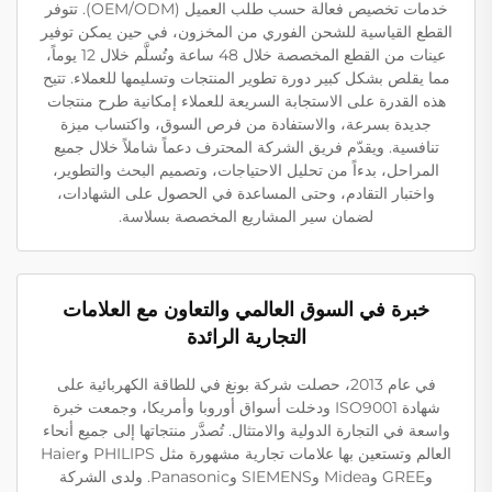
خدمات تخصيص فعالة حسب طلب العميل (OEM/ODM). تتوفر
القطع القياسية للشحن الفوري من المخزون، في حين يمكن توفير
عينات من القطع المخصصة خلال 48 ساعة وتُسلَّم خلال 12 يوماً،
مما يقلص بشكل كبير دورة تطوير المنتجات وتسليمها للعملاء. تتيح
هذه القدرة على الاستجابة السريعة للعملاء إمكانية طرح منتجات
جديدة بسرعة، والاستفادة من فرص السوق، واكتساب ميزة
تنافسية. ويقدّم فريق الشركة المحترف دعماً شاملاً خلال جميع
المراحل، بدءاً من تحليل الاحتياجات، وتصميم البحث والتطوير،
واختبار التقادم، وحتى المساعدة في الحصول على الشهادات،
لضمان سير المشاريع المخصصة بسلاسة.
خبرة في السوق العالمي والتعاون مع العلامات
التجارية الرائدة
في عام 2013، حصلت شركة بونغ في للطاقة الكهربائية على
شهادة ISO9001 ودخلت أسواق أوروبا وأمريكا، وجمعت خبرة
واسعة في التجارة الدولية والامتثال. تُصدَّر منتجاتها إلى جميع أنحاء
العالم وتستعين بها علامات تجارية مشهورة مثل PHILIPS وHaier
وGREE وMidea وSIEMENS وPanasonic. ولدى الشركة