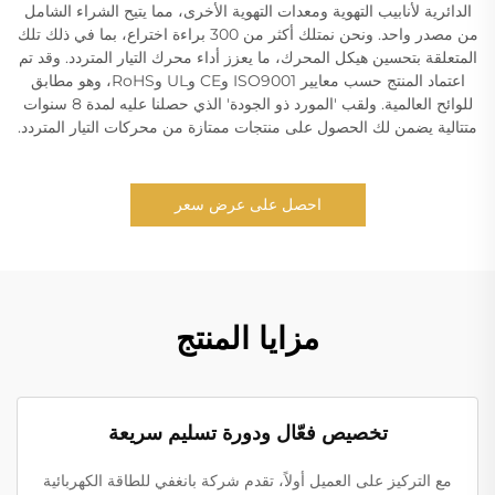
الدائرية لأنابيب التهوية ومعدات التهوية الأخرى، مما يتيح الشراء الشامل
من مصدر واحد. ونحن نمتلك أكثر من 300 براءة اختراع، بما في ذلك تلك
المتعلقة بتحسين هيكل المحرك، ما يعزز أداء محرك التيار المتردد. وقد تم
اعتماد المنتج حسب معايير ISO9001 وCE وUL وRoHS، وهو مطابق
للوائح العالمية. ولقب 'المورد ذو الجودة' الذي حصلنا عليه لمدة 8 سنوات
متتالية يضمن لك الحصول على منتجات ممتازة من محركات التيار المتردد.
احصل على عرض سعر
مزايا المنتج
تخصيص فعّال ودورة تسليم سريعة
مع التركيز على العميل أولاً، تقدم شركة بانغفي للطاقة الكهربائية