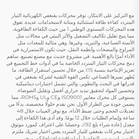
مع التركيز على الابتكار، توفر محركات بفنغفي الكهربائية التيار
المتردد كفاءة طاقة استثنائية ومتانة لاستخدامات عديدة. تفوق
هذه المحركات المستوى الوطني 1 من حيث الكفاءة الطاقوية،
مما يتيح تقليل تكاليف التشغيل والأثر البيئي في مجالات مثل
الأتمتة الصناعية، والتبريد، وغيرها. وهي مثالية للمعدات مثل
المراوح والمضخات وأنظمة النقل، حيث تكون الاستمرارية في
الأداء أمرًا بالغ الأهمية. في مشروع حديث مع مصنع تصنيع، ساهم
دمج محركات التيار المتردد الخاصة بنا في أدوات خط التجميع في
تعزيز الإنتاجية بنسبة 15٪ من خلال تحسين استقرار الطاقة، ما
يُظهر تميزها الصناعي. تكمن القوة التقنية لشركة بفنغفي في
قدراتها في البحث والتطوير، والتي تشمل اختبارات ديناميكية
وتحسين المواد لتحقيق تبديد حراري أفضل وتقليل الضوضاء.
يستوفي كل محرك معايير ISO9001 وCE وUL وROHS، مما
يضمن جودة من الطراز الأول. نحن نقدم حلولًا مخصصة، بدءًا من
تعديلات الحجم وحتى ضبط الأداء، مع توفر العينات خلال 48
ساعة وإتمام الطلبات خلال 12 يومًا. وقد أدى هذا الكفاءة إلى
معدل إعادة شراء بلغ 92٪، وحصلنا على اعتراف كمورد موثوق.
اختيار محركات بفنغفي للتيار المتردد يعني اختيار شريك ملتزم
بالتميز. لمزيد من التفاصيل أو لمناقشة احتياجاتكم، يرجى