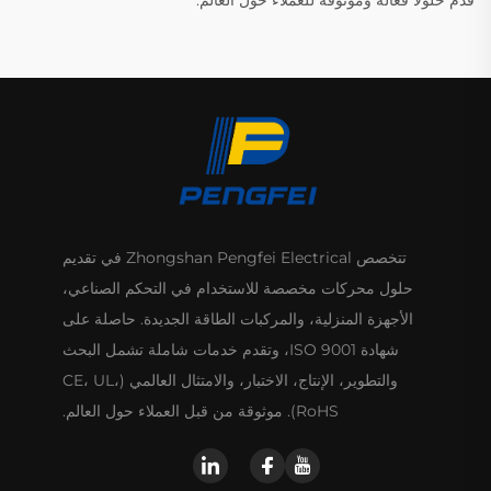
قدم حلولًا فعّالة وموثوقة للعملاء حول العالم.
تتخصص Zhongshan Pengfei Electrical في تقديم
حلول محركات مخصصة للاستخدام في التحكم الصناعي،
الأجهزة المنزلية، والمركبات الطاقة الجديدة. حاصلة على
شهادة ISO 9001، وتقدم خدمات شاملة تشمل البحث
والتطوير، الإنتاج، الاختبار، والامتثال العالمي (CE، UL،
RoHS). موثوقة من قبل العملاء حول العالم.