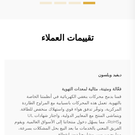
تقييمات العملاء
ديفيد ويلسون
فعّالة ومتينة، مثالية لمعدات التهوية
قمنا بدمج محركات بنغفي الكهربائية في أنظمتنا الخاصة
بالتهوية. تعمل هذه المحركات بانسيابية مع المراوح الطاردة
المركزية، وتوفّر تدفق هواء قوي واستهلاك منخفض للطاقة.
ويتماشى المنتج مع المعايير الدولية، واجتاز شهادات UL
وRoHS، مما يسهّل دخول منتجاتنا إلى الأسواق العالمية. ويقوم
الفريق المعني بالخدمات ما بعد البيع بحل المشكلات بسرعة،
مما يضمن سير مشاريعنا دون انقطاع.