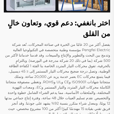
اختر بانغفي: دعم قوي، وتعاون خالٍ
من القلق
بفضل أكثر من 20 عامًا من الخبرة في صناعة المحركات، تُعد شركة
Pengfei Electric مؤسسة وطنية متخصصة في التكنولوجيا العالية
وتدمج بين البحث والتطوير والإنتاج والمبيعات. وقد قدمنا خدماتنا لأكثر من
500 شركة (بما في ذلك 20 شركة مدرجة في البورصة). وبالتزامٍ
بالحرفية، تفوق محركات التيار المتردد الخاصة بنا الفئة 1 لكفاءة الطاقة
الوطنية، وتصل درجة ضجيج محركات التيار المستمر إلى ≤ 45 ديسيبل،
فيما يتمتع محركات EC بعمر خدمة يزيد عن 20,000 ساعة. وتملك
منتجاتنا شهادات ISO9001 وCE وUL وROHS. وتغطي مصفوفة منتجاتنا
الكاملة محركات التيار المتردد والتيار المستمر وEC، ومعدات التهوية
المختلفة، والملحقات الأساسية، مما يدعم الشراء الشامل خطوة واحدة
والتخصيص. نقدم تسليم العينات خلال 48 ساعة، وفترة إنتاج جماعي مدتها
12 يومًا، ومعدل شراء متكرر بنسبة 92% يشهد على جودتنا. وقد أنجز
فريق تقني بقيادة 15 مهندسًا كبيرًا أكثر من 100 مشروع مخصص، حيث