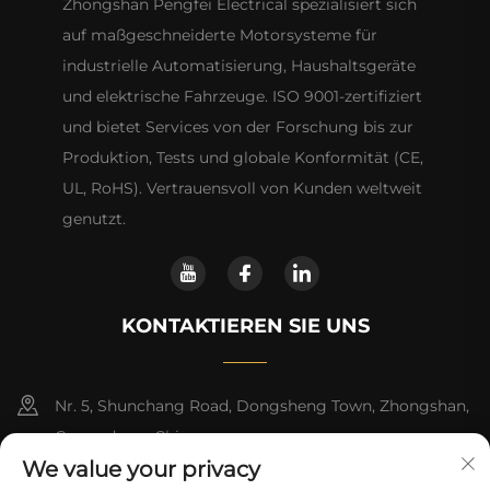
Zhongshan Pengfei Electrical spezialisiert sich
auf maßgeschneiderte Motorsysteme für
industrielle Automatisierung, Haushaltsgeräte
und elektrische Fahrzeuge. ISO 9001-zertifiziert
und bietet Services von der Forschung bis zur
Produktion, Tests und globale Konformität (CE,
UL, RoHS). Vertrauensvoll von Kunden weltweit
genutzt.
KONTAKTIEREN SIE UNS
Nr. 5, Shunchang Road, Dongsheng Town, Zhongshan,
Guangdong, China
We value your privacy
+86-18028357686