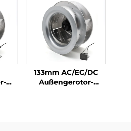
133mm AC/EC/DC
r-
Außengerotor-
Motorbetriebener
FU-
Rückwärtsgekrümmter
aube
Zentrifugalventilator
ter