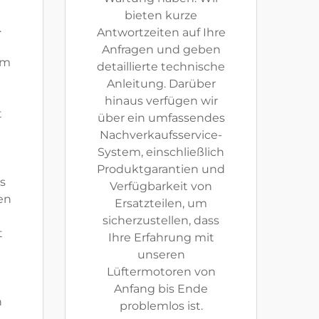
bieten kurze
.
Antwortzeiten auf Ihre
Anfragen und geben
am
detaillierte technische
Anleitung. Darüber
hinaus verfügen wir
t
über ein umfassendes
Nachverkaufsservice-
System, einschließlich
Produktgarantien und
ss
Verfügbarkeit von
en
Ersatzteilen, um
sicherzustellen, dass
t
Ihre Erfahrung mit
unseren
Lüftermotoren von
Anfang bis Ende
n
problemlos ist.