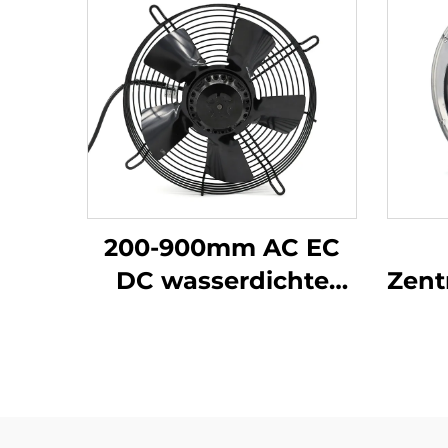
200-900mm AC EC
DC wasserdichte
Zent
Farm Industrie
Kli
Abgas Kühlung
Me
Axialströmungslüfter
Ze