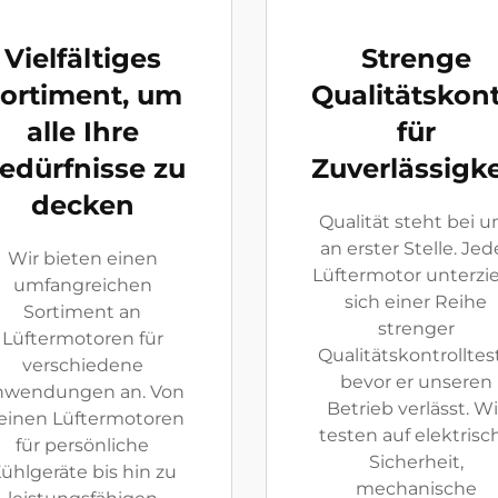
Vielfältiges
Strenge
ortiment, um
Qualitätskont
alle Ihre
für
edürfnisse zu
Zuverlässigke
decken
Qualität steht bei u
an erster Stelle. Jed
Wir bieten einen
Lüftermotor unterzi
umfangreichen
sich einer Reihe
Sortiment an
strenger
Lüftermotoren für
Qualitätskontrolltest
verschiedene
bevor er unseren
nwendungen an. Von
Betrieb verlässt. Wi
einen Lüftermotoren
testen auf elektrisc
für persönliche
Sicherheit,
ühlgeräte bis hin zu
mechanische