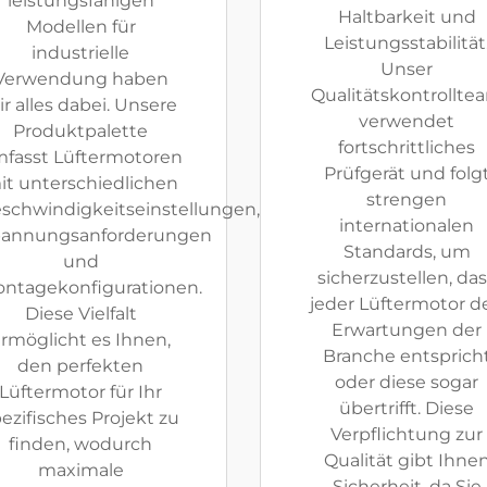
leistungsfähigen
Haltbarkeit und
Modellen für
Leistungsstabilität
industrielle
Unser
Verwendung haben
Qualitätskontrollte
ir alles dabei. Unsere
verwendet
Produktpalette
fortschrittliches
fasst Lüftermotoren
Prüfgerät und folg
it unterschiedlichen
strengen
schwindigkeitseinstellungen,
internationalen
annungsanforderungen
Standards, um
und
sicherzustellen, da
ntagekonfigurationen.
jeder Lüftermotor d
Diese Vielfalt
Erwartungen der
rmöglicht es Ihnen,
Branche entsprich
den perfekten
oder diese sogar
Lüftermotor für Ihr
übertrifft. Diese
ezifisches Projekt zu
Verpflichtung zur
finden, wodurch
Qualität gibt Ihne
maximale
Sicherheit, da Sie