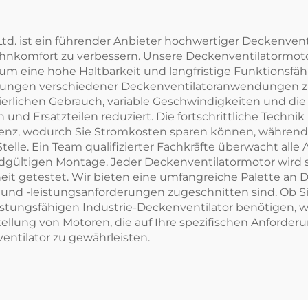
Ltd. ist ein führender Anbieter hochwertiger Deckenvent
Wohnkomfort zu verbessern. Unsere Deckenventilatormot
um eine hohe Haltbarkeit und langfristige Funktionsfähig
erungen verschiedener Deckenventilatoranwendungen zu
uierlichen Gebrauch, variable Geschwindigkeiten und d
 und Ersatzteilen reduziert. Die fortschrittliche Techn
zienz, wodurch Sie Stromkosten sparen können, während 
telle. Ein Team qualifizierter Fachkräfte überwacht alle
gültigen Montage. Jeder Deckenventilatormotor wird sor
it getestet. Wir bieten eine umfangreiche Palette an D
 und -leistungsanforderungen zugeschnitten sind. Ob Si
stungsfähigen Industrie-Deckenventilator benötigen, wi
ellung von Motoren, die auf Ihre spezifischen Anforde
entilator zu gewährleisten.