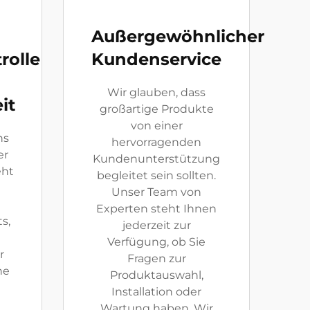
Außergewöhnlicher
rolle
Kundenservice
Wir glauben, dass
it
großartige Produkte
von einer
ns
hervorragenden
er
Kundenunterstützung
eht
begleitet sein sollten.
Unser Team von
Experten steht Ihnen
s,
jederzeit zur
Verfügung, ob Sie
r
Fragen zur
he
Produktauswahl,
Installation oder
Wartung haben. Wir