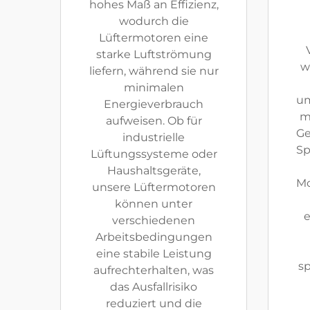
hohes Maß an Effizienz,
wodurch die
Lüftermotoren eine
starke Luftströmung
w
liefern, während sie nur
minimalen
um
Energieverbrauch
m
aufweisen. Ob für
Ge
industrielle
Sp
Lüftungssysteme oder
Haushaltsgeräte,
Mo
unsere Lüftermotoren
können unter
e
verschiedenen
Arbeitsbedingungen
eine stabile Leistung
sp
aufrechterhalten, was
das Ausfallrisiko
reduziert und die