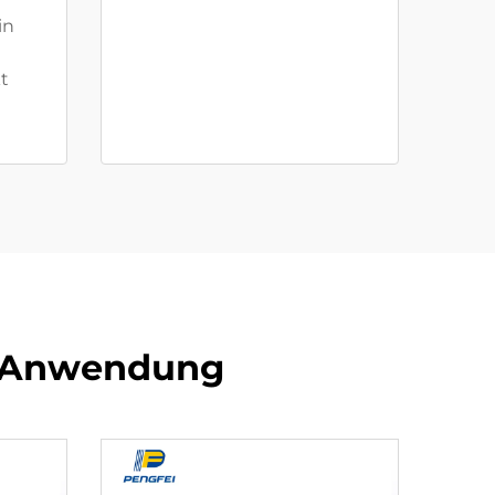
in
t
e Anwendung