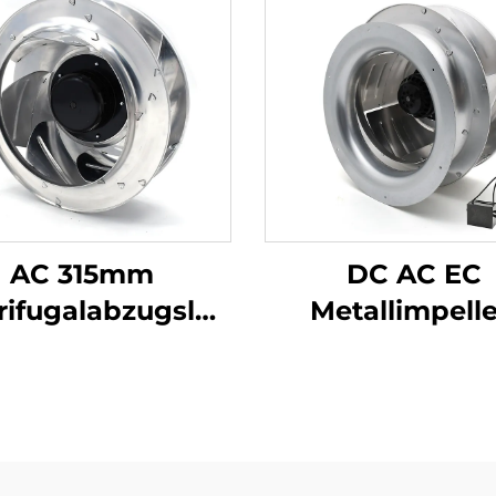
AC 315mm
DC AC EC
rifugalabzugslüfter
Metallimpelle
maanlagenlüfter
Luftreiniger
tallventilation
Klimaanlage F
ntrifugallüfter
Lüfter Abzugsh
Zentrifugenlüf