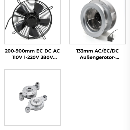
200-900mm EC DC AC
133mm AC/EC/DC
110V 1-220V 380V
Außengerotor-
Industrie-Abluft-
Motorbetriebener
Kühlungsschaufel
Rückwärtsgekrümmter
HVAC
Zentrifugalventilator
Axialströmungslüfter