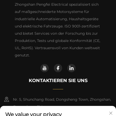
Zhongshan Pengfei Electrical spezialisiert sich
auf maßgeschneiderte Motorsysteme für
industrielle Automatisierung, Haushaltsgeräte
und elektrische Fahrzeuge. ISO 9001-zertifiziert
und bietet Services von der Forschung bis zur
Produktion, Tests und globale Konformität (CE,
UL, RoHS). Vertrauensvoll von Kunden weltweit
genutzt.
KONTAKTIEREN SIE UNS
Nr. 5, Shunchang Road, Dongsheng Town, Zhongshan,
Guangdong, China
We value your privacy