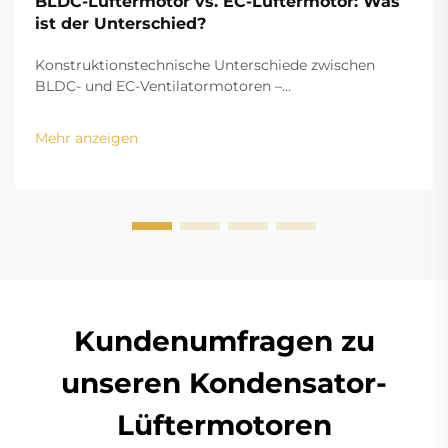
BLDC-Lüftermotor vs. EC-Lüftermotor: Was
ist der Unterschied?
Konstruktionstechnische Unterschiede zwischen
BLDC- und EC-Ventilatormotoren –
Permanentmagnet vs.
Ständerwicklungskonfigurationen Bei den
Mehr anzeigen
Kupferwicklungen ist das Strukturdesign von BLDC
(Brushless DC)- und EC-Motoren (Elektronisch
kommutiert) der Hauptunterschied...
Kundenumfragen zu
unseren Kondensator-
Lüftermotoren