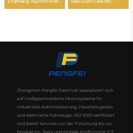
Einphasig Asynchroner
Rad-Duct-Cabinet
Elektrischer
Rückwärts-laufender
Oszillierender AC-
Zentrifugalventilator
Ventilatormotor
Zhongshan Pengfei Electrical spezialisiert sich
auf maßgeschneiderte Motorsysteme für
industrielle Automatisierung, Haushaltsgeräte
und elektrische Fahrzeuge. ISO 9001-zertifiziert
und bietet Services von der Forschung bis zur
Produktion, Tests und globale Konformität (CE,