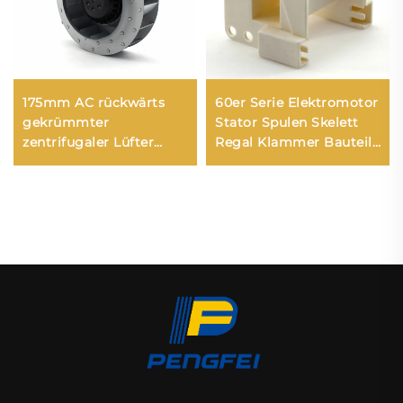
175mm AC rückwärts
60er Serie Elektromotor
gekrümmter
Stator Spulen Skelett
zentrifugaler Lüfter
Regal Klammer Bauteile
Hersteller
Ventilator Spulen
Skelett Einheit Wickler
Motor