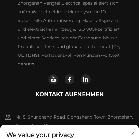
Zhongshan Pengfei Electrical spezialisiert sich
auf maßgeschneiderte Motorsysteme für
industrielle Automatisierung, Haushaltsgeräte
und elektrische Fahrzeuge. ISO 9001-zertifiziert
und bietet Services von der Forschung bis zur
Produktion, Tests und globale Konformität (CE,
UL, RoHS). Vertrauensvoll von Kunden weltweit
genutzt.
KONTAKT AUFNEHMEN
Nr. 5, Shunchang Road, Dongsheng Town, Zhongshan,
Guangdong, China
We value your privacy