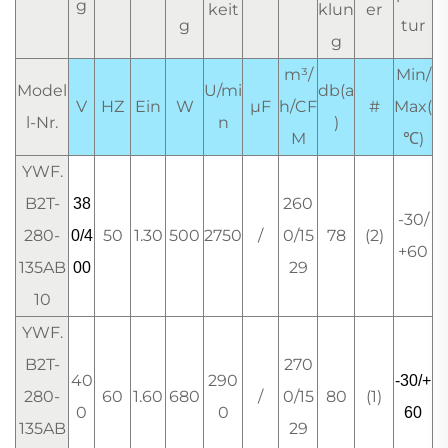
g
keit
klun
er
g
tur
g
m³/
Min/
Model
U/mi
db(a
V
HZ
Ein
W
μF
h/CF
#
Max(
l-Nr.
n
)
M
℃)
YWF.
B2T-
260
38
-30/
280-
50
1.30
500
2750
/
0/15
78
(2)
0/4
+60
135AB
29
00
10
YWF.
B2T-
270
40
290
-30/+
280-
60
1.60
680
/
0/15
80
(1)
0
0
60
135AB
29