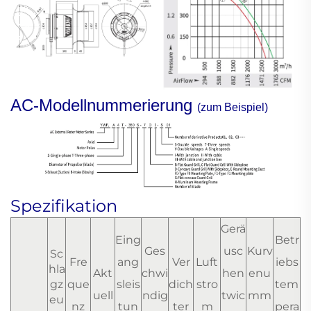
AC-Modellnummerierung
(zum Beispiel)
Spezifikation
Gerä
Eing
Betr
Ges
usc
Kurv
Sc
Fre
ang
Ver
Luft
iebs
hla
Akt
chwi
hen
enu
gz
que
sleis
dich
stro
tem
uell
ndig
twic
mm
eu
nz
tun
ter
m
pera