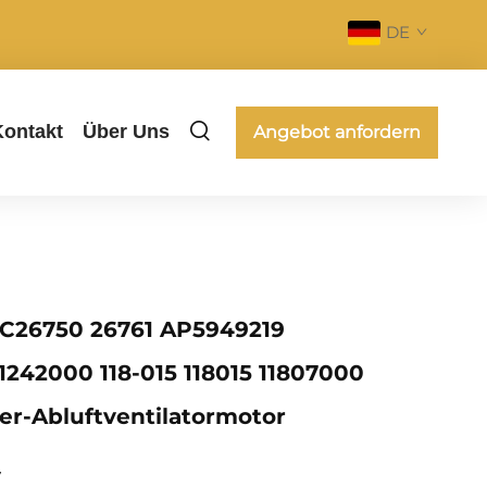
DE
Kontakt
Über Uns
Angebot anfordern
 C26750 26761 AP5949219
1242000 118-015 118015 11807000
r-Abluftventilatormotor
v