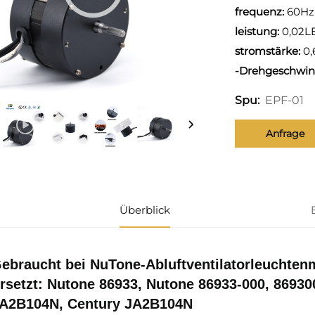
frequenz:
60Hz
leistung:
0,02LE
stromstärke:
0,
-Drehgeschwin
EPF-01
Spu:
Anfrage
Überblick
ebraucht bei NuTone-Abluftventilatorleuchten
rsetzt: Nutone 86933, Nutone 86933-000, 86930
A2B104N, Century JA2B104N