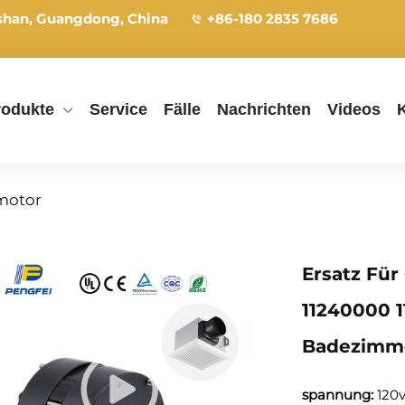
shan, Guangdong, China
+86-180 2835 7686
rodukte
Service
Fälle
Nachrichten
Videos
motor
Ersatz Für
11240000 1
Badezimme
spannung:
120