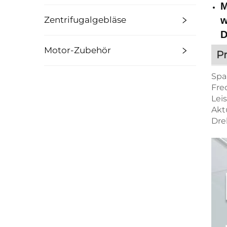
M
Zentrifugalgebläse
w
D
Motor-Zubehör
P
Sp
Fre
Lei
Akt
Dre