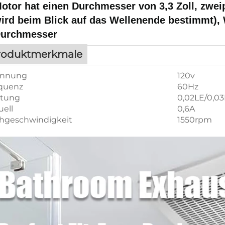
otor hat einen Durchmesser von 3,3 Zoll, zwe
ird beim Blick auf das Wellenende bestimmt), We
urchmesser
roduktmerkmale
annung
120v
quenz
60Hz
stung
0,02LE/0,03
uell
0,6A
hgeschwindigkeit
1550rpm