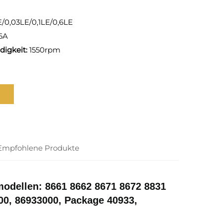
/0,03LE/0,1LE/0,6LE
6A
digkeit:
1550rpm
Empfohlene Produkte
modellen: 8661 8662 8671 8672 8831
00, 86933000, Package 40933,