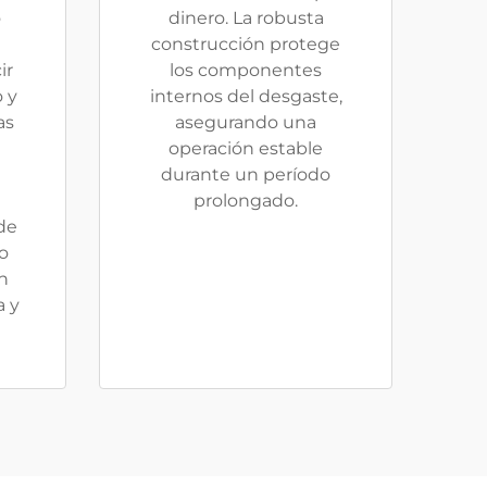
o
dinero. La robusta
construcción protege
ir
los componentes
 y
internos del desgaste,
as
asegurando una
operación estable
durante un período
prolongado.
de
o
n
a y