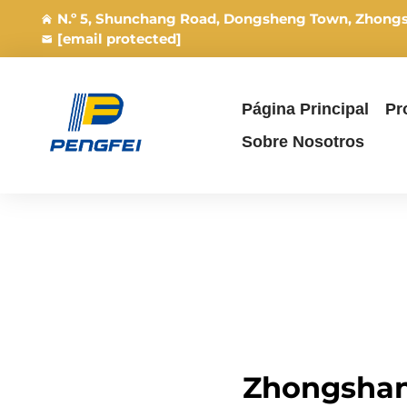
N.º 5, Shunchang Road, Dongsheng Town, Zhong
[email protected]
Página Principal
Pr
Sobre Nosotros
Zhongshan 