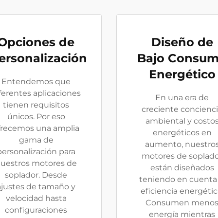
Opciones de
Diseño de
ersonalización
Bajo Consu
Energético
Entendemos que
ferentes aplicaciones
En una era de
tienen requisitos
creciente concienc
únicos. Por eso
ambiental y costo
frecemos una amplia
energéticos en
gama de
aumento, nuestro
personalización para
motores de soplad
uestros motores de
están diseñados
soplador. Desde
teniendo en cuenta 
ajustes de tamaño y
eficiencia energétic
velocidad hasta
Consumen meno
configuraciones
energía mientras