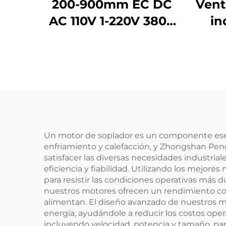
200-900mm EC DC
Vent
AC 110V 1-220V 380V
in
Industrial Extracción
m
Enfriamiento
te
Impulsor HVAC Fan
aco
de Flujo Axial
v
Un motor de soplador es un componente esen
enfriamiento y calefacción, y Zhongshan Peng
satisfacer las diversas necesidades industria
eficiencia y fiabilidad. Utilizando los mejor
para resistir las condiciones operativas más d
nuestros motores ofrecen un rendimiento co
alimentan. El diseño avanzado de nuestros 
energía, ayudándole a reducir los costos ope
incluyendo velocidad, potencia y tamaño, para