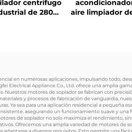
ilador centrífugo
acondicionado
dustrial de 280
aire limpiador de
m, ventilador
de 450 AC EC
rminal de aire
Ventilador d
ndicionado AC,
conducto Venti
entilador FFU
centrífugo ha
adelante
cial en numerosas aplicaciones, impulsando todo, desd
fei Electrical Appliance Co., Ltd. ofrece una amplia gam
les. Nuestros motores de soplador se fabrican con precis
es materiales y procesos de fabricación de vanguardia, n
uras. Ya sea para una aplicación residencial a pequeña esc
nsistente, asegurando un funcionamiento suave y una f
motores de soplador no solo maximiza el rendimiento, s
rativos. Ofrecemos una amplia variedad de motores de so
 adaptarse a diversos requisitos. Esto permite una fácil 