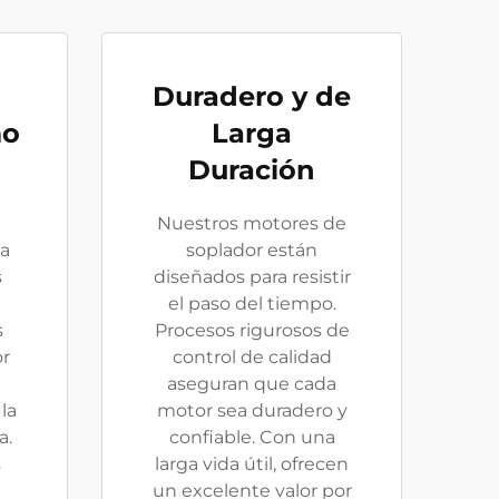
Duradero y de
mo
Larga
Duración
Nuestros motores de
ia
soplador están
s
diseñados para resistir
el paso del tiempo.
s
Procesos rigurosos de
or
control de calidad
aseguran que cada
la
motor sea duradero y
a.
confiable. Con una
s
larga vida útil, ofrecen
un excelente valor por