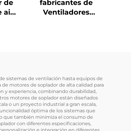
r de
fabricantes de
 aire
Ventiladores
 DC
Centrífugos de Curva
e
Retrógrada AC EC
lador
DC de 175mm
cia
e sistemas de ventilación hasta equipos de
a de motores de soplador de alta calidad para
ión y experiencia, combinando durabilidad,
uestros motores de soplador están diseñados
ala o un proyecto industrial a gran escala,
uncionalidad óptima de los sistemas que
ino que también minimiza el consumo de
plador con diferentes especificaciones,
personalización e integración en diferentes