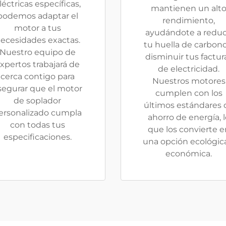
léctricas específicas,
mantienen un alt
podemos adaptar el
rendimiento,
motor a tus
ayudándote a reduc
ecesidades exactas.
tu huella de carbono
Nuestro equipo de
disminuir tus factur
xpertos trabajará de
de electricidad.
cerca contigo para
Nuestros motores
segurar que el motor
cumplen con los
de soplador
últimos estándares 
ersonalizado cumpla
ahorro de energía, l
con todas tus
que los convierte e
especificaciones.
una opción ecológic
económica.