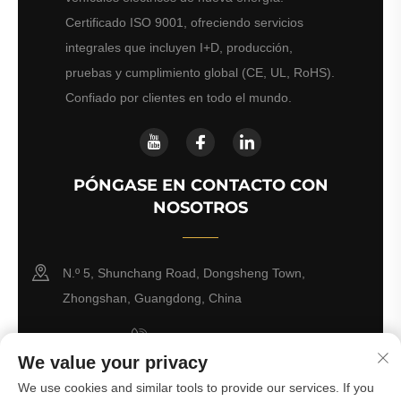
Certificado ISO 9001, ofreciendo servicios
integrales que incluyen I+D, producción,
pruebas y cumplimiento global (CE, UL, RoHS).
Confiado por clientes en todo el mundo.
PÓNGASE EN CONTACTO CON
NOSOTROS
N.º 5, Shunchang Road, Dongsheng Town,
Zhongshan, Guangdong, China
+86-18028357686
We value your privacy
[email protected]
We use cookies and similar tools to provide our services. If you