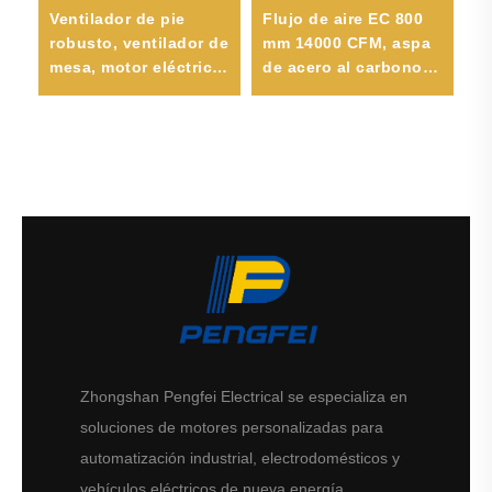
Ventilador de pie
Flujo de aire EC 800
Fá
robusto, ventilador de
mm 14000 CFM, aspa
u
mesa, motor eléctrico
de acero al carbono,
pr
oscilante de corriente
ventilador axial de
s
or
alterna monofásico
1750 W 220 V/380 V,
al
asíncrono
ventilación industrial
para fábrica, aire
fresco
Zhongshan Pengfei Electrical se especializa en
soluciones de motores personalizadas para
automatización industrial, electrodomésticos y
vehículos eléctricos de nueva energía.