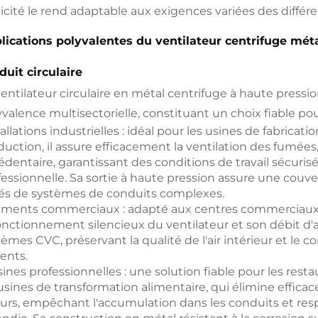
ticité le rend adaptable aux exigences variées des différe
lications polyvalentes du ventilateur centrifuge mét
duit circulaire
ventilateur circulaire en métal centrifuge à haute press
valence multisectorielle, constituant un choix fiable pou
allations industrielles : idéal pour les usines de fabricatio
duction, il assure efficacement la ventilation des fumées,
édentaire, garantissant des conditions de travail sécuri
fessionnelle. Sa sortie à haute pression assure une cou
és de systèmes de conduits complexes.
iments commerciaux : adapté aux centres commerciaux,
fonctionnement silencieux du ventilateur et son débit d'a
èmes CVC, préservant la qualité de l'air intérieur et le c
ients.
ines professionnelles : une solution fiable pour les rest
 usines de transformation alimentaire, qui élimine efficac
urs, empêchant l'accumulation dans les conduits et resp