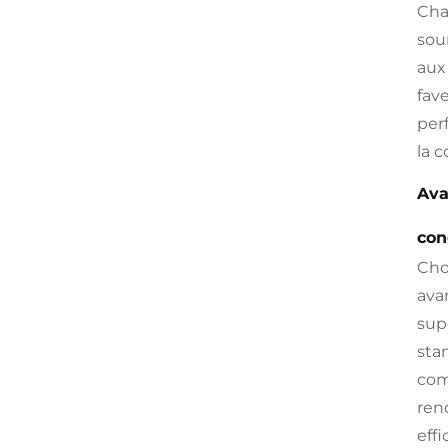
Cha
sou
aux
fav
per
la 
Ava
con
Cho
ava
sup
sta
com
ren
eff