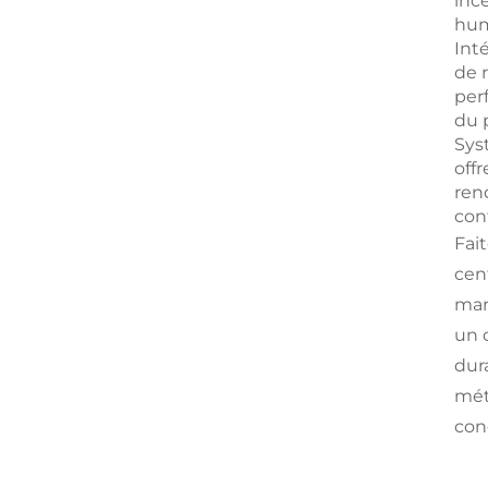
inc
hum
Int
de 
per
du p
Sys
off
ren
con
Fai
cen
mar
un c
dur
mét
con