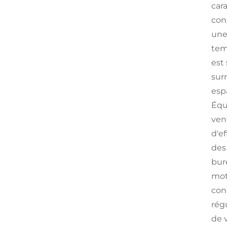
car
cons
une
tem
est
sur
esp
Équ
ven
d'ef
des
bur
mot
con
régu
de 