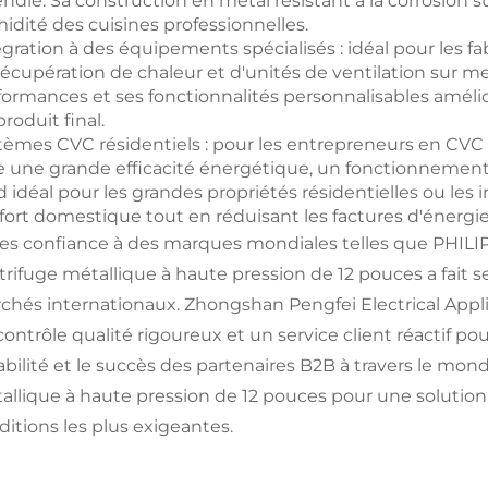
endie. Sa construction en métal résistant à la corrosion s
idité des cuisines professionnelles.
égration à des équipements spécialisés : idéal pour les fa
récupération de chaleur et d'unités de ventilation sur 
formances et ses fonctionnalités personnalisables amélior
roduit final.
tèmes CVC résidentiels : pour les entrepreneurs en CVC et 
re une grande efficacité énergétique, un fonctionnement si
d idéal pour les grandes propriétés résidentielles ou le
fort domestique tout en réduisant les factures d'énergie
tes confiance à des marques mondiales telles que PHILIPS
trifuge métallique à haute pression de 12 pouces a fait se
chés internationaux. Zhongshan Pengfei Electrical Applian
ontrôle qualité rigoureux et un service client réactif pour o
abilité et le succès des partenaires B2B à travers le mond
allique à haute pression de 12 pouces pour une solution 
ditions les plus exigeantes.