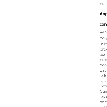
pra
App
con
Le 
poly
Inst
pro
exc
pro
dot
Bât
le 
syst
pat
Cuis
les
ode