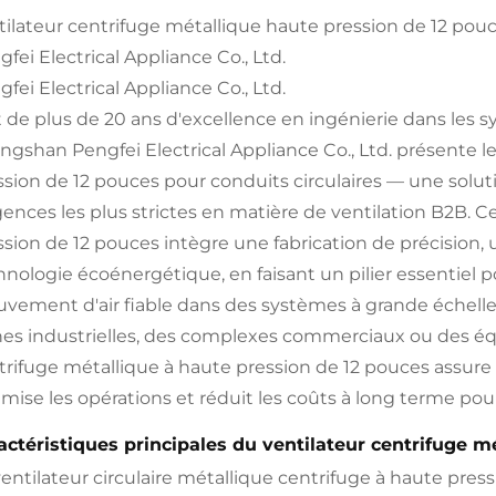
tilateur centrifuge métallique haute pression de 12 pou
fei Electrical Appliance Co., Ltd.
fei Electrical Appliance Co., Ltd.
t de plus de 20 ans d'excellence en ingénierie dans les 
ngshan Pengfei Electrical Appliance Co., Ltd. présente l
ssion de 12 pouces pour conduits circulaires — une sol
gences les plus strictes en matière de ventilation B2B. C
ssion de 12 pouces intègre une fabrication de précision, u
hnologie écoénergétique, en faisant un pilier essentiel 
vement d'air fiable dans des systèmes à grande échelle o
nes industrielles, des complexes commerciaux ou des équ
trifuge métallique à haute pression de 12 pouces assure 
imise les opérations et réduit les coûts à long terme pou
actéristiques principales du ventilateur centrifuge m
ventilateur circulaire métallique centrifuge à haute pres