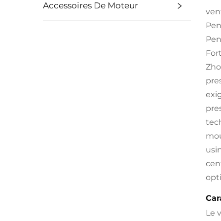
Accessoires De Moteur
ven
Peng
Peng
For
Zho
pre
exi
pre
tec
mou
usi
cen
opt
Car
Le 