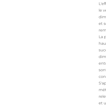
L'e
le 
dim
et 
rem
La 
hau
suc
dim
ent
son
con
S'a
mét
rele
et 