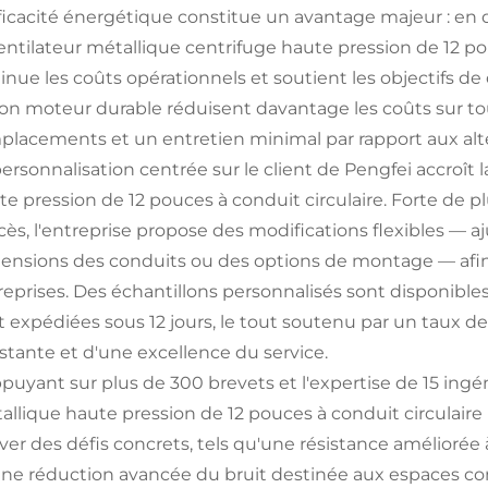
fficacité énergétique constitue un avantage majeur : en 
ventilateur métallique centrifuge haute pression de 12 po
inue les coûts opérationnels et soutient les objectifs de
son moteur durable réduisent davantage les coûts sur tou
placements et un entretien minimal par rapport aux alt
personnalisation centrée sur le client de Pengfei accroît 
te pression de 12 pouces à conduit circulaire. Forte de pl
cès, l'entreprise propose des modifications flexibles — 
ensions des conduits ou des options de montage — afin
reprises. Des échantillons personnalisés sont disponibl
t expédiées sous 12 jours, le tout soutenu par un taux de
stante et d'une excellence du service.
ppuyant sur plus de 300 brevets et l'expertise de 15 ingén
allique haute pression de 12 pouces à conduit circulaire
ver des défis concrets, tels qu'une résistance améliorée à
une réduction avancée du bruit destinée aux espaces c