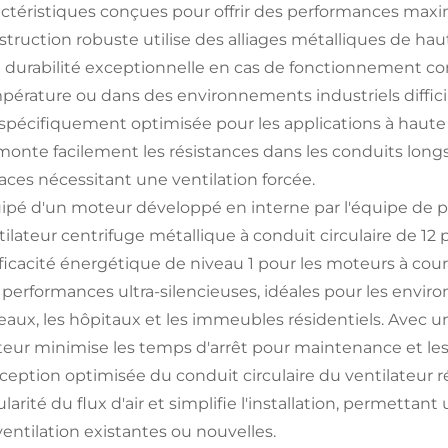
actéristiques conçues pour offrir des performances maxi
truction robuste utilise des alliages métalliques de haute
 durabilité exceptionnelle en cas de fonctionnement con
pérature ou dans des environnements industriels difficil
 spécifiquement optimisée pour les applications à haute p
monte facilement les résistances dans les conduits longs,
aces nécessitant une ventilation forcée.
ipé d'un moteur développé en interne par l'équipe de pl
tilateur centrifuge métallique à conduit circulaire de 1
ficacité énergétique de niveau 1 pour les moteurs à couran
 performances ultra-silencieuses, idéales pour les enviro
eaux, les hôpitaux et les immeubles résidentiels. Avec u
eur minimise les temps d'arrêt pour maintenance et les
ception optimisée du conduit circulaire du ventilateur réd
larité du flux d'air et simplifie l'installation, permettan
ventilation existantes ou nouvelles.