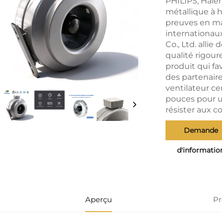
PHILIPS, Haier
métallique à h
preuves en mat
internationau
Co., Ltd. alli
qualité rigoure
produit qui fav
des partenaire
ventilateur ce
pouces pour u
résister aux c
Demande
d'informatio
Aperçu
Pr