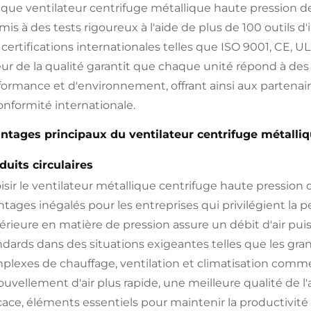
que ventilateur centrifuge métallique haute pression de
mis à des tests rigoureux à l'aide de plus de 100 outils
 certifications internationales telles que ISO 9001, CE,
eur de la qualité garantit que chaque unité répond à des
formance et d'environnement, offrant ainsi aux partenaire
conformité internationale.
ntages principaux du ventilateur centrifuge métalli
duits circulaires
isir le ventilateur métallique centrifuge haute pression
ntages inégalés pour les entreprises qui privilégient la p
érieure en matière de pression assure un débit d'air puis
ndards dans des situations exigeantes telles que les gran
plexes de chauffage, ventilation et climatisation commer
ouvellement d'air plus rapide, une meilleure qualité de l'
icace, éléments essentiels pour maintenir la productivité