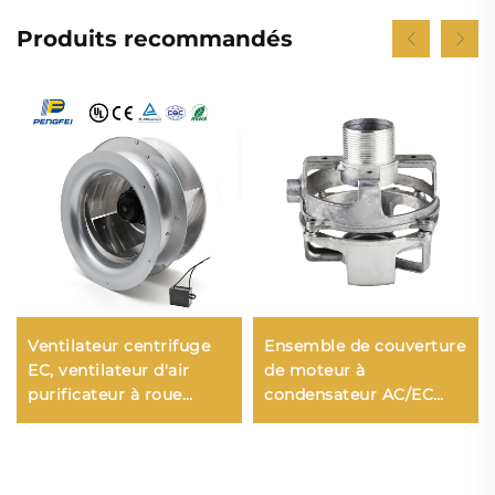
Produits recommandés
Ventilateur centrifuge
Ensemble de couverture
EC, ventilateur d'air
de moteur à
purificateur à roue
condensateur AC/EC
métallique, ventilateur
solide Couverture de
de climatiseur,
moteur électrique en
ventilateur FFU,
matériau alliage de zinc
soufflante d'évacuation
acier aluminium Traité