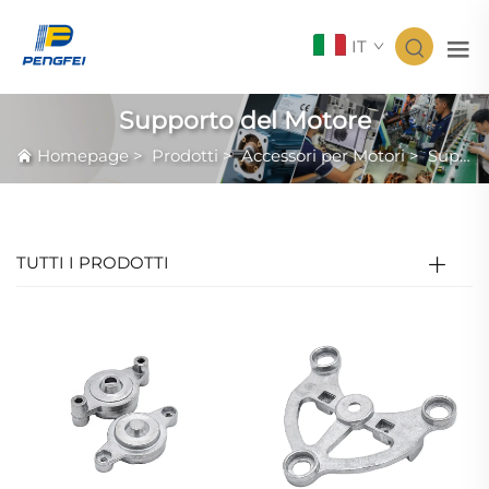
IT
Supporto del Motore
Homepage
>
Prodotti
>
Accessori per Motori
>
Supporto del Motore
TUTTI I PRODOTTI