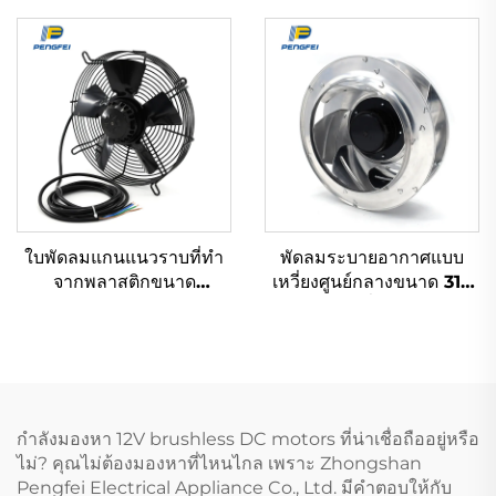
มม. DC AC EC พัดลมแกน
110V 1-220V 380V
หมุนสำหรับตู้เย็น ขนาด
สำหรับระบายความร้อนและ
500 มม. มอเตอร์ใบพัด
การระบายอากาศ HVAC
ใบพัดลมแกนแนวราบที่ทำ
พัดลมระบายอากาศแบบ
จากพลาสติกขนาด
เหวี่ยงศูนย์กลางขนาด 315
200mm-900mm แบบ
มม. พัดลมเครื่องปรับอากาศ
AC EC DC ทนน้ำ ปริมาณ
เหล็กแผ่นระบายอากาศแบบ
อากาศสูง สำหรับ
เหวี่ยงศูนย์กลาง
อุตสาหกรรม ขนาด
300mm แรงดันไฟฟ้า
220v
กำลังมองหา 12V brushless DC motors ที่น่าเชื่อถืออยู่หรือ
ไม่? คุณไม่ต้องมองหาที่ไหนไกล เพราะ Zhongshan
Pengfei Electrical Appliance Co., Ltd. มีคำตอบให้กับ