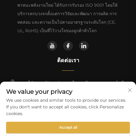
พาหนะพลังงานใหม่ ได้รับการรับรอง ISO 9001 โดยให้
บริการครบวงจรตั้งแต่การวิจัยและพัฒนา การผลิต การ
ทดสอบ และความเป็นไปตามมาตรฐานระดับโลก (CE,
UL, RoHS) เป็นที่ไว้วางใจของลูกค้าทั่วโลก
ติดต่อเรา
เลขที่ 5 ถนน Shunchang เมืองตงเฉิง จงซาน กวางตุ้ง จีน
We value your privacy
+86-18028357686
We use cookies and similar tools to provide our services.
If you don't want to accept all cookies, click Personalize
[email protected]
cookies.
Accept all
ลิขสิทธิ์ © 2025 โดย Zhongshan Pengfei Electrical Appliance Co.,
Ltd.
นโยบายความเป็นส่วนตัว