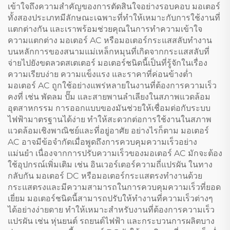
เข้าใจถึงความสำคัญของการตัดสินใจอย่างรอบคอบ มอเตอร์
ทั้งสองประเภทมีลักษณะเฉพาะที่ทำให้เหมาะกับการใช้งานที่
แตกต่างกัน และเราพร้อมช่วยคุณในการทำความเข้าใจ
ความแตกต่าง มอเตอร์ AC หรือมอเตอร์กระแสสลับทำงาน
บนหลักการของสนามแม่เหล็กหมุนที่เกิดจากกระแสสลับที่
จ่ายไปยังขดลวดสเตเตอร์ มอเตอร์ชนิดนี้เป็นที่รู้จักในเรื่อง
ความเรียบง่าย ความแข็งแรง และราคาที่ค่อนข้างต่ำ
มอเตอร์ AC ถูกใช้อย่างแพร่หลายในงานที่ต้องการความเร็ว
คงที่ เช่น พัดลม ปั๊ม และสายพานลำเลียงในสภาพแวดล้อม
อุตสาหกรรม การออกแบบของมันช่วยให้เชื่อมต่อกับระบบ
ไฟฟ้ามาตรฐานได้ง่าย ทำให้สะดวกต่อการใช้งานในสภาพ
แวดล้อมเชิงพาณิชย์และที่อยู่อาศัย อย่างไรก็ตาม มอเตอร์
AC อาจมีข้อจำกัดเมื่อพูดถึงการควบคุมความเร็วอย่าง
แม่นยำ เนื่องจากการปรับความเร็วของมอเตอร์ AC มักจะต้อง
ใช้อุปกรณ์เพิ่มเติม เช่น อินเวอร์เตอร์ความถี่แปรผัน ในทาง
กลับกัน มอเตอร์ DC หรือมอเตอร์กระแสตรงทำงานด้วย
กระแสตรงและมีความสามารถในการควบคุมความเร็วที่ยอด
เยี่ยม มอเตอร์ชนิดนี้สามารถปรับให้ทำงานที่ความเร็วต่างๆ
ได้อย่างง่ายดาย ทำให้เหมาะสำหรับงานที่ต้องการความเร็ว
แปรผัน เช่น หุ่นยนต์ รถยนต์ไฟฟ้า และกระบวนการผลิตบาง