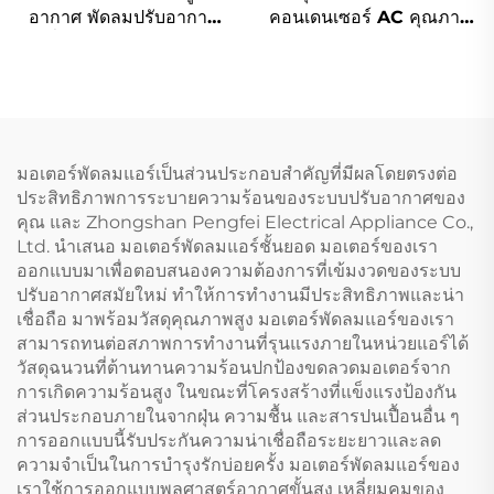
อากาศ พัดลมปรับอากาศ
คอนเดนเซอร์ AC คุณภาพ
เครื่องฟอกอากาศ พัดลม
สูง ทำจากโลหะผสมสังกะสี/
ใบพัดโลหะระบบ DC AC
อะลูมิเนียม/เหล็กซิลิคอน
EC พัดลมเหวี่ยงศูนย์
พร้อมชุดฝาหน้าและหลัง
แบบฮาร์เด้น
มอเตอร์พัดลมแอร์เป็นส่วนประกอบสำคัญที่มีผลโดยตรงต่อ
ประสิทธิภาพการระบายความร้อนของระบบปรับอากาศของ
คุณ และ Zhongshan Pengfei Electrical Appliance Co.,
Ltd. นำเสนอ มอเตอร์พัดลมแอร์ชั้นยอด มอเตอร์ของเรา
ออกแบบมาเพื่อตอบสนองความต้องการที่เข้มงวดของระบบ
ปรับอากาศสมัยใหม่ ทำให้การทำงานมีประสิทธิภาพและน่า
เชื่อถือ มาพร้อมวัสดุคุณภาพสูง มอเตอร์พัดลมแอร์ของเรา
สามารถทนต่อสภาพการทำงานที่รุนแรงภายในหน่วยแอร์ได้
วัสดุฉนวนที่ต้านทานความร้อนปกป้องขดลวดมอเตอร์จาก
การเกิดความร้อนสูง ในขณะที่โครงสร้างที่แข็งแรงป้องกัน
ส่วนประกอบภายในจากฝุ่น ความชื้น และสารปนเปื้อนอื่น ๆ
การออกแบบนี้รับประกันความน่าเชื่อถือระยะยาวและลด
ความจำเป็นในการบำรุงรักบ่อยครั้ง มอเตอร์พัดลมแอร์ของ
เราใช้การออกแบบพลศาสตร์อากาศขั้นสูง เหลี่ยมคมของ