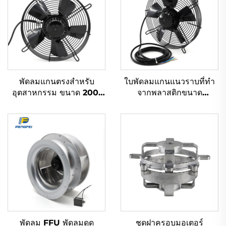
พัดลมแกนตรงสำหรับ
ใบพัดลมแกนแนวราบที่ทำ
อุตสาหกรรม ขนาด 200-
จากพลาสติกขนาด
900 มม. ระบบ EC DC AC
200mm-900mm แบบ
110V 1-220V 380V
AC EC DC ทนน้ำ ปริมาณ
สำหรับระบายความร้อนและ
อากาศสูง สำหรับ
การระบายอากาศ HVAC
อุตสาหกรรม ขนาด
300mm แรงดันไฟฟ้า
220v
พัดลม FFU พัดลมดูด
ชุดฝาครอบมอเตอร์