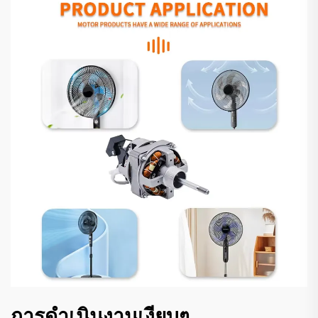
การดําเนินงานเงียบๆ