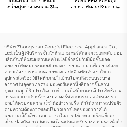
พัดลมระบายอากาศแบบ
พัดลม FFU พัดลมดูด
เหวี่ยงศูนย์กลางขนาด 315
อากาศ พัดลมปรับอากาศ
มม. พัดลมเครื่องปรับอากาศ
เครื่องฟอกอากาศ พัดลม
เหล็กแผ่นระบายอากาศแบบ
ใบพัดโลหะระบบ DC AC
เหวี่ยงศูนย์กลาง
EC พัดลมเหวี่ยงศูนย์
บริษัท Zhongshan Pengfei Electrical Appliance Co.,
Ltd. เป็นผู้ให้บริการชั้นนำด้านมอเตอร์พัดลมกระแสสลับ มอบ
ผลิตภัณฑ์ที่ผสมผสานเทคโนโลยีล้ำสมัยกับฝีมือชั้นยอด
มอเตอร์พัดลมกระแสสลับของเราออกแบบมาเพื่อตอบสนอง
ความต้องการหลากหลายของแอปพลิเคชันต่าง ๆ ตั้งแต่
อุปกรณ์เครื่องใช้ไฟฟ้าภายในบ้านไปจนถึงระบบระบาย
อากาศในอุตสาหกรรม มอเตอร์เหล่านี้ผลิตจากชิ้นส่วน
คุณภาพสูงที่รับประกันการทำงานที่เสถียรและมีประสิทธิภาพ
การออกแบบล้ำหน้าของมอเตอร์พัดลมกระแสสลับของเรา
ช่วยให้ควบคุมความเร็วได้อย่างราบรื่น ทำให้สามารถปรับตัว
ตามความต้องการของปริมาณการไหลของอากาศได้
นอกจากนี้ยังมีความสามารถในการปล่อยความร้อนที่ยอด
เยี่ยม ป้องกันการเกิดความร้อนเกินและรับรองความน่าเชื่อถือ