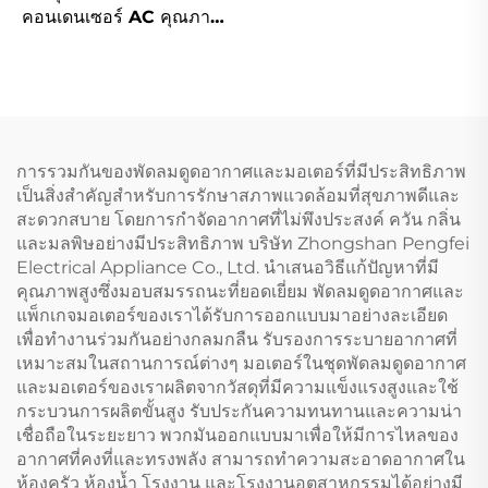
คอนเดนเซอร์ AC คุณภาพ
สูง ทำจากโลหะผสมสังกะสี/
อะลูมิเนียม/เหล็กซิลิคอน
พร้อมชุดฝาหน้าและหลัง
แบบฮาร์เด้น
การรวมกันของพัดลมดูดอากาศและมอเตอร์ที่มีประสิทธิภาพ
เป็นสิ่งสำคัญสำหรับการรักษาสภาพแวดล้อมที่สุขภาพดีและ
สะดวกสบาย โดยการกำจัดอากาศที่ไม่พึงประสงค์ ควัน กลิ่น
และมลพิษอย่างมีประสิทธิภาพ บริษัท Zhongshan Pengfei
Electrical Appliance Co., Ltd. นำเสนอวิธีแก้ปัญหาที่มี
คุณภาพสูงซึ่งมอบสมรรถนะที่ยอดเยี่ยม พัดลมดูดอากาศและ
แพ็กเกจมอเตอร์ของเราได้รับการออกแบบมาอย่างละเอียด
เพื่อทำงานร่วมกันอย่างกลมกลืน รับรองการระบายอากาศที่
เหมาะสมในสถานการณ์ต่างๆ มอเตอร์ในชุดพัดลมดูดอากาศ
และมอเตอร์ของเราผลิตจากวัสดุที่มีความแข็งแรงสูงและใช้
กระบวนการผลิตขั้นสูง รับประกันความทนทานและความน่า
เชื่อถือในระยะยาว พวกมันออกแบบมาเพื่อให้มีการไหลของ
อากาศที่คงที่และทรงพลัง สามารถทำความสะอาดอากาศใน
ห้องครัว ห้องน้ำ โรงงาน และโรงงานอุตสาหกรรมได้อย่างมี