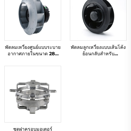
พัดลมเหวี่ยงศูนย์แบบระบาย
พัดลมลูกเหวี่ยงแบบเส้นโค้ง
อากาศภายในขนาด 280
ย้อนกลับสำหรับ
มม. ขับเคลื่อนด้วย EC/DC
อุตสาหกรรม ขนาด 133-
เหมาะสำหรับปล่องระบาย
560 มม. กำลังลม 150-
อากาศบนพื้น
5000CFM ระบบเงียบ AC
Ec Dc สำหรับระบาย
อากาศและกรองอากาศ
ชุดฝาครอบมอเตอร์