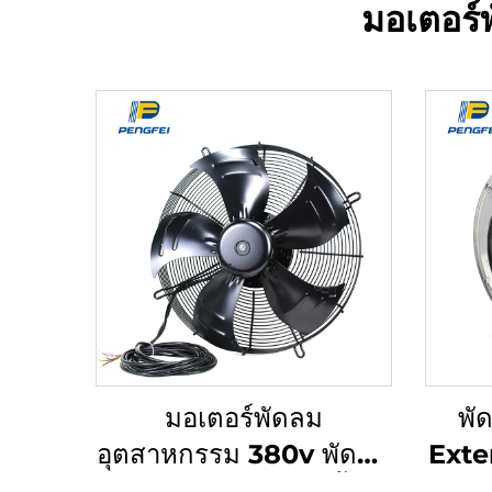
มอเตอร์
มอเตอร์พัดลม
พั
อุตสาหกรรม 380v พัดลม
Exte
ระบายอากาศแนวตั้ง
DC 