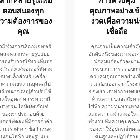
ลากหลายรุ่นเพื่อ
การควบคุม
ตอบสนองทุก
คุณภาพอย่างเข
วามต้องการของ
งวดเพื่อความน่
คุณ
เชื่อถือ
ามีช่วงการเลือกมอเตอร์
คุณภาพเป็นความสำค
ัดลมหลากหลายรูปแบบ
อันดับหนึ่งของเรา มอเต
ื่อรองรับการใช้งานที่แตก
พัดลมแต่ละตัวจะผ่าน
างกัน ตั้งแต่มอเตอร์พัดลม
กระบวนการทดสอบกา
ขนาดเล็กสำหรับเครื่อง
ควบคุมคุณภาพอย่างเข
ำความเย็นส่วนบุคคลไป
งวดก่อนออกจากโรงง
นถึงขนาดใหญ่สำหรับใช้
ของเรา เราทำการทดส
านในอุตสาหกรรม เรามี
ด้านความปลอดภัยทา
ครบครัน ไลน์ผลิตภัณฑ์
ไฟฟ้า ความทนทานทาง
ของเราประกอบด้วย
และความสม่ำเสมอในก
เตอร์พัดลมที่มีการตั้งค่า
ทำงาน ทีมควบคุมคุณ
วามเร็วต่าง ๆ ข้อกำหนด
ของเราใช้อุปกรณ์ทดส
รงดันไฟฟ้า และรูปแบบ
ขั้นสูงและปฏิบัติตาม