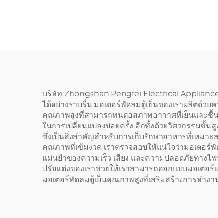
ขนาด 900 มม. 710 มม.
ขนา
DC AC EC พัดลมแกน
หมุนสำหรับตู้เย็น ขนาด
500 มม. มอเตอร์ใบพัด
บริษัท Zhongshan Pengfei Electrical Appliance C
ได้อย่างราบรื่น มอเตอร์พัดลมตู้เย็นของเราผลิตด้ว
คุณภาพสูงที่สามารถทนต่อสภาพอากาศที่เย็นและชื้นภ
ในการเปลี่ยนแปลงบ่อยครั้ง อีกทั้งด้วยวิศวกรรมขั้น
ซึ่งเป็นสิ่งสำคัญสำหรับการเก็บรักษาอาหารที่เหมาะ
คุณภาพที่เข้มงวด เราตรวจสอบให้แน่ใจว่ามอเตอร์
แม่นยำของความเร็ว เสียง และความปลอดภัยทางไฟฟ้า เ
ปรับแต่งของเราช่วยให้เราสามารถออกแบบมอเตอร์เฉพา
มอเตอร์พัดลมตู้เย็นคุณภาพสูงที่เสริมสร้างการท