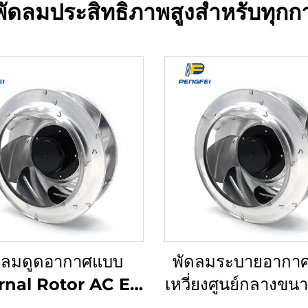
พัดลมประสิทธิภาพสูงสำหรับทุกก
ดลมดูดอากาศแบบ
พัดลมระบายอากา
rnal Rotor AC EC
เหวี่ยงศูนย์กลางขน
สำหรับกรองอากาศ
มม. พัดลมเครื่อง