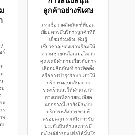
การสนับสนุน
้ม
ลูกค้าอย่างพิเศษ
า
เราเชื่อว่าผลิตภัณฑ์ที่ยอด
เยี่ยมควรมีบริการลูกค้าที่ดี
เยี่ยมร่วมด้วย ทีมผู้
ัญ
เชี่ยวชาญของเราพร้อมให้
อร์
ความช่วยเหลือเสมอไม่ว่า
คุณจะมีคำถามเกี่ยวกับการ
ร
เลือกผลิตภัณฑ์ การติดตั้ง
้ม
หรือการบำรุงรักษา เราให้
าน
บริการตอบกลับอย่าง
อบ
รวดเร็วและให้คำแนะนำ
ง
ทางเทคนิครายละเอียด
กล
นอกจากนี้เรายังมีระบบ
าร
บริการหลังการขายที่
ภาพ
ครอบคลุม รวมถึงการรับ
อบ
ประกันสินค้าและการมี
อะไหล่สำรอง เพื่อให้มั่นใจ