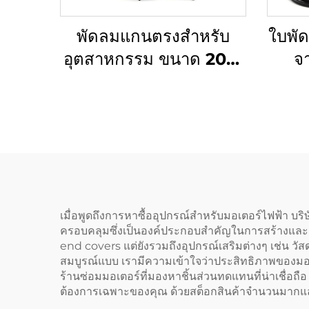
พัดลมแกนตรงสำหรับ
ใบพั
อุตสาหกรรม ขนาด 200-
จ
900 มม. ระบบ EC DC
200
AC 110V 1-220V 380V
A
สำหรับระบายความร้อน
ปริม
และการระบายอากาศ
อ
HVAC
300
เมื่อพูดถึงการหาซื้ออุปกรณ์สำหรับมอเตอร์ไฟฟ้า บริ
ครอบคลุมซึ่งเป็นองค์ประกอบสำคัญในการสร้างและกา
end covers แต่ยังรวมถึงอุปกรณ์เสริมต่างๆ เช่น 
สมบูรณ์แบบ เรามีความเข้าใจว่าประสิทธิภาพของมอเตอร์
ร้านซ่อมมอเตอร์ที่มองหาชิ้นส่วนทดแทนที่น่าเชื่อถ
ต้องการเฉพาะของคุณ ด้วยสต็อกสินค้าจำนวนมากแล