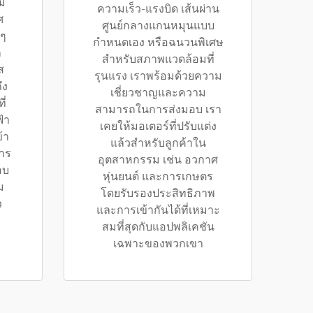
๊ม
ความเร็ว-แรงบิด เส้นผ่าน
ศ
ศูนย์กลางแกนหมุนแบบ
 ๆ
กำหนดเอง หรือฉนวนพิเศษ
ก
สำหรับสภาพแวดล้อมที่
ส
รุนแรง เราพร้อมด้วยความ
ึง
เชี่ยวชาญและความ
ี่
สามารถในการส่งมอบ เรา
้า
เคยให้มอเตอร์ที่ปรับแต่ง
้า
แล้วสำหรับลูกค้าใน
าร
อุตสาหกรรม เช่น อวกาศ
อบ
หุ่นยนต์ และการเกษตร
ม
โดยรับรองประสิทธิภาพ
ว
และการเข้ากันได้ที่เหมาะ
สมที่สุดกับแอปพลิเคชัน
เฉพาะของพวกเขา