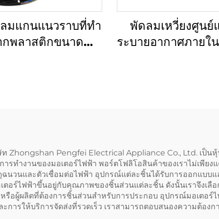
ดลมแกนแนวราบที่ทำ
พัดลมเหวี่ยงศูนย
ากพลาสติกขนาด
ระบายอากาศภายใ
mm-900mm แบบ
280 มม. ขับเคลื่อ
C EC DC ทนน้ำ
EC/DC เหมาะสำห
าณอากาศสูง สำหรับ
ปล่องระบายอากาศบ
ุตสาหกรรม ขนาด
mm แรงดันไฟฟ้า
220v
ษัท Zhongshan Pengfei Electrical Appliance Co., Ltd. เป็นหุ้น
รทำงานของมอเตอร์ไฟฟ้า พอร์ตโฟลิโอสินค้าของเราไม่เพียงแต่รว
วัสดุฉนวนและตัวเชื่อมต่อไฟฟ้า อุปกรณ์แต่ละชิ้นได้รับการออก
ไฟฟ้าขึ้นอยู่กับคุณภาพของชิ้นส่วนแต่ละชิ้น ดังนั้นเราจึงเลือกวัส
ือ หรือผู้ผลิตที่ต้องการชิ้นส่วนสำหรับการประกอบ อุปกรณ์มอเต
ะการให้บริการจัดส่งที่รวดเร็ว เราสามารถตอบสนองความต้องก