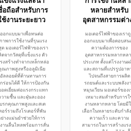
แข็งแรงและน่า
การใช้งานหลา
ชื่อถือสำหรับการ
หลายสำหรับ
ใช้งานระยะยาว
อุตสาหกรรมต่า
ออกแบบมาเพื่อทนต่อ
มอเตอร์ไฟฟ้าของเราถ
ภาพการใช้งานที่รุนแรง
ออกแบบมาเพื่อตอบสน
่สุด มอเตอร์ไฟฟ้าของเรา
ความต้องการของ
ิตจากวัสดุที่แข็งแรง ตัว
อุตสาหกรรมหลากหล
รงสร้างทำจากเหล็กหล่อ
ประเภท ตั้งแต่โรงงานผ
คุณภาพสูงหรืออลูมิเนีย
และสถานที่แปรรูปอาห
อัลลอยด์ที่ต้านทานการ
ไปจนถึงสายการผลิต
ดกร่อนได้ดี ให้การป้องกัน
รถยนต์และระบบพลังง
่ยอดเยี่ยมต่อแรงกระแทก
หมุนเวียน มอเตอร์ของเ
ความชื้น และฝุ่นละออง
เหมาะสมสำหรับการใช
เบรกคุณภาพสูงและสเต
งานหลากหลาย โดยมีใ
ตอร์รวมถึงโรเตอร์ที่พัน
เลือกในหลายระดับกำลั
อย่างแม่นยำช่วยให้การ
ความเร็ว และความ
งานลื่นไหลพร้อมการสั่น
สามารถในการสร้างแรง