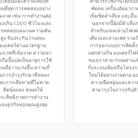
ะเทือนและความเสียงที่
สามารถใช้งานได้กับปั
อยที่สุด การทดสอบอย่าง
พัดลม เครื่องอัดอากา
้มงวด เช่น การทำงานต่อ
เข็มขัดลำเลียง และอื่น
ื่องเกิน 1,000 ชั่วโมงและ
นอกจากนี้ยังมีตัวเลือ
ารทดสอบฉนวนความดัน
สำหรับแหล่งจ่ายไฟเฟ
สูง รับประกันว่าแต่ละ
เดียวและสามเฟส รวมถ
มอเตอร์ผ่านมาตรฐาน
การออกแบบการติดตั้งท
ณภาพที่เข้มงวด ความน่า
แตกต่างกัน มอเตอร์ไฟฟ
ื่อถือนี้แปลเป็นอายุการใช้
ของเราสามารถผสานเข
านที่ยาวนานขึ้น ความถี่
กับระบบเดิมหรือโครงก
นการบำรุงรักษาที่ลดลง
ใหม่ได้อย่างง่ายดาย ม
ละการเสียหายที่ไม่คาด
ความยืดหยุ่นและควา
คิดน้อยลง ส่งผลให้
สามารถในการปรับตั
ระสิทธิภาพการทำงาน
ของธุรกิจของคุณสูงสุด