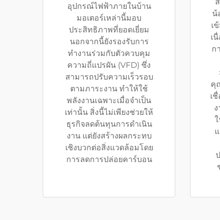
ส
อุปกรณ์ไฟฟ้าภายในบ้าน
น้
มอเตอร์เหล่านี้มอบ
เข
ประสิทธิภาพที่ยอดเยี่ยม
เน
นอกจากนี้ยังรองรับการ
ก
ทำงานร่วมกับตัวควบคุม
ความถี่แปรผัน (VFD) ซึ่ง
สามารถปรับความเร็วรอบ
คุ
ตามภาระงาน ทำให้ใช้
เช
พลังงานเฉพาะเมื่อจำเป็น
ง
เท่านั้น สิ่งนี้ไม่เพียงช่วยให้
ใ
ธุรกิจลดต้นทุนการดำเนิน
แ
งาน แต่ยังสร้างผลกระทบ
เชิงบวกต่อสิ่งแวดล้อมโดย
ป
การลดการปล่อยคาร์บอน