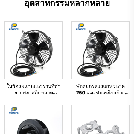
อุตสาหกรรมหลากหลาย
ใบพัดลมแกนแนวราบที่ทำ
พัดลมกระแสแกนขนาด
จากพลาสติกขนาด
250 มม. ขับเคลื่อนด้วย
200mm-900mm แบบ
มอเตอร์โรเตอร์ภายนอก
AC EC DC ทนน้ำ ปริมาณ
แบบ AC EC
อากาศสูง สำหรับ
อุตสาหกรรม ขนาด
300mm แรงดันไฟฟ้า
220v