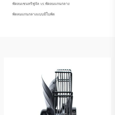
พัดลมเซนทริฟูจัล vs พัดลมแกนกลาง
พัดลมแกนกลางแบบมีใบพัด