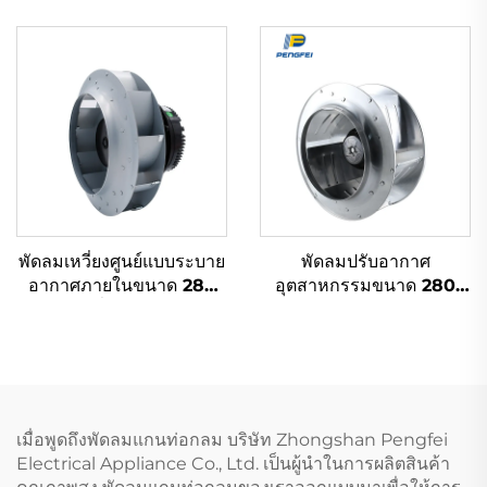
กันน้ำสำหรับฟาร์ม
DC สำหรับกรองอากาศ
อุตสาหกรรมระบายอากาศ
ขนาด 400 มม. สำหรับ
และทำความเย็น
เครื่องดูดควัน
พัดลมเหวี่ยงศูนย์แบบระบาย
พัดลมปรับอากาศ
อากาศภายในขนาด 280
อุตสาหกรรมขนาด 280
มม. ขับเคลื่อนด้วย EC/DC
มม. พัดลม FFU พัดลม
เหมาะสำหรับปล่องระบาย
ลูกโซ่
อากาศบนพื้น
เมื่อพูดถึงพัดลมแกนท่อกลม บริษัท Zhongshan Pengfei
Electrical Appliance Co., Ltd. เป็นผู้นำในการผลิตสินค้า