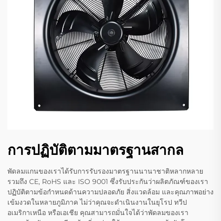
การปฏิบัติตามมาตรฐานสากล
พัดลมแกนของเราได้รับการรับรองมาตรฐานนานาชาติหลากหลาย
รวมถึง CE, RoHS และ ISO 9001 ซึ่งรับประกันว่าผลิตภัณฑ์ของเรา
ปฏิบัติตามข้อกำหนดด้านความปลอดภัย สิ่งแวดล้อม และคุณภาพอย่าง
เข้มงวดในหลายภูมิภาค ไม่ว่าคุณจะดำเนินงานในยุโรป ทวีป
อเมริกาเหนือ หรือเอเชีย คุณสามารถมั่นใจได้ว่าพัดลมของเรา