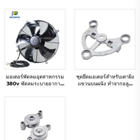
มอเตอร์พัดลมอุตสาหกรรม
ชุดยึดมอเตอร์สำหรับเตาผิง
380v พัดลมระบายอากาศ
แขวนบนผนัง ทำจากอลูมิ
แนวตั้งขนาด 900 มม. 710
เนียม OEM ODM
มม. DC AC EC พัดลมแกน
หมุนสำหรับตู้เย็น ขนาด
500 มม. มอเตอร์ใบพัด