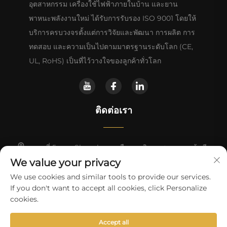
อุตสาหกรรม เครื่องใช้ไฟฟ้าภายในบ้าน และยาน
พาหนะพลังงานใหม่ ได้รับการรับรอง ISO 9001 โดยให้
บริการครบวงจรตั้งแต่การวิจัยและพัฒนา การผลิต การ
ทดสอบ และความเป็นไปตามมาตรฐานระดับโลก (CE,
UL, RoHS) เป็นที่ไว้วางใจของลูกค้าทั่วโลก
ติดต่อเรา
เลขที่ 5 ถนน Shunchang เมืองตงเฉิง จงซาน กวางตุ้ง จีน
We value your privacy
+86-18028357686
We use cookies and similar tools to provide our services.
If you don't want to accept all cookies, click Personalize
[email protected]
cookies.
Accept all
ลิขสิทธิ์ © 2025 โดย Zhongshan Pengfei Electrical Appliance Co.,