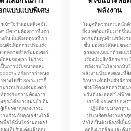
ตัวเลือกในการ
ดีไซน์ประหยัด
อกแบบแบบพิเศษ
พลังงาน
ราเข้าใจว่าแอปพลิเคชัน
ในยุคที่ความตระหนักด
างๆ มีความต้องการที่แตก
สิ่งแวดล้อมเพิ่มมากขึ้น
างกัน นั่นคือเหตุผลที่เรา
ความต้นทุนด้านพลังงาน
อบตัวเลือกการปรับแต่ง
ขึ้น มอเตอร์พัดลมของเ
ากหลายสำหรับมอเตอร์
ถูกออกแบบมาด้วยแนวค
พัดลมของเรา ไม่ว่าจะ
เรื่องประสิทธิภาพการใ
เป็นการปรับขนาดและ
พลังงานในใจ พวกมันใ
орость หรือการกำหนด
พลังงานน้อยลงขณะที่ยั
่าทางไฟฟ้าเฉพาะ เราก็
รักษาระดับประสิทธิภาพ
ามารถปรับแต่งมอเตอร์
ช่วยให้คุณลดคาร์บอนฟ
ให้ตรงกับความต้องการ
พรินต์และลดค่าไฟฟ้าข
งคุณได้อย่างแม่นยำ ทีม
เราได้ มอเตอร์ของเร
ผู้เชี่ยวชาญของเราจะ
ปฏิบัติตามมาตรฐาน
งานร่วมกับคุณอย่างใกล้
ประหยัดพลังงานล่าสุ
ดเพื่อให้มั่นใจว่ามอเตอร์
ทำให้เป็นตัวเลือกที่เป็นม
ัดลมที่ปรับแต่งแล้วตอบ
ต่อสิ่งแวดล้อมและคุ้มค