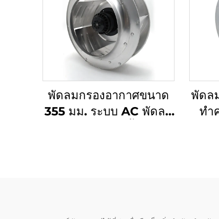
พัดลมกรองอากาศขนาด
พัดล
355 มม. ระบบ AC พัดลม
ทำ
ระบายอากาศบนพื้น ใบพัด
เครื
เซนทริฟูจัลแบบโค้งย้อน
450
กลับ
แรงเ