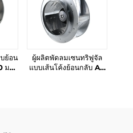
บบย้อน
ผู้ผลิตพัดลมเซนทริฟูจัล
0 มม.
แบบเส้นโค้งย้อนกลับ AC
 220V
EC DC ขนาด 175 มม.
อน้ำ