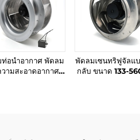
มท่อนำอากาศ พัดลม
พัดลมเซนทริฟูจัลแ
ความสะอาดอากาศ
กลับ ขนาด 133-56
่องปรับอากาศ ขนาด
แรงดันไฟฟ้า 110V
 AC EC DC พัดลม
EC AC DC พัดลมไ
หวี่ยงแบบใบพัดโค้ง
ท่อตู้
ไปข้างหน้า