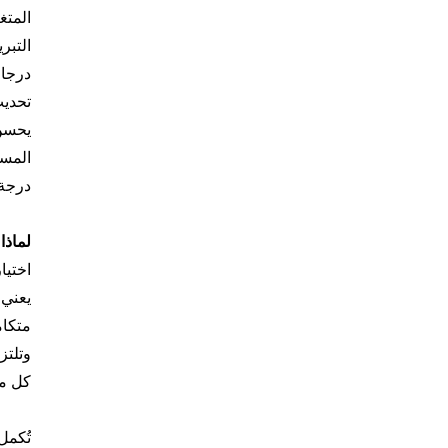
المتغ
التبر
درجات
تحديث
يحسن 
المسا
درجة 
لماذا
يعني 
وتلتز
كل مح
تُكمل