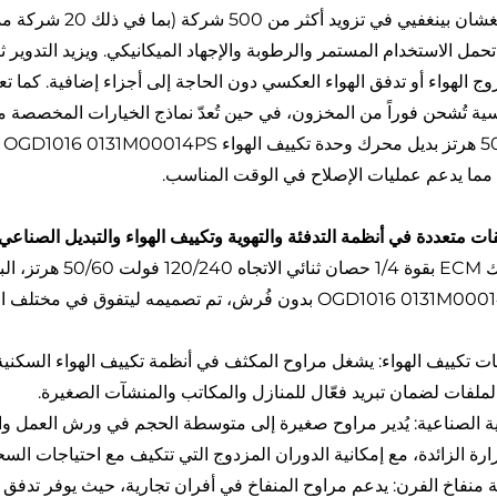
حمل الاستخدام المستمر والرطوبة والإجهاد الميكانيكي. ويزيد التدوير 
وج الهواء أو تدفق الهواء العكسي دون الحاجة إلى أجزاء إضافية. كما ت
، مما يدعم عمليات الإصلاح في الوقت المناسب.
ات متعددة في أنظمة التدفئة والتهوية وتكييف الهواء والتبديل الصناعي
محرك ECM بقوة 1/4
OGD1016 بدون فُرش، تم تصميمه ليتفوق في مختلف الحالات عالية الطلب:
ت تكييف الهواء: يشغل مراوح المكثف في أنظمة تكييف الهواء السكنية و
لملفات لضمان تبريد فعّال للمنازل والمكاتب والمنشآت الصغيرة.
ية الصناعية: يُدير مراوح صغيرة إلى متوسطة الحجم في ورش العمل والم
ارة الزائدة، مع إمكانية الدوران المزدوج التي تتكيف مع احتياجات السح
 منفاخ الفرن: يدعم مراوح المنفاخ في أفران تجارية، حيث يوفر تدفق هو