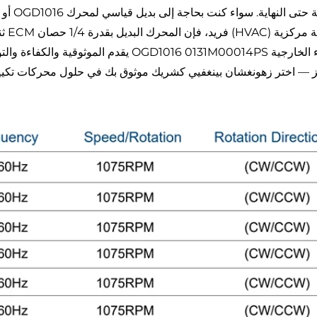
الهواء الخارجية OGD1016 0131M00014PS يقد
ز — اختر زهونغشان بينغفيي كشريك موثوق بك في حلول محركات تكييف 