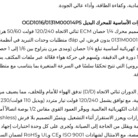
مادية، وكفاءة الطاقة، وأداء عالي الجودة.
الأساسية للمحرك البديل OGD1016/0131M00014PS
0131M00014PS بدون فرش، لي đáp متطلبات وحدات ا
بقدرة كهر
تروني) التي تتيح تحكمًا سلسًا في السرعة المتغيرة بما يتناسب مع متطلبا
ة.
يدعم الدوران ثنائي الاتجاه (D/D) تدفق الهواء للأمام ول
للإعدادات الكهربائية العالمية
متخصصة، مع الامتثال ل