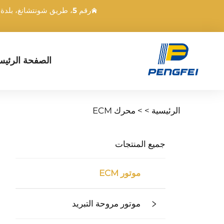
رقم 5، طريق شونتشانغ، بلدة دونغشينغ، زونغشان، قوانغدونغ، الصين
الصفحة الرئيس
الرئيسية >
>
محرك ECM
جميع المنتجات
موتور ECM
موتور مروحة التبريد