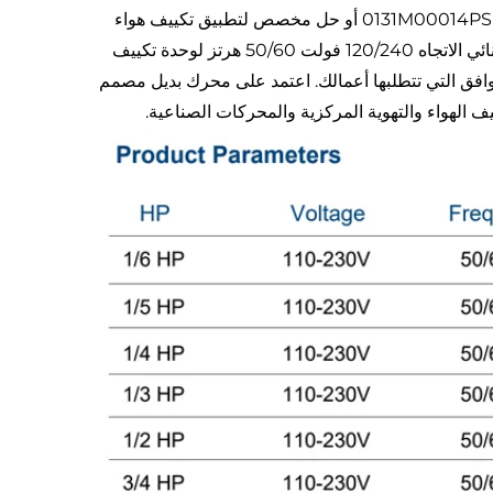
البداية حتى النهاية. سواء كنت بحاجة إلى بديل قياسي لمحرك OGD1016 أو 0131M00014PS أو حل مخصص لتطبيق تكييف هواء
وتهوية مركزية (HVAC) فريد، فإن المحرك البديل بقدرة 1/4 حصان ECM ثنائي الاتجاه 120/240 فولت 50/60 هرتز لوحدة تكييف
م الموثوقية والكفاءة والتوافق التي تتطلبها أعمالك. اعتمد على محرك بديل مصمم
الهواء والتهوية المركزية والمحركات الصناعية.