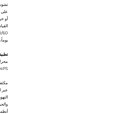
على ت
أو خر
يوماً
تطبيق
 0131M00014PS
مكثفا
عبر ا
التهو
والحر
أنظمة