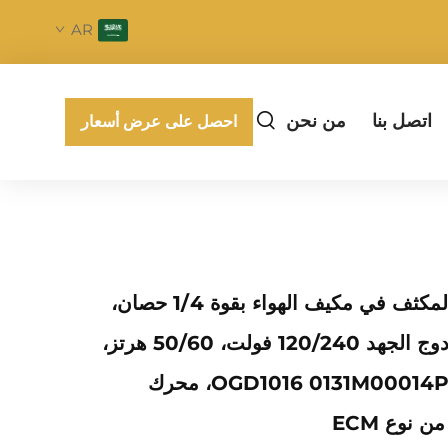
AR
اتصل بنا
من نحن
احصل على عرض أسعار
بديل لمحرك المكثف في مكيف الهواء بقوة 1/4 حصان،
تيار مباشر مزدوج الجهد 120/240 فولت، 50/60 هرتز،
رقم الطراز OGD1016 0131M00014PS، محرك
نوع ECM