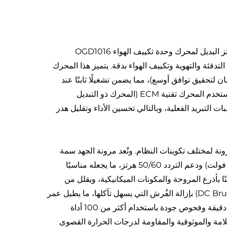
تم تصميم محرك 1/4 حصان ECM ثنائي الاتجاه 120/240 فولت 50/60 هرتز البديل لمحرك وحدة تكييف الهواء OGD1016
لتبريد في أنظمة التدفئة والتهوية وتكييف الهواء بدقة. يتميز هذا المحرك
بائية أساسية تبلغ 1/4 حصان (ومدى مرن يتراوح بين 1/6 إلى 1 حصان لتحقيق توافق أوسع)، مما يضمن تشغيلًا ثابتًا عند
1075 دورة في الدقيقة، ويُسهم في حركة هواء فعّالة عبر ملفات المكثف. يستخدم المحرك تقنية ECM (المحرك ذو التبديل
ت التبريد الفعلية، وبالتالي تحسين الأداء وتقليل هدر
لخلف، مما يضيف مرونة لمختلف تكوينات النظام. وتُعد مرونة الجهد سمة
رئيسية، مع توافق يشمل 120/240 فولت تيار متردد (وبديل 110 فولت/230 فولت) ودعم التردد 50/60 هرتز، ما يجعله مناسبًا
. ويوفّر العمود القوي مقاس 1/2 بوصة اتصالاً آمنًا بأذرع المروحة والمكونات الميكانيكية، ويقلل من
الاهتزازات ويعزز الاستقرار أثناء التشغيل. ويتميّز التصميم بلا فرش (DC Brushless) بإزالة الفُرش التي يسهل تآكلها، ما يطيل عمر
الخدمة ويقلل من الحاجة إلى الصيانة. وتُجرى على كل وحدة اختبارات إجهاد دقيقة وفحوص جودة باستخدام أكثر من 100 أداة
شهادات ISO 9001 وCE وUL وRoHS لضمان السلامة والموثوقية والمقاومة لدرجات الحرارة القصوى