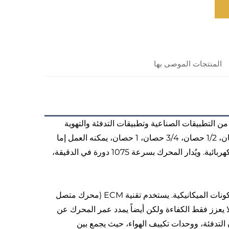
المنتجات الموصى بها
 التطبيقات الصناعية وتطبيقات التدفئة والتهوية
وتكييف الهواء. وبمدى قدرة يبلغ 1/6 حصان، 1/5 حصان، 1/4 حصان، 1/3 حصان، 1/2 حصان، 3/4 حصان، 1 حصان، يمكنه العمل إما
على جهد 110 فولت أو 230 فولت، مما يوفر مرونة في مختلف التكوينات الكهربائية. ويُدار المحرك بسرعة 1075 دورة في الدقيقة،
يتميز بمحور قطره 1/2 بوصة، مما يوفر اتصالاً قوياً لمجموعة متنوعة من المكونات الميكانيكية. يستخدم تقنية ECM (محرك متصل
لا يعزز فقط الكفاءة ولكن أيضاً يمدد عمر المحرك عن
التدفئة، ووحدات تكييف الهواء، حيث يجمع بين