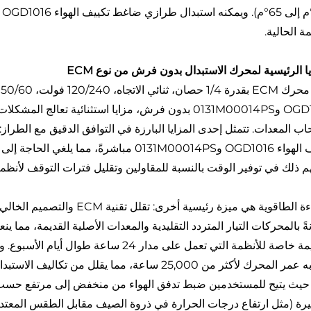
ة الحالية.
يا الرئيسية لمحرك الاستبدال بدون فرش من نوع ECM
ي
OGD1016 و0131M00014PS بدون فرش، مزايا استثنائية تعا
ب المعدات. تتمثل إحدى المزايا البارزة في التوافق الدقيق مع الط
تكييف الهواء OGD1016 و0131M00014PS مباشرةً،
م ذلك في توفير الوقت بالنسبة للمقاولين وتقليل فترات التوقف لأنظمة 
ةً بالمحركات التيار المتردد التقليدية والمعدات الأصلية القديمة، مم
ذو قيمة خاصة للأنظمة التي تعمل على مدار 4
يمتد به عمر المحرك لأكثر من 25,000 ساعة، مما يق
 حيث يتيح للمستخدمين ضبط تدفق الهواء من منخفض إلى مرتفع حسب الحا
يرة (مثل ارتفاع درجات الحرارة في ذروة الصيف مقابل الطقس المعت