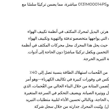
(-15°م إلى 65°م). ويمكنه استبدال طرازي ضاغط تكييف الهواء OGD1016 و0131M00014PS مباشرة، مما يضمن تركيبًا سلسًا مع
وفر محرك ECM بقدرة 1/4 حصان، ثنائي الاتجاه، 120/240 فولت، 50/60 هرتز، البديل لمحرك المكثف في أنظمة تكييف الهواء
لج المشكلات التي يواجهها متخصصو تدفئة والتهوية وتكييف الهواء
راز: حيث يحل هذا المحرك محل محركات المكثف في أنظمة
 مما يلغي الحاجة إلى التخمين ويكفل تركيبًا مباشرًا دون الحاجة إلى أدوات.
التبريد الحرجة.
الكفاءة الطاقوية هي ميزة رئيسية أخرى: تقلل تقنية ECM والتصميم الخالي من الفُحمات استهلاك الطاقة بنسبة تصل إلى 40٪
ا ينعكس في وفورات كبيرة في تكاليف الكهرباء—وهو أمر
2 ساعة طوال أيام الأسبوع. وتُضمن المتانة من خلال البناء الخالي من الفُحمات، الذي
لل من تكاليف الاستبدال ووتيرة الصيانة. ويضيف التحكم في السرعة المتغيرة
جة، وبالتالي تحسين الأداء لتلبية متطلبات التبريد
دل). ويُثبت المحرك جدارته من خلال سجل شركة