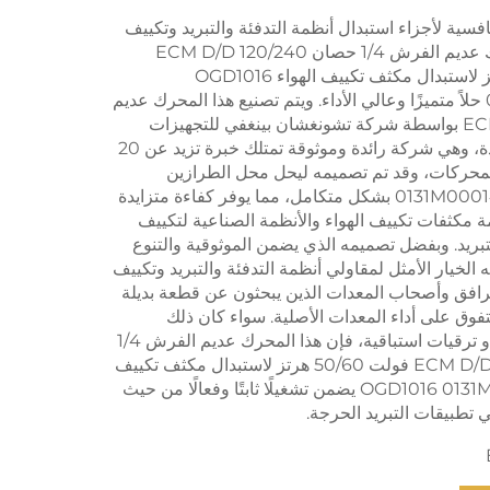
افسية لأجزاء استبدال أنظمة التدفئة والتبريد وتكييف
الهواء، يُعد المحرك عديم الفرش 1/4 حصان ECM D/D 120/240
فولت 50/60 هرتز لاستبدال مكثف تكييف الهواء OGD1016
0131M00014PS حلاً متميزًا وعالي الأداء. ويتم تصنيع هذا المحرك عديم
الفرش من نوع ECM بواسطة شركة تشونغشان بينغفي للتجهيزات
الكهربائية المحدودة، وهي شركة رائدة وموثوقة تمتلك خبرة تزيد عن 20
لمحركات، وقد تم تصميمه ليحل محل الطرازين
OGD1016 و0131M00014PS بشكل متكامل، مما يوفر كفاءة متزايدة
مة مكثفات تكييف الهواء والأنظمة الصناعية لتكييف
لتبريد. وبفضل تصميمه الذي يضمن الموثوقية والتنوع
 الخيار الأمثل لمقاولي أنظمة التدفئة والتبريد وتكييف
مرافق وأصحاب المعدات الذين يبحثون عن قطعة بديلة
فوق على أداء المعدات الأصلية. سواء كان ذلك
لإصلاحات طارئة أو ترقيات استباقية، فإن هذا المحرك عديم الفرش 1/4
حصان ECM D/D 120/240 فولت 50/60 هرتز لاستبدال مكثف تكييف
الهواء OGD1016 0131M00014PS يضمن تشغيلًا ثابتًا وفعالًا من حيث
 تطبيقات التبريد الحرجة.