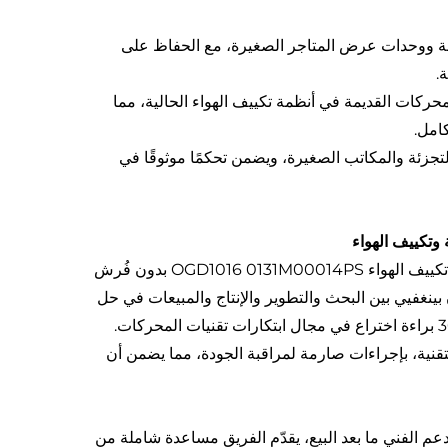
سطة ووحدات عرض المتاجر الصغيرة، مع الحفاظ على
.
محركات القديمة في أنظمة تكييف الهواء الحالية، مما
كامل.
لتجزئة والمكاتب الصغيرة، ويضمن تحكمًا موثوقًا في
 وتكييف الهواء
اختيار محرك 1/4HP ECM D/D 120/240V 50/60Hz بديلاً لمحرك وحدة تكييف الهواء OGD1016 0131M00014PS بدون فُرش
بينغفيي بين البحث والتطوير والإنتاج والمبيعات في حل
متكامل، بدعم من 15 مهندسًا كبيرًا و30 خبيرًا فنيًا يمتلكون معًا أكثر من 300 براءة اختراع في مجال ابتكارات تقنيات المحركات.
قنية، بإجراءات صارمة لمراقبة الجودة، مما يضمن أن
عم الفني ما بعد البيع، يقدّم الفريق مساعدة شاملة من