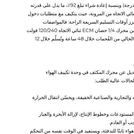
تشونغشان بينغفيي في تزويد أكثر من 500 شركة (بما في ذلك 20 شركة مدرجة) وبنسبة إعادة شراء تبلغ 92٪، ما يدل على قدرته
ثنائي الاتجاه من المرونة، حيث يتكيف مع متطلبات دخول
عزز أوقات التسليم السريعة الراحة: فالمواصفات
القياسية تُشحن فوراً من المخزون، في حين تُعدّ نماذج الخيارات المخصصة من محرك 1/4 حصان ECM ثنائي الاتجاه 120/240 فولت
50/60 هرتز بديل محرك وحدة تكييف الهواء OGD1016 0131M00014PS الخالي من الفُحمات خلال 48 ساعة وتُسلّم خلال 12
 حصان ثنائي الاتجاه 120/240 فولت 50/60 هرتز، البديل عن محرك المكثف في وحدة تكييف الهواء
التجارية والصناعية الخفيفة، ويحسّن انتقال الحرارة
ستودعات وخطوط الإنتاج، لإزالة الأبخرة والغبار
ب أو العادم.
اء ثابتًا للتدفئة، ويستفيد في الوقت نفسه من التحكم