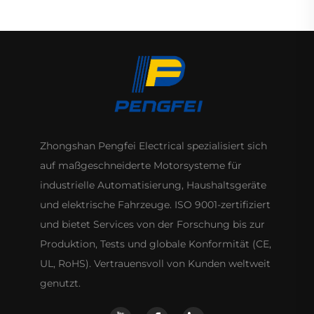
Zhongshan Pengfei Electrical spezialisiert sich
auf maßgeschneiderte Motorsysteme für
industrielle Automatisierung, Haushaltsgeräte
und elektrische Fahrzeuge. ISO 9001-zertifiziert
und bietet Services von der Forschung bis zur
Produktion, Tests und globale Konformität (CE,
UL, RoHS). Vertrauensvoll von Kunden weltweit
genutzt.