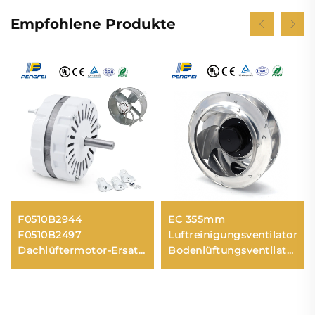
Empfohlene Produkte
F0510B2944
EC 355mm
F0510B2497
Luftreinigungsventilator
Dachlüftermotor-Ersatz
Bodenlüftungsventilator
für 1800- & 2000-Serie
Rückwärts-laufender
Dachbelüftungsmotoren
Zentrifugalventilator