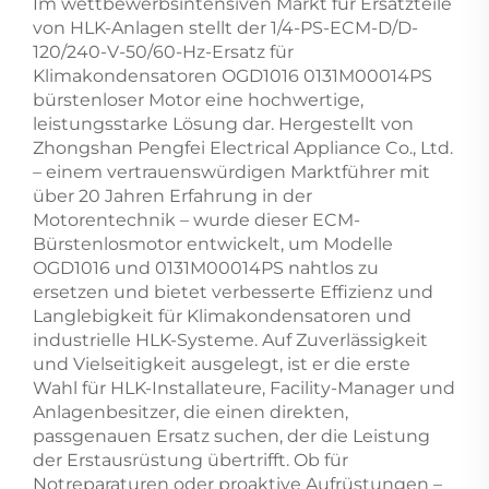
Im wettbewerbsintensiven Markt für Ersatzteile
von HLK-Anlagen stellt der 1/4-PS-ECM-D/D-
120/240-V-50/60-Hz-Ersatz für
Klimakondensatoren OGD1016 0131M00014PS
bürstenloser Motor eine hochwertige,
leistungsstarke Lösung dar. Hergestellt von
Zhongshan Pengfei Electrical Appliance Co., Ltd.
– einem vertrauenswürdigen Marktführer mit
über 20 Jahren Erfahrung in der
Motorentechnik – wurde dieser ECM-
Bürstenlosmotor entwickelt, um Modelle
OGD1016 und 0131M00014PS nahtlos zu
ersetzen und bietet verbesserte Effizienz und
Langlebigkeit für Klimakondensatoren und
industrielle HLK-Systeme. Auf Zuverlässigkeit
und Vielseitigkeit ausgelegt, ist er die erste
Wahl für HLK-Installateure, Facility-Manager und
Anlagenbesitzer, die einen direkten,
passgenauen Ersatz suchen, der die Leistung
der Erstausrüstung übertrifft. Ob für
Notreparaturen oder proaktive Aufrüstungen –