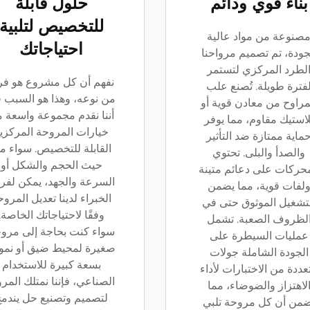
بناء قوي ودائم
حلول قابلة
للتخصيص لتلبية
صنوعة من مواد عالية
احتياجاتك
جودة، تم تصميم مرواحنا
لطرد المركزي لتستمر
نفهم أن كل مشروع هو فر
فترة طويلة. تُصنع علب
من نوعه، وهذا هو السبب 
مراوح من معادن قوية أو
أننا نقدم مجموعة واسعة 
لاستيك مقاوم، مما يوفر
خيارات المروحة المركزي
ماية ممتازة ضد التأثير
القابلة للتخصيص. سواء م
والصدأ والبلى. تحتوي
حيث الحجم والشكل أو
محركات على دعائم متينة
السرعة والجهد، يمكن لفر
لفات قوية، مما يضمن
الخبراء لدينا تعديل المرو
تشغيل الموثوق حتى في
وفقًا لاحتياجاتك الخاصة.
لظروف الصعبة. تشمل
سواء كنت بحاجة إلى مرو
عمليات السيطرة على
صغيرة لمحيط ضيق أو نمو
الجودة الشاملة جولات
بسعة كبيرة للاستخدام
عددة من الاختبارات لأداء
الصناعي، فإننا نمتلك المرو
لاهتزاز والضوضاء، مما
لتصميم وتصنيع حل يندم
ضمن أن كل مروحة تلبي