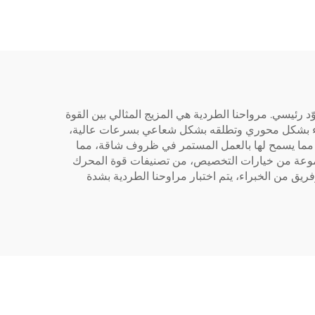
واح طرد مركزي ذات أداء عالٍ، تبرز شركة Zhongshan Pengfei Electrical Appliance Co., Ltd. كمزوّد رئيسي. مرواحنا الطردية هي المزيج المثالي بين القوة
لهواء بشكل محوري وتطلقه بشكل شعاعي بسرعات عالية،
، مما يسمح لها بالعمل المستمر في ظروف شاقة، مما
 مجموعة من خيارات التخصيص، من تصنيفات قوة المحرك
يق من الخبراء، يتم اختبار مراوحنا الطردية بشدة