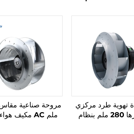
 تهوية طرد مركزي
قطرها 280 ملم بنظام
ملم AC مكيف هوا
EC/DC مع شفرات
FFU مروحة طرد مركزي