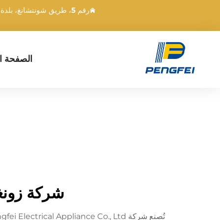
رقم 5، طريق شونتشانغ، بلدة دونغشينغ، زونغشان، قوانغدونغ، الصين
الصفحة ال
شركة زونغش