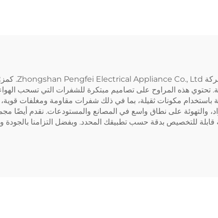
ية لتكييف الهواء
تهوية الأرضيات
عند البحث عن مر
رامة. تحتوي هذه المراوح على تصاميم مبتكرة للشفرات التي تسحب ا
دية باستخدام مكونات ثقيلة، بما في ذلك شفرات مقاومة ومغلفات قوية
مواد، والتهوئة على نطاق واسع في المصانع والمستودعات. نقدم أيضًا
قابلة للتخصيص بدقة حسب تطبيقك المحدد. وبفضل التزامنا بالجودة وفر