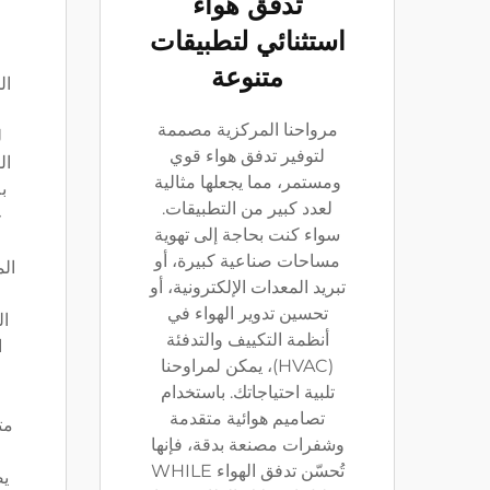
تدفق هواء
استثنائي لتطبيقات
م
متنوعة
ال
ا
مرواحنا المركزية مصممة
ل
لتوفير تدفق هواء قوي
ال
ومستمر، مما يجعلها مثالية
ب
لعدد كبير من التطبيقات.
ح
سواء كنت بحاجة إلى تهوية
مساحات صناعية كبيرة، أو
ال
تبريد المعدات الإلكترونية، أو
و
تحسين تدوير الهواء في
ال
أنظمة التكييف والتدفئة
ا
(HVAC)، يمكن لمراوحنا
تلبية احتياجاتك. باستخدام
تصاميم هوائية متقدمة
مت
وشفرات مصنعة بدقة، فإنها
ا
تُحسّن تدفق الهواء WHILE
ي