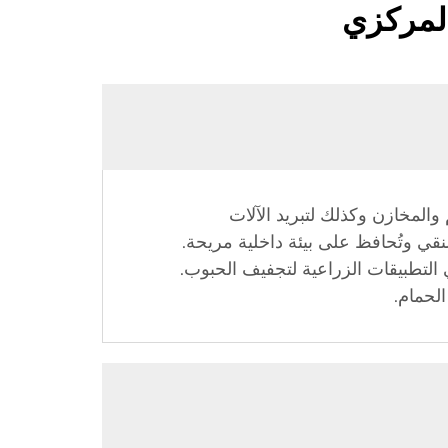
المركزي
والمخازن وكذلك لتبريد الآلات
 في أنظمة التكييف والتبريد (HVAC)، حيث توفر الهواء النقي وتُحافظ على بيئة داخلية مريحة.
ي التطبيقات الزراعية لتجفيف الحبوب.
لحمام.