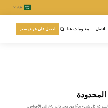
AR
اتصل
معلومات عنا
احصل على عرض سعر
 المحدودة
تُصنع شركة Zhongshan Pengfei Electrical Appliance Co., Ltd. اسمًا لنفسها في مجال المحركات الكهربائية. تنتج الشركة كل شيء بدءًا من محركات AC إلى الأقواس،