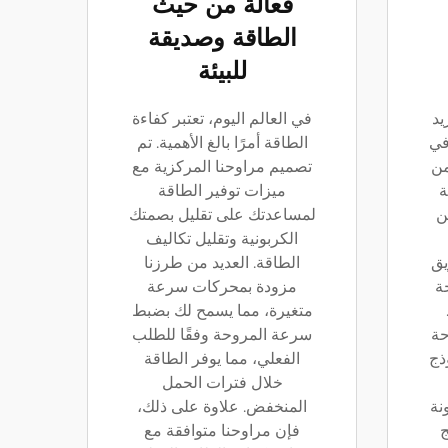
فعالة من حيث
الطاقة وصديقة
للبيئة
يد
في العالم اليوم، تعتبر كفاءة
في
الطاقة أمرًا بالغ الأهمية. تم
من
تصميم مراوحنا المركزية مع
ة
ميزات توفير الطاقة
ن
لمساعدتك على تقليل بصمتك
الكربونية وتقليل تكاليف
يق
الطاقة. العديد من طرزنا
حة
مزودة بمحركات سرعة
متغيرة، مما يسمح لك بضبط
حة
سرعة المروحة وفقًا للطلب
ذج
الفعلي، مما يوفر الطاقة
خلال فترات الحمل
نة
المنخفض. علاوة على ذلك،
ج
فإن مراوحنا متوافقة مع