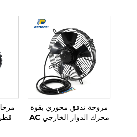
مروحة تدفق محوري بقوة
مرحاة
محرك الدوار الخارجي AC
EC قطر 250 ملم