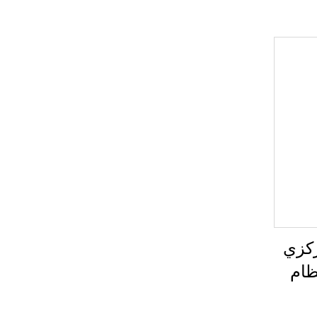
ركزي
 بنظام
ات