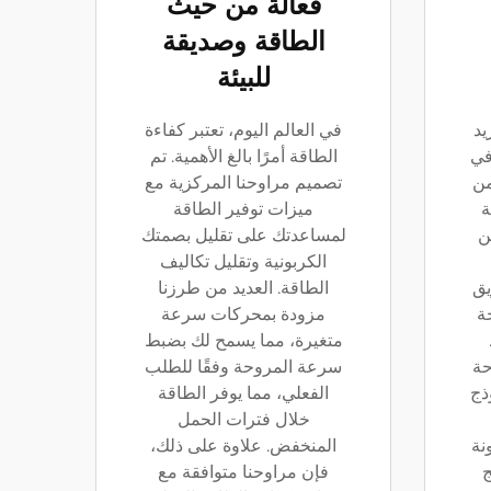
فعالة من حيث
الطاقة وصديقة
للبيئة
يد
في العالم اليوم، تعتبر كفاءة
في
الطاقة أمرًا بالغ الأهمية. تم
من
تصميم مراوحنا المركزية مع
ة
ميزات توفير الطاقة
ن
لمساعدتك على تقليل بصمتك
الكربونية وتقليل تكاليف
يق
الطاقة. العديد من طرزنا
حة
مزودة بمحركات سرعة
متغيرة، مما يسمح لك بضبط
حة
سرعة المروحة وفقًا للطلب
ذج
الفعلي، مما يوفر الطاقة
خلال فترات الحمل
نة
المنخفض. علاوة على ذلك،
ج
فإن مراوحنا متوافقة مع