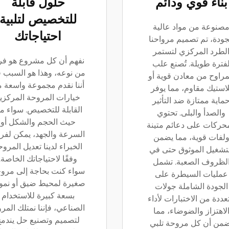
بناء قوي ودائم
حلول قابلة
للتخصيص لتلبية
صنوعة من مواد عالية
احتياجاتك
جودة، تم تصميم مرواحنا
لطرد المركزي لتستمر
نفهم أن كل مشروع هو فر
فترة طويلة. تُصنع علب
من نوعه، وهذا هو السبب 
مراوح من معادن قوية أو
أننا نقدم مجموعة واسعة 
لاستيك مقاوم، مما يوفر
خيارات المروحة المركزي
ماية ممتازة ضد التأثير
القابلة للتخصيص. سواء م
والصدأ والبلى. تحتوي
حيث الحجم والشكل أو
محركات على دعائم متينة
السرعة والجهد، يمكن لفر
لفات قوية، مما يضمن
الخبراء لدينا تعديل المرو
تشغيل الموثوق حتى في
وفقًا لاحتياجاتك الخاصة.
لظروف الصعبة. تشمل
سواء كنت بحاجة إلى مرو
عمليات السيطرة على
صغيرة لمحيط ضيق أو نمو
الجودة الشاملة جولات
بسعة كبيرة للاستخدام
عددة من الاختبارات لأداء
الصناعي، فإننا نمتلك المرو
لاهتزاز والضوضاء، مما
لتصميم وتصنيع حل يندم
ضمن أن كل مروحة تلبي