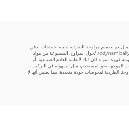
اء
ة تم تصميمها بدقة لتحقيق الكمال. تم تصميم مراوحنا الطردية لتلبية احتياجات تدفق
الهواء المعقدة في مختلف الصناعات. السر وراء أداءها المتميز يكمن في المراوح المصنوعة بدقة والهيكل الخارجي المُحسَّن هيدrodynamically. تُحول المراوح، المصنوعة من مواد
مة كبيرة. سواء كان ذلك لأنظمة العادم الصناعية، أو
ميزات الموجهة نحو المستخدم، مثل السهولة في التركيب،
وحنا الطردية لفحوصات جودة متعددة، مما يضمن أنها لا