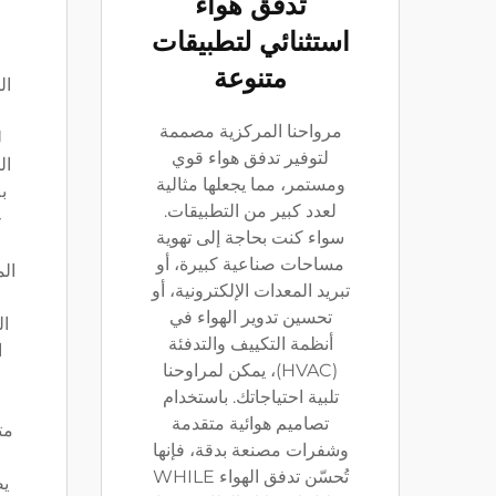
تدفق هواء
استثنائي لتطبيقات
م
متنوعة
ال
ا
مرواحنا المركزية مصممة
ل
لتوفير تدفق هواء قوي
ال
ومستمر، مما يجعلها مثالية
ب
لعدد كبير من التطبيقات.
ح
سواء كنت بحاجة إلى تهوية
مساحات صناعية كبيرة، أو
ال
تبريد المعدات الإلكترونية، أو
و
تحسين تدوير الهواء في
ال
أنظمة التكييف والتدفئة
ا
(HVAC)، يمكن لمراوحنا
تلبية احتياجاتك. باستخدام
تصاميم هوائية متقدمة
مت
وشفرات مصنعة بدقة، فإنها
ا
تُحسّن تدفق الهواء WHILE
ي