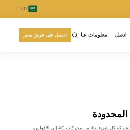
AR
اتصل
معلومات عنا
احصل على عرض سعر
 المحدودة
تُصنع شركة Zhongshan Pengfei Electrical Appliance Co., Ltd. اسمًا لنفسها في مجال المحركات الكهربائية. تنتج الشركة كل شيء بدءًا من محركات AC إلى الأقواس،