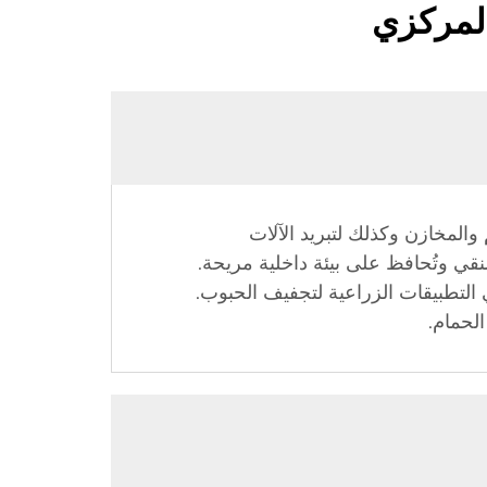
المركزي
والمخازن وكذلك لتبريد الآلات
 في أنظمة التكييف والتبريد (HVAC)، حيث توفر الهواء النقي وتُحافظ على بيئة داخلية مريحة.
ي التطبيقات الزراعية لتجفيف الحبوب.
لحمام.