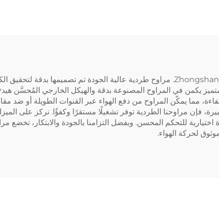
ميم دوار عكسي
عكسية لتكييف الهو
وتهوية الأرضيات
تنتج شركة Zhongshan Pengfei Electrical Appliance Co., Ltd. مراوح طردية عالية الجود
ءة، مما يمكّن المراوح من دفع الهواء عبر القنوات الطويلة أو ضد مقاو
كبيرة، فإن مراوحنا الطردية توفر تشغيلًا مستقرًا وكفؤًا. نركز على ال
ختيارية للتحكم المحسن. وبفضل التزامنا بالجودة والابتكار، تخضع مرا
وثوق لحركة الهواء.