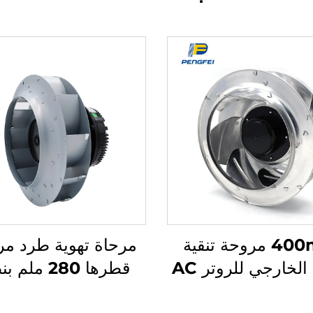
400mm مروحة تنقية
مرحاة تهوية طرد م
الهواء الخارجي للروتر AC
قطرها 280 ملم
EC DC مروحة شفاط ذات
EC/DC مع شفر