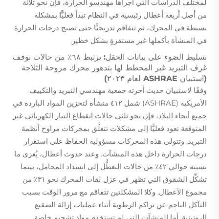
لمختلف الدراسات التي أجراها مهندسو الحرارة، فإن نحو ثلاثة
من أصل أربعة أعطال رئيسية في النظام تبدأ فعليًّا بمشكلة
بسيطة في المحرك، ثم تتفاقم تدريجيًّا حتى تصبح درجات الحرارة
في المنشأة بأكملها غير مستقرةٍ بشكل خطير.
تسليط الضوء على بيانات الحقل: يرتبط ٦٨٪ من حالات توقف
غرف التبريد غير المخطط لها بتدهور محرك مروحة الثلاجة
(استبيان ASHRAE لعام ٢٠٢٣)
وفقًا لاستبيان حديث أجرته جمعية مهندسي التبريد والتكييف
الأمريكية (ASHRAE) شمل ٤١٢ منشأة لتخزين المواد الباردة في
جميع أنحاء البلاد، فإن نحو ثلثي حالات انقطاع التيار الكهربائي غير
المتوقعة تعود فعليًّا إلى مشكلات تتعلَّق بمحركات مراوح أنظمة
التبريد. وتتولى هذه المحركات مسؤولية الحفاظ على استقرار
درجات الحرارة داخل هذه المنشآت. وعند حدوث أعطال، يُعزى ما
نسبته حوالي ٤٢٪ من حالات التعطُّل إلى انسداد المحامل، بينما
تشكِّل الشقوق التي تظهر في عزل لفات المحرك نحو ٣١٪ من
مجموع الأعطال. وكلا المشكلتين تتفاقم مع مرور الوقت بسبب
التآكل الناجم عن تراكم الرطوبة أثناء عمليات إزالة الصقيع
الروتينية. أما المنشآت التي لم تستخدم مواد تشحيم خاصة