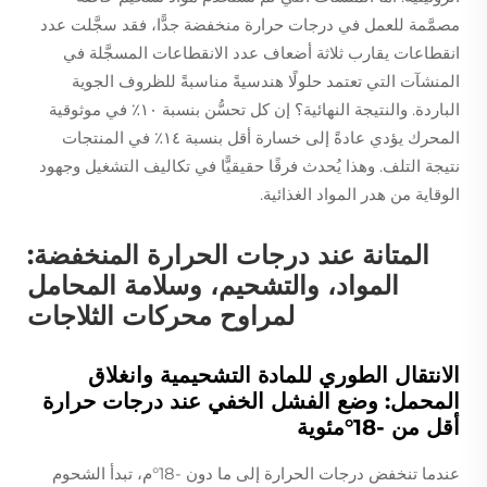
مصمَّمة للعمل في درجات حرارة منخفضة جدًّا، فقد سجَّلت عدد
انقطاعات يقارب ثلاثة أضعاف عدد الانقطاعات المسجَّلة في
المنشآت التي تعتمد حلولًا هندسيةً مناسبةً للظروف الجوية
الباردة. والنتيجة النهائية؟ إن كل تحسُّن بنسبة ١٠٪ في موثوقية
المحرك يؤدي عادةً إلى خسارة أقل بنسبة ١٤٪ في المنتجات
نتيجة التلف. وهذا يُحدث فرقًا حقيقيًّا في تكاليف التشغيل وجهود
الوقاية من هدر المواد الغذائية.
المتانة عند درجات الحرارة المنخفضة:
المواد، والتشحيم، وسلامة المحامل
لمراوح محركات الثلاجات
الانتقال الطوري للمادة التشحيمية وانغلاق
المحمل: وضع الفشل الخفي عند درجات حرارة
أقل من -18°مئوية
عندما تنخفض درجات الحرارة إلى ما دون -18°م، تبدأ الشحوم