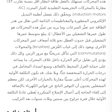
هذه المحركات تستهلك بالفعل طاقة انتظار أقل بنسبة تقارب ٤٢٪
مقارنةً بالمحركات التحريضية التقليدية للتيار المتردد (AC
induction motors). ويحقّق ذلك بفضل أنظمة التبديل
الإلكتروني المتطورة والمغناطيسات الدائمة التي تقلل من هدر
الطاقة عند تغيُّر السرعات. وما يزيد من تميُّز هذه المحركات هو
طول عمرها التشغيلي بين الأعطال؛ إذ يبلغ متوسط عمرها
التشغيلي قبل حدوث العطل نحو ثلاثة أضعاف عمر المحركات
الأخرى. ويعود ذلك إلى غياب الفُرَش (brushes) والمحولات
(commutators) التي تتآكل تدريجيًّا مع مرور الزمن. وكل ذلك
يؤدي إلى تقليل تراكم الحرارة داخل غلاف المحرك، ما يساعد
على حماية العزل المحيط باللفائف ويمنع انسداد المحامل في
درجات الحرارة المنخفضة جدًّا. وبلا شك، قد تكون التكلفة الأولية
لهذه المحركات أعلى نسبيًّا مقارنةً بالخيارات الأخرى، لكن معظم
المشغلين يجدون أن التوفير الناتج عن فواتير الكهرباء بالإضافة
إلى إلغاء الحاجة إلى أعمال الإصلاح المتكررة يُغطي عادةً التكلفة
الأولية خلال فترة تتراوح بين سنتين وثلاث سنوات بعد التركيب.