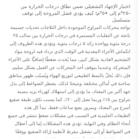
اختبار الإجهاد التشغيلي ضمن نطاق درجات الحرارة من
-٢٥°م إلى +٥°م: كيف يؤدي فشل المروحة إلى توقف
متسلسل
تواجه محركات المراوح الموجودة داخل الثلاجات تحديات جسيمة
ناتجة عن التقلبات المستمرة في درجات الحرارة بين سالب ٢٥
درجة مئوية وواحدة زائد ٥ درجات مئوية. وتؤدي هذه الظروف إلى
انكماش الأجزاء المعدنية في الوقت الذي تزداد فيه لزوجة مواد
التشحيم العادية بشكل كبير، مما يُحدث ضغطًا إضافيًّا على الأجزاء
المتحركة. وعندما يتوقف أحد المحركات عن العمل بشكل سليم،
فإن ذلك يُخلّ بالنمط الطبيعي لتوزيع الهواء ويُسبّب ظهور مناطق
ساخنة في أماكن مختلفة. ونتيجةً لذلك، يضطر الضواغط إلى بذل
جهد أكبر من المعتاد، ما يؤدي إلى استهلاك كهرباء يزيد بنسبة
تتراوح بين ١٥٪ وربما تصل إلى ٢٠٪، كما يسبب تكوّن طبقة صقيع
أسرع من المعتاد. وبمرور بضع ساعات فقط، تبدأ كل هذه
الطبقات الجليدية في التسبب في مشكلات ضغطٍ تنتشر في جميع
أنحاء النظام. وفي النهاية، تؤدي هذه المشكلات إما إلى أعطال
في الضواغط أو إلى تشغيل مفرط لأنظمة إزالة الصقيع. ووفقًا