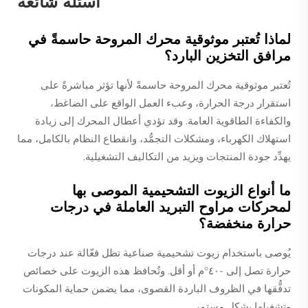
أسئلة شائعة
لماذا تُعتبر موثوقية محرك المروحة حاسمةً في
مرافق التخزين البارد؟
تُعتبر موثوقية محرك المروحة حاسمةً لأنها تؤثر مباشرةً على
استقرار درجة الحرارة، وعبء العمل الواقع على الضاغط،
والكفاءة الطاقوية العامة. وقد تؤدي أعطال المحرك إلى زيادة
استهلاك الكهرباء، ومشكلات التجمُّد، وانقطاع النظام بالكامل، مما
يهدِّد جودة المنتجات ويزيد من التكاليف التشغيلية.
ما أنواع الزيوت التشحيمية الموصى بها
لمحركات مراوح التبريد العاملة في درجات
حرارة منخفضة؟
يُوصى باستخدام زيوت تشحيمية صناعية تظل فعّالة عند درجات
حرارة تصل إلى -٤٠°م أو أقل. وتُحافظ هذه الزيوت على خصائص
تدفُّقها في الظروف الباردة القصوى، مما يضمن حماية المكونات
وتشغيلها بشكلٍ مستمر.