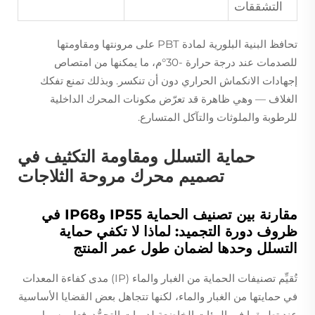
التشققات
تحافظ البنية البلورية لمادة PBT على مرونتها ومقاومتها
للصدمات عند درجة حرارة -30°م، ما يمكنها من امتصاص
إجهادات الانكماش الحراري دون أن تنكسر. وبذلك تمنع تفكك
الغلاف — وهي ظاهرة قد تعرّض مكونات المحرك الداخلية
للرطوبة والملوثات والتآكل المتسارع.
حماية التسلل ومقاومة التكثيف في
تصميم محرك مروحة الثلاجات
مقارنة بين تصنيف الحماية IP55 وIP68 في
ظروف دورة التجميد: لماذا لا تكفي حماية
التسلل وحدها لضمان طول عمر المنتج
تُقيِّم تصنيفات الحماية من الغبار والماء (IP) مدى كفاءة المعدات
في حمايتها من الغبار والماء، لكنها تتجاهل بعض القضايا الأساسية
عند تطبيقها في البيئات الخاضعة لدورات التجمُّد. فعلى سبيل