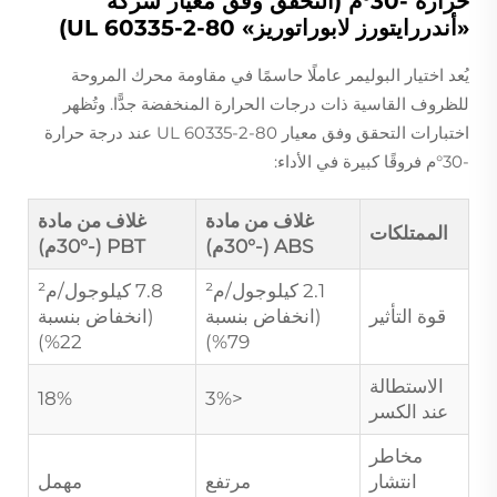
حرارة -30°م (التحقق وفق معيار شركة
«أندررايتورز لابوراتوريز» UL 60335-2-80)
يُعد اختيار البوليمر عاملًا حاسمًا في مقاومة محرك المروحة
للظروف القاسية ذات درجات الحرارة المنخفضة جدًّا. وتُظهر
اختبارات التحقق وفق معيار UL 60335-2-80 عند درجة حرارة
-30°م فروقًا كبيرة في الأداء:
غلاف من مادة
غلاف من مادة
الممتلكات
ABS (-30°م)
PBT (-30°م)
2.1 كيلوجول/م²
7.8 كيلوجول/م²
قوة التأثير
(انخفاض بنسبة
(انخفاض بنسبة
22%)
79%)
الاستطالة
18%
<3%
عند الكسر
مخاطر
انتشار
مرتفع
مهمل