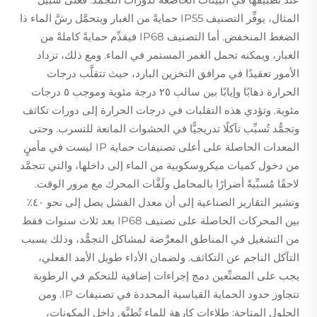
المثال، يوفِّر التصنيف IP55 حمايةً من الغبار ويتحمَّل رشَّ الماء ذا
الضغط المنخفض. أما التصنيف IP68 فيقدِّم حمايةً كاملةً من
الغبار، ويمكنه تحمل الغمر المستمر في الماء. ومع ذلك، تزداد
الأمور تعقيدًا في مرافق التخزين البارد، حيث تتقلَّب درجات
الحرارة ذهابًا وإيابًا بين سالب ٢٥ درجة مئوية وموجب ٥ درجات
مئوية. وتؤدي هذه التقلبات في درجات الحرارة إلى دورات تكاثف
وتجمُّد تُسبِّب تآكلًا تدريجيًّا في الحشوات المانعة للتسرب. وحتى
المعدات الحاصلة على أعلى تصنيفات حماية IP ليست في مأمنٍ
من دخول كميات ميكروسكوبية من الماء إلى داخلها، والتي تتجمَّد
لاحقًا مُسبِّبةً أضرارًا بالمحامل ولَفَّات المحرك مع مرور الوقت.
وتشير التقارير الصناعية إلى أن معدل الفشل يصل إلى نحو ٤٠٪
بين المحركات الحاصلة على تصنيف IP68 بعد ثلاث سنوات فقط
من التشغيل في المناطق المعرَّضة لمشاكل التجمُّد، وذلك بسبب
التآكل الناجم عن التكاثف. ولضمان الأداء طويل الأمد الفعلي،
يجب على المصنِّعين دمج إجراءات إضافية للتحكم في الرطوبة
تتجاوز حدود الحماية القياسية المحددة في تصنيفات IP. ومن
الحلول المتاحة: طلاءات كارهة للماء تُطبَّق داخل المكونات،