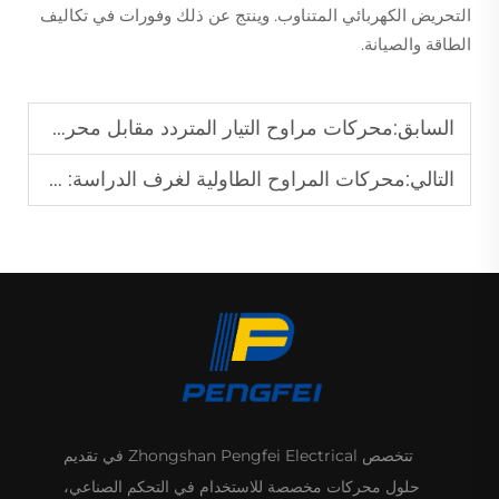
التحريض الكهربائي المتناوب. وينتج عن ذلك وفورات في تكاليف
الطاقة والصيانة.
السابق:
محركات مراوح التيار المتردد مقابل محركات مراوح التيار المستمر: أيهما أكثر ملاءمةً لك؟
التالي:
محركات المراوح الطاولية لغرف الدراسة: منخفضة الضوضاء وعالية الأداء
تتخصص Zhongshan Pengfei Electrical في تقديم
حلول محركات مخصصة للاستخدام في التحكم الصناعي،