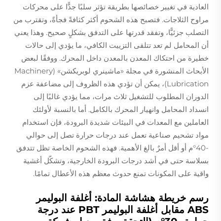
العادية في تغيير خصائصها بطريقة تؤثر سلبًا جدًّا على محركات
مراوح الثلاجات. فتصبح هذه الشحوم أكثر كثافةً فجأةً، وتقترب من
التصلب جزئيًّا، وتفقد قدرتها على التدفق بشكلٍ صحيح. وهذا يعني
أن المحامل لم تعد تتلقى التزييت الكافي، ما يؤدي إلى حالات
خطيرة من احتكاك المعدن بالمعدن داخل المحرك. ووفقًا لبعض
الأبحاث المنشورة في مجلة «ماشينري لوبريكشن» (Machinery
Lubrication)، يمكن أن تؤدي هذه الظروف إلى مضاعفة عزم
الدوران المطلوب للتشغيل ثلاث مرات، مما يؤدي غالبًا إلى
انسداد المحامل وانهيار المحرك بالكامل. أما بالنسبة لأولئك
العاملين مع المعدات في البيئات شديدة البرودة، فإن استخدام
مواد تشحيم صناعية تعمل عند درجات حرارة تصل إلى حوالي
-40°م أو أقل أمرٌ بالغ الأهمية. فهذه الشحوم الخاصة تظل تتدفق
بسلاسة حتى في أشد درجات البرودة الخارجية، وتشكّل أغشية
واقية على المكونات تمنع حدوث معظم هذه الأعطال تمامًا.
رسم خريطة هشاشة المادة: أغلفة البوليمر
ABS مقابل أغلفة البوليمر PBT عند درجة