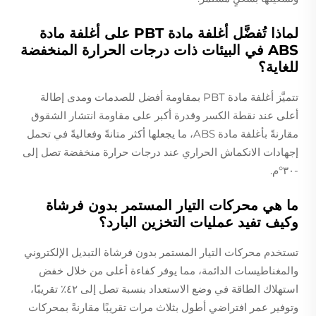
لماذا تُفضَّل أغلفة مادة PBT على أغلفة مادة
ABS في البيئات ذات درجات الحرارة المنخفضة
للغاية؟
تتميَّز أغلفة مادة PBT بمقاومة أفضل للصدمات ومدى إطالة
أعلى عند نقطة الكسر وقدرة أكبر على مقاومة انتشار الشقوق
مقارنةً بأغلفة مادة ABS، ما يجعلها أكثر متانةً وفعاليةً في تحمل
إجهادات الانكماش الحراري عند درجات حرارة منخفضة تصل إلى
-٣٠°م.
ما هي محركات التيار المستمر بدون فرشاة
وكيف تفيد عمليات التخزين البارد؟
تستخدم محركات التيار المستمر بدون فرشاة التبديل الإلكتروني
والمغناطيسات الدائمة، مما يوفر كفاءة أعلى من خلال خفض
استهلاك الطاقة في وضع الاستعداد بنسبة تصل إلى ٤٢٪ تقريبًا،
وتوفير عمر افتراضي أطول بثلاث مرات تقريبًا مقارنةً بمحركات