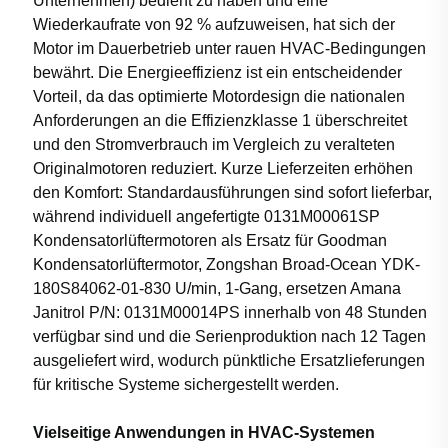
Unternehmen) bedient zu haben und eine
Wiederkaufrate von 92 % aufzuweisen, hat sich der
Motor im Dauerbetrieb unter rauen HVAC-Bedingungen
bewährt. Die Energieeffizienz ist ein entscheidender
Vorteil, da das optimierte Motordesign die nationalen
Anforderungen an die Effizienzklasse 1 überschreitet
und den Stromverbrauch im Vergleich zu veralteten
Originalmotoren reduziert. Kurze Lieferzeiten erhöhen
den Komfort: Standardausführungen sind sofort lieferbar,
während individuell angefertigte 0131M00061SP
Kondensatorlüftermotoren als Ersatz für Goodman
Kondensatorlüftermotor, Zongshan Broad-Ocean YDK-
180S84062-01-830 U/min, 1-Gang, ersetzen Amana
Janitrol P/N: 0131M00014PS innerhalb von 48 Stunden
verfügbar sind und die Serienproduktion nach 12 Tagen
ausgeliefert wird, wodurch pünktliche Ersatzlieferungen
für kritische Systeme sichergestellt werden.
Vielseitige Anwendungen in HVAC-Systemen