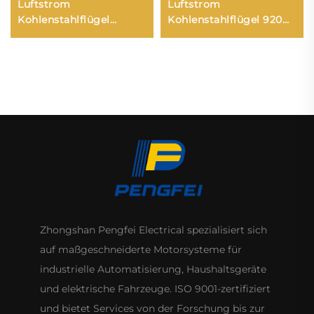
Luftstrom
Luftstrom
Kohlenstahlflügel
Kohlenstahlflügel 920W
1750W Axialventilator
Axialventilator
220V/380V Industrielle
220V/380V Industrielle
Fabriklüftung Frischluft
Fabriklüftung Frischluft
Zhongshan Pengfei Electrical spezialisiert sich
auf maßgeschneiderte Motorsysteme für
industrielle Automatisierung, Haushaltsgeräte
und elektrische Fahrzeuge. ISO 9001-zertifiziert
und bietet Services von der Forschung bis zur