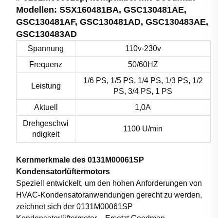
Modellen: SSX160481BA, GSC130481AE,
GSC130481AF, GSC130481AD, GSC130483AE,
GSC130483AD
Spannung
110v-230v
Frequenz
50/60HZ
1/6 PS, 1/5 PS, 1/4 PS, 1/3 PS, 1/2
Leistung
PS, 3/4 PS, 1 PS
Aktuell
1,0A
Drehgeschwi
1100 U/min
ndigkeit
Kernmerkmale des 0131M00061SP
Kondensatorlüftermotors
Speziell entwickelt, um den hohen Anforderungen von
HVAC-Kondensatoranwendungen gerecht zu werden,
zeichnet sich der 0131M00061SP