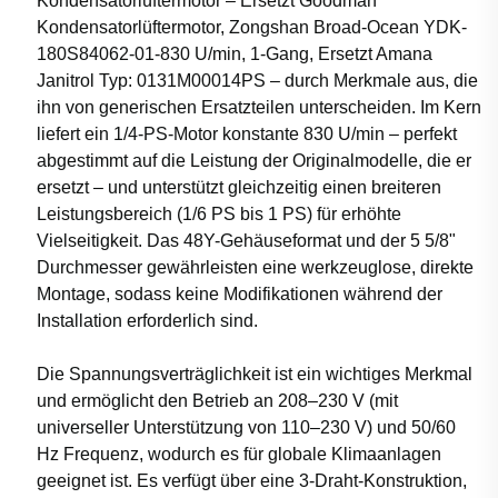
Kondensatorlüftermotor – Ersetzt Goodman
Kondensatorlüftermotor, Zongshan Broad-Ocean YDK-
180S84062-01-830 U/min, 1-Gang, Ersetzt Amana
Janitrol Typ: 0131M00014PS – durch Merkmale aus, die
ihn von generischen Ersatzteilen unterscheiden. Im Kern
liefert ein 1/4-PS-Motor konstante 830 U/min – perfekt
abgestimmt auf die Leistung der Originalmodelle, die er
ersetzt – und unterstützt gleichzeitig einen breiteren
Leistungsbereich (1/6 PS bis 1 PS) für erhöhte
Vielseitigkeit. Das 48Y-Gehäuseformat und der 5 5/8"
Durchmesser gewährleisten eine werkzeuglose, direkte
Montage, sodass keine Modifikationen während der
Installation erforderlich sind.
Die Spannungsverträglichkeit ist ein wichtiges Merkmal
und ermöglicht den Betrieb an 208–230 V (mit
universeller Unterstützung von 110–230 V) und 50/60
Hz Frequenz, wodurch es für globale Klimaanlagen
geeignet ist. Es verfügt über eine 3-Draht-Konstruktion,