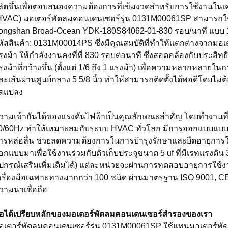
ลิตขึ้นเพื่อตอบสนองความต้องการที่เข้มงวดสำหรับการใช้งาน
HVAC) มอเตอร์พัดลมคอนเดนเซอร์รุ่น 0131M00061SP สามารถ
ongshan Broad-Ocean YDK-180S84062-01-830 รอบ/นาที แบบ 1 
หัสสินค้า: 0131M00014PS ซึ่งมีคุณสมบัติที่ทำให้แตกต่างจากม
รงม้า ให้กำลังงานคงที่ที่ 830 รอบต่อนาที ซึ่งสอดคล้องกับประสิทธิ
รงม้าที่กว้างขึ้น (ตั้งแต่ 1/6 ถึง 1 แรงม้า) เพื่อความหลากหลา
ละเส้นผ่านศูนย์กลาง 5 5/8 นิ้ว ทำให้สามารถติดตั้งได้พอดีโดยไม่ต้อ
ัดแปลง
วามเข้ากันได้ของแรงดันไฟฟ้าเป็นคุณลักษณะสำคัญ โดยทำงานที่
0/60Hz ทำให้เหมาะสมกับระบบ HVAC ทั่วโลก มีการออกแบบแบบ 3
ารหล่อลื่น ช่วยลดความต้องการในการบำรุงรักษาและยืดอายุการใช้ง
อกแบบมาเพื่อใช้งานร่วมกับตัวเก็บประจุขนาด 5 uf ที่มีเรทแรงดัน 
ุปกรณ์เสริมเพิ่มเติมได้) แต่ละหน่วยจะผ่านการทดสอบอายุการ
ครื่องมือเฉพาะทางมากกว่า 100 ชนิด ผ่านมาตรฐาน ISO 9001, C
วามน่าเชื่อถือ
้อได้เปรียบหลักของมอเตอร์พัดลมคอนเดนเซอร์สำรองของเรา
อเตอร์พัดลมคอนเดนเซอร์รุ่น 0131M00061SP ใช้แทนมอเตอร์พ