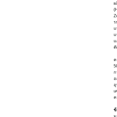
ผ
(
Z
ร
แ
แ
แ
ด
ค
5
ก
อ
อ
เ
ค
ข
ม