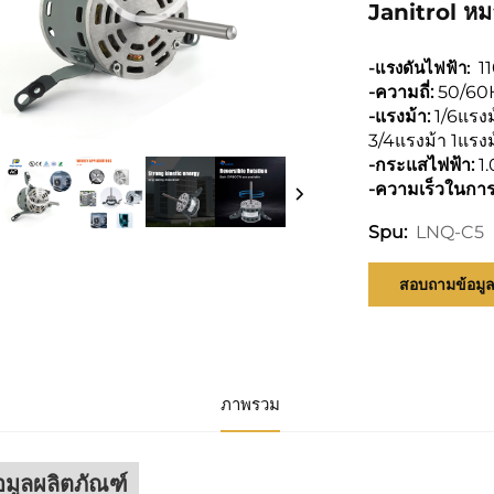
Janitrol ห
-แรงดันไฟฟ้า:
1
-ความถี่:
50/60
-แรงม้า:
1/6แรงม
3/4แรงม้า 1แรงม
-กระแสไฟฟ้า:
1
-ความเร็วในกา
LNQ-C5
Spu:
สอบถามข้อมู
ภาพรวม
อมูลผลิตภัณฑ์