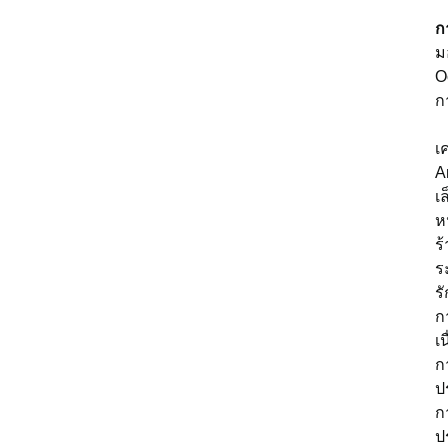
ก
ม
O
ก
เ
A
เล
ห
ร
ร
ร
ก
เ
ก
ป
ก
ป