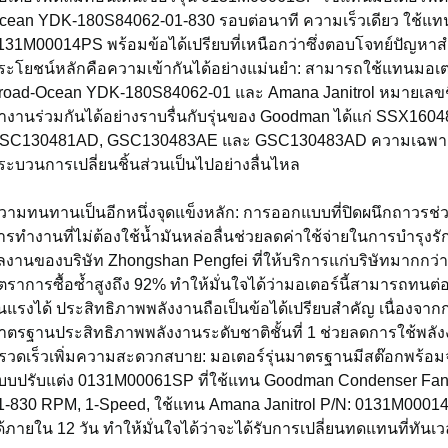
cean YDK-180S84062-01-830 รอบต่อนาที ความเร็วเดียว ใช้แทน
131M00014PS พร้อมข้อได้เปรียบที่เหนือกว่าซึ่งตอบโจทย์ปัญหาส
ระโยชน์หลักคือความเข้ากันได้อย่างแม่นยำ: สามารถใช้แทนมอ
road-Ocean YDK-180S84062-01 และ Amana Janitrol หมายเลขช
ำงานร่วมกันได้อย่างราบรื่นกับรุ่นของ Goodman ได้แก่ SSX
SC130481AD, GSC130483AE และ GSC130483AD ความเฉพาะเจ
ระบวนการเปลี่ยนชิ้นส่วนเป็นไปอย่างลื่นไหล
วามทนทานเป็นอีกหนึ่งจุดแข็งหลัก: การออกแบบที่ปิดผนึกถาวรช่
ารทำงานที่ไม่ต้องใช้น้ำมันหล่อลื่นช่วยลดค่าใช้จ่ายในการบำรุงรั
ลงานของบริษัท Zhongshan Pengfei ที่ให้บริการแก่บริษัทมากกว่า 
ัตราการซื้อซ้ำสูงถึง 92% ทำให้มั่นใจได้ว่ามอเตอร์นี้สามารถทน
ุนแรงได้ ประสิทธิภาพพลังงานถือเป็นข้อได้เปรียบสำคัญ เนื่องจ
าตรฐานประสิทธิภาพพลังงานระดับชาติชั้นที่ 1 ช่วยลดการใช้พลังงาน
ี่รวดเร็วเพิ่มความสะดวกสบาย: มอเตอร์รุ่นมาตรฐานมีสต๊อกพร้อม
บบปรับแต่ง 0131M00061SP ที่ใช้แทน Goodman Condenser Fa
1-830 RPM, 1-Speed, ใช้แทน Amana Janitrol P/N: 0131M000
ด้ภายใน 12 วัน ทำให้มั่นใจได้ว่าจะได้รับการเปลี่ยนทดแทนที่ทั