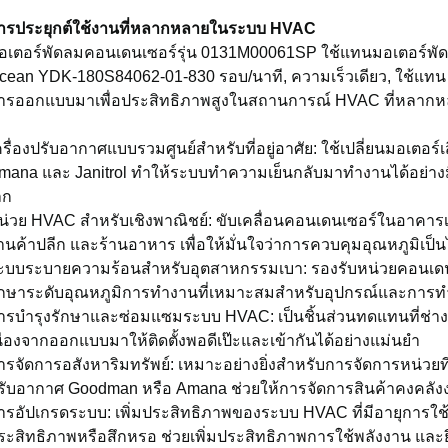
ารประยุกต์ใช้งานที่หลากหลายในระบบ HVAC
อเตอร์พัดลมคอนเดนเซอร์รุ่น 0131M00061SP ใช้แทนมอเตอร์พั
cean YDK-180S84062-01-830 รอบ/นาที, ความเร็วเดียว, ใช้แทน 
ารออกแบบมาเพื่อประสิทธิภาพสูงในสถานการณ์ HVAC ที่หลากห
ครื่องปรับอากาศแบบรวมศูนย์สำหรับที่อยู่อาศัย: ใช้เปลี่ยนมอเต
mana และ Janitrol ทำให้ระบบทำความเย็นกลับมาทำงานได้อย่างมี
็ก
น่วย HVAC สำหรับเชิงพาณิชย์: ขับเคลื่อนคอนเดนเซอร์ในอาคาร
้านค้าปลีก และร้านอาหาร เพื่อให้มั่นใจว่าการควบคุมอุณหภูมิเป็นไ
ะบบระบายความร้อนสำหรับอุตสาหกรรมเบา: รองรับหน่วยคอนเด
ักษาระดับอุณหภูมิการทำงานที่เหมาะสมสำหรับอุปกรณ์และกา
ารบำรุงรักษาและซ่อมแซมระบบ HVAC: เป็นชิ้นส่วนทดแทนที่ช่าง
นื่องจากออกแบบมาให้ติดตั้งพอดีเป๊ะและเข้ากันได้อย่างแม่นยำ
ารจัดการอสังหาริมทรัพย์: เหมาะอย่างยิ่งสำหรับการจัดการหน่วยที่
รับอากาศ Goodman หรือ Amana ช่วยให้การจัดการสินค้าคงคลังง่
ารอัปเกรดระบบ: เพิ่มประสิทธิภาพของระบบ HVAC ที่มีอายุการใช้ง
ระสิทธิภาพหรือสึกหรอ ช่วยเพิ่มประสิทธิภาพการใช้พลังงาน แล