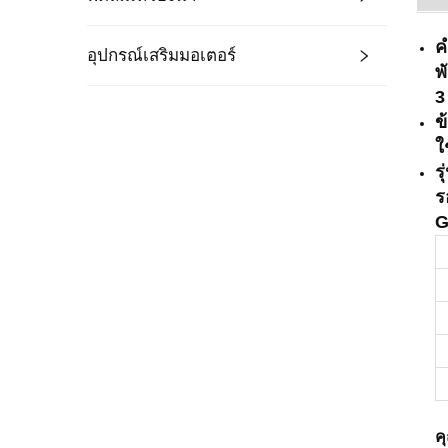
ค
อุปกรณ์เสริมมอเตอร์
พ
3
ข
ใ
ร
ร
G
ค