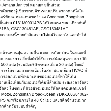
 Amana Janitrol หมายเลขชิ้นส่วน:
ำคัญของผู้เชี่ยวชาญด้านระบบปรับอากาศ หนึ่งใน
เตอร์พัดลมคอนเดนเซอร์ของ Goodman, Zongshan
ิ้นส่วน 0131M00014PS ได้โดยตรง ขณะเดียวกันก็
160481BA, GSC130481AE, GSC130481AF,
าะจงนี้ช่วยกำจัดความไม่แน่ใจออกไปและทำให้
วยต้านทานฝุ่น ความชื้น และการกัดกร่อน ในขณะที่
กษาระยะยาว อีกทั้งยังได้รับการสนับสนุนจากประวัติ
500 แห่ง (รวมถึงบริษัทจดทะเบียน 20 แห่ง) โดยมี
ต่อการใช้งานอย่างต่อเนื่องในสภาพแวดล้อม HVAC ที่
ากการออกแบบที่เหมาะสมของมอเตอร์ทำให้เกิน
เมื่อเทียบกับมอเตอร์เดิมที่ล้าสมัย ระยะเวลาจัดส่ง
จัดส่ง ในขณะที่ตัวอย่างมอเตอร์พัดลมคอนเดนเซอร์
n Motor, Zongshan Broad-Ocean YDK-180S84062-
14PS จะพร้อมภายใน 48 ชั่วโมง และผลิตจำนวนมาก
นเวลาสำหรับระบบสำคัญ