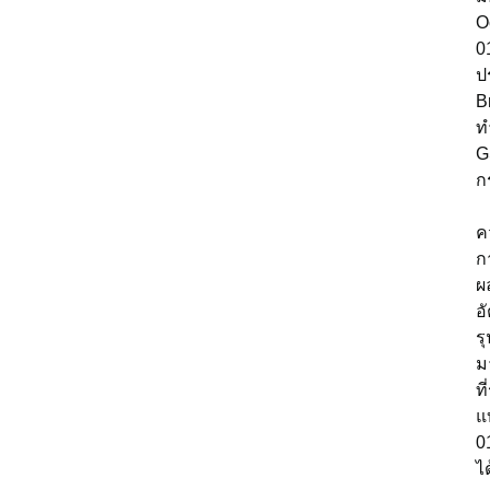
O
0
ป
B
ท
G
ก
ค
ก
ผ
อ
ร
ม
ท
แ
0
ไ