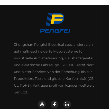
Zhongshan Pengfei Electrical spezialisiert sich
auf maßgeschneiderte Motorsysteme für
industrielle Automatisierung, Haushaltsgeräte
und elektrische Fahrzeuge. ISO 9001-zertifiziert
und bietet Services von der Forschung bis zur
Produktion, Tests und globale Konformität (CE,
UL, RoHS). Vertrauensvoll von Kunden weltweit
genutzt.