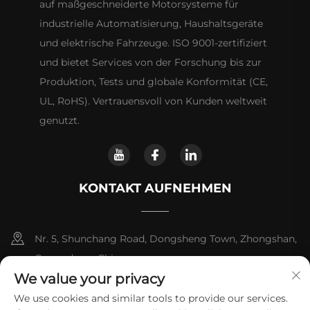
auf maßgeschneiderte Motorsysteme für
industrielle Automatisierung, Haushaltsgeräte
und elektrische Fahrzeuge. ISO 9001-zertifiziert
und bietet Services von der Forschung bis zur
Produktion, Tests und globale Konformität (CE,
UL, RoHS). Vertrauensvoll von Kunden weltweit
genutzt.
KONTAKT AUFNEHMEN
Nr. 5, Shunchang Road, Dongsheng Town, Zhongshan,
Guangdong, China
We value your privacy
+86-18028357686
We use cookies and similar tools to provide our services.