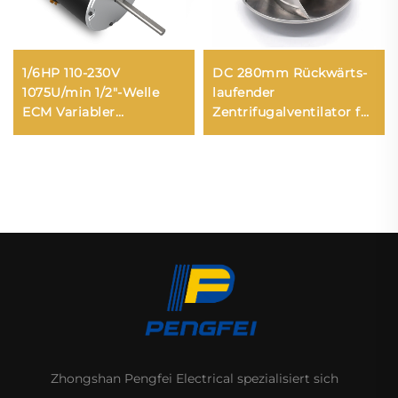
1/6HP 110-230V
DC 280mm Rückwärts-
1075U/min 1/2"-Welle
laufender
ECM Variabler
Zentrifugalventilator für
Bürstenloser
Klimaanlagen-
Industriellventilator
Abschlusseinheiten
Ofenlüfter Lüftungs-
Bodenlüftung
und Klimakondensator
DC-Bürstenloser Motor
Zhongshan Pengfei Electrical spezialisiert sich