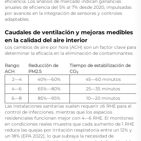
eficiencia. Los análisis de mercado indican ganancias
anuales de eficiencia del 5% al 7% desde 2020, impulsadas
por avances en la integración de sensores y controles
adaptables.
Caudales de ventilación y mejoras medibles
en la calidad del aire interior
Los cambios de aire por hora (ACH) son un factor clave para
determinar la eficacia en la eliminación de contaminantes:
Rango
Reducción de
Tiempo de estabilización de
ACH
PM2.5
CO₂
2—4
40%—60%
45—60 minutos
4—6
65%—80%
25—35 minutos
6—8
85%—95%
10—20 minutos
Las instalaciones sanitarias suelen requerir ≥6 RHE para el
control de infecciones, mientras que los espacios
residenciales funcionan mejor con 4—6 RHE. El monitoreo
en condiciones reales muestra que cada aumento de 1 RHE
reduce las quejas por irritación respiratoria entre un 12% y
un 18% (EPA 2022), lo que subraya la necesidad de