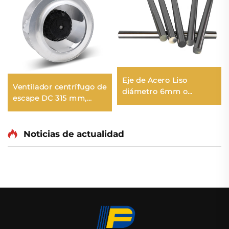
Eje de Acero Liso
Ventilador centrífugo de
diámetro 6mm o
escape DC 315 mm,
Personalizado
ventilador de aire
endurecido por llama
acondicionado,
sólido Eje de Acero para
ventilador metálico de
Noticias de actualidad
Motor con peso ligero
ventilación