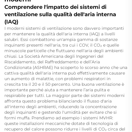
Comprendere l'impatto dei sistemi di
ventilazione sulla qualità dell'aria interna
(IAQ)
I moderni sistemi di ventilazione sono davvero importanti
per mantenere la qualità dell'aria interna (IAQ) a livelli
salubri. Essi combattono un'ampia gamma di sostanze
inquinanti presenti nell'aria, tra cui i COV, il CO₂ e quelle
minuscole particelle che fluttuano nell'aria degli ambienti
chiusi. La Società Americana degli Ingegneri del
Riscaldamento, del Raffreddamento e dell’Aria
Condizionata (ASHRAE) ha scoperto lo scorso anno che una
cattiva qualità dell'aria interna può effettivamente causare
un aumento di malattie, con problemi respiratori in
crescita tra il 20 e il 50 percento. Una buona ventilazione è
importante perché aiuta a mantenere l’aria pulita e
respirabile per tutti. La maggior parte dei sistemi moderni
affronta questo problema bilanciando il flusso d'aria
all'interno degli ambienti, riducendo la concentrazione
degli inquinanti e gestendo l'umidità per evitare che si
formi muffa. Prendiamo ad esempio i sistemi MVHR:
queste installazioni meccaniche dotate di tecnologia di
recupero del calore possono ridurre i livelli di CO₂ circa del