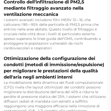
Controllo dell'infiltrazione di PM2,5
mediante filtraggio avanzato nella
ventilazione meccanica
I sistemi avanzati includono filtri MERV 13—16, che
catturano l'85—95% delle particelle di PM2,5 prima che
entrino nelle aree abitate. Questo livello di filtraggio è
cruciale nelle città dove i livelli di particolato esterno
spesso superano le linee guida dell'OMS, contribuendo a
proteggere le popolazioni vulnerabili da rischi
cardiovascolari e respiratori.
Ottimizzazione della configurazione dei
condotti (metodi di immissione/espulsione)
per migliorare le prestazioni della qualità
dell'aria negli ambienti interni
La modellazione della dinamica dei fluidi computazionale
(CFD) rivela che layout ottimizzati dei condotti possono
migliorare la distribuzione dell'aria del 40% e ridurre le
perdite di pressione statica del 25%. I sistemi che utilizzano
diffusori radiali di mandata con estratti a soffitto
raggiungono una maggiore efficacia nella rimozione di
contaminanti (0,8—1,2) rispetto alla ventilazione