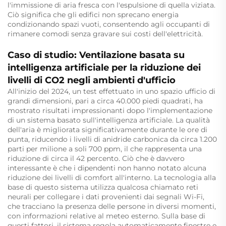
l'immissione di aria fresca con l'espulsione di quella viziata.
Ciò significa che gli edifici non sprecano energia
condizionando spazi vuoti, consentendo agli occupanti di
rimanere comodi senza gravare sui costi dell'elettricità.
Caso di studio: Ventilazione basata su
intelligenza artificiale per la riduzione dei
livelli di CO2 negli ambienti d'ufficio
All'inizio del 2024, un test effettuato in uno spazio ufficio di
grandi dimensioni, pari a circa 40.000 piedi quadrati, ha
mostrato risultati impressionanti dopo l'implementazione
di un sistema basato sull'intelligenza artificiale. La qualità
dell'aria è migliorata significativamente durante le ore di
punta, riducendo i livelli di anidride carbonica da circa 1.200
parti per milione a soli 700 ppm, il che rappresenta una
riduzione di circa il 42 percento. Ciò che è davvero
interessante è che i dipendenti non hanno notato alcuna
riduzione dei livelli di comfort all'interno. La tecnologia alla
base di questo sistema utilizza qualcosa chiamato reti
neurali per collegare i dati provenienti dai segnali Wi-Fi,
che tracciano la presenza delle persone in diversi momenti,
con informazioni relative al meteo esterno. Sulla base di
questi fattori, il sistema regola automaticamente finestre e