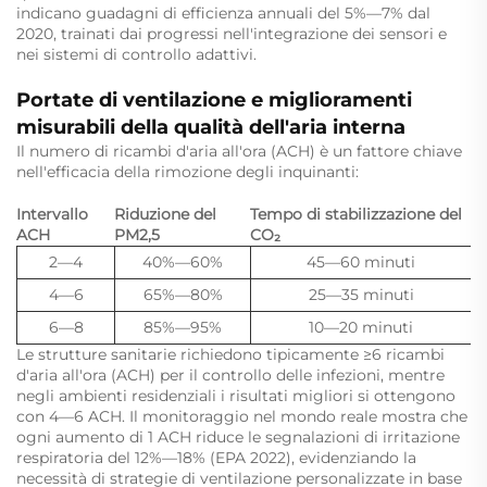
indicano guadagni di efficienza annuali del 5%—7% dal
2020, trainati dai progressi nell'integrazione dei sensori e
nei sistemi di controllo adattivi.
Portate di ventilazione e miglioramenti
misurabili della qualità dell'aria interna
Il numero di ricambi d'aria all'ora (ACH) è un fattore chiave
nell'efficacia della rimozione degli inquinanti:
Intervallo
Riduzione del
Tempo di stabilizzazione del
ACH
PM2,5
CO₂
2—4
40%—60%
45—60 minuti
4—6
65%—80%
25—35 minuti
6—8
85%—95%
10—20 minuti
Le strutture sanitarie richiedono tipicamente ≥6 ricambi
d'aria all'ora (ACH) per il controllo delle infezioni, mentre
negli ambienti residenziali i risultati migliori si ottengono
con 4—6 ACH. Il monitoraggio nel mondo reale mostra che
ogni aumento di 1 ACH riduce le segnalazioni di irritazione
respiratoria del 12%—18% (EPA 2022), evidenziando la
necessità di strategie di ventilazione personalizzate in base