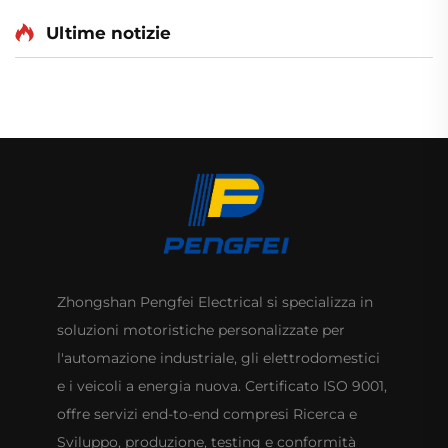
centrifugo,
a fiamma personalizzato
condizionatore d'aria,
Ultime notizie
e leggero
ventilatore metallico di
ventilazione
Zhongshan Pengfei Electrical si specializza in
soluzioni motoristiche personalizzate per
l'automazione industriale, gli elettrodomestici
e i veicoli a energia nuova. Certificato ISO 9001,
offre servizi end-to-end compresi Ricerca e
Sviluppo, produzione, testing e conformità