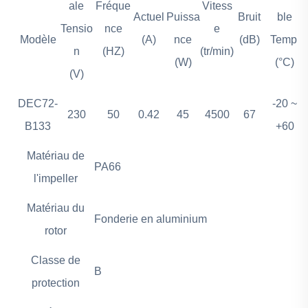
ale
Fréque
Vitess
Actuel
Puissa
Bruit
ble
Tensio
nce
e
Modèle
(A)
nce
(dB)
Temp.
n
(HZ)
(tr/min)
(W)
(°C)
(V)
DEC72-
-20 ~
230
50
0.42
45
4500
67
B133
+60
Matériau de
PA66
l'impeller
Matériau du
Fonderie en aluminium
rotor
Classe de
B
protection