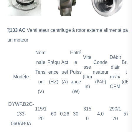
î¦133 AC
Ventilateur centrifuge à rotor externe alimenté par
un moteur
Nomi
Entré
Vite
Débit
nale
Fréqu
Act
e
Conde
Brui
sse
d'air
Tensi
ence
uel
Puiss
nsateur
t
Modèle
(tr/m
m³/h/
on
(HZ)
(A)
ance
(Î¼F)
(dB)
in)
CFM
(V)
(W)
DYWF.B2C-
115/1
315
290/1
133-
60
0.26
30
4.0
57
20
0
70
060AB0A