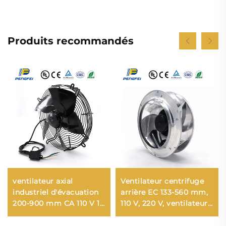
Produits recommandés
ventilateur axial
Ventilateur centrifuge
industriel d'évacuation
arrière EC 133-560 mm,
200-900 mm CA 110 V 1-
110 V, 220 V, ventilateur
220 V 380 V, turbine de
à roue à vapeur,
refroidissement pour
conduit, armoire