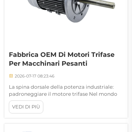
Fabbrica OEM Di Motori Trifase
Per Macchinari Pesanti
2026-07-17 08:23:46
La spina dorsale della potenza industriale:
padroneggiare il motore trifase Nel mondo
esigente delle macchine pesanti, la
VEDI DI PIÙ
trasmissione di potenza è il battito che
determina il successo operativo. Dai massicci
sistemi di trasporto a nastro nelle operazioni
minerarie in profondità ai sistemi ad alta