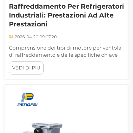
Raffreddamento Per Refrigeratori
Industriali: Prestazioni Ad Alte
Prestazioni
2026-04-20 09:07:20
Comprensione dei tipi di motore per ventola
di raffreddamento e delle specifiche chiave
La scelta del motore per ventola di
VEDI DI PIÙ
raffreddamento appropriato influenza
direttamente la gestione termica e la durata
operativa. Questi dispositivi rientrano
principalmente in due categorie:
progettazioni assiali e centrifughe...