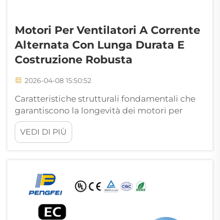
Motori Per Ventilatori A Corrente
Alternata Con Lunga Durata E
Costruzione Robusta
2026-04-08 15:50:52
Caratteristiche strutturali fondamentali che
garantiscono la longevità dei motori per
ventilatori CA: classe di isolamento del
VEDI DI PIÙ
motore e resistenza termica in
funzionamento continuo. La longevità dei
motori per ventilatori CA inizia
dall’isolamento progettato per resistere allo
stress termico. I motori con classe F (155 °C) ...