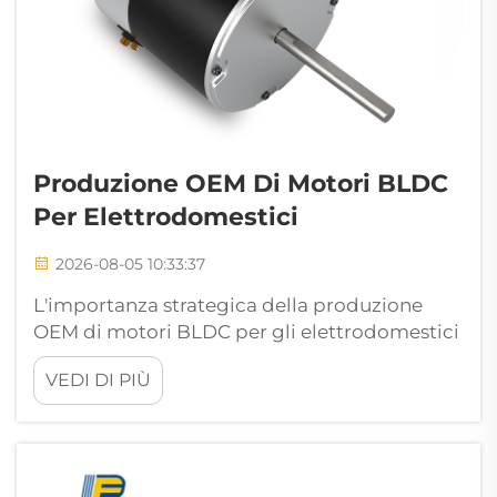
Produzione OEM Di Motori BLDC
Per Elettrodomestici
2026-08-05 10:33:37
L'importanza strategica della produzione
OEM di motori BLDC per gli elettrodomestici
moderni. Il settore globale degli
VEDI DI PIÙ
elettrodomestici sta attualmente subendo
una radicale trasformazione tecnologica,
guidata in larga misura da normative sempre
più stringenti sull'efficienza energetica,
dall'aumento dei costi...