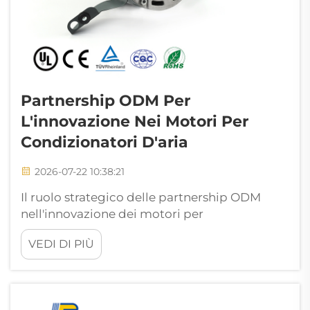
Partnership ODM Per
L'innovazione Nei Motori Per
Condizionatori D'aria
2026-07-22 10:38:21
Il ruolo strategico delle partnership ODM
nell'innovazione dei motori per
condizionatori d'aria Il panorama globale
VEDI DI PIÙ
dell'impiantistica HVAC sta attualmente
subendo una trasformazione radicale,
guidata dall'aumento dei costi energetici, da
normative ambientali più severe e dalla