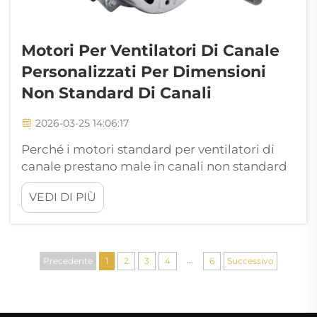
Motori Per Ventilatori Di Canale
Personalizzati Per Dimensioni
Non Standard Di Canali
2026-03-25 14:06:17
Perché i motori standard per ventilatori di
canale prestano male in canali non standard
Picchi di perdita di pressione e turbolenze
VEDI DI PIÙ
del flusso d'aria in canali di dimensioni
inferiori o superiori a quelle previste La
maggior parte dei motori standard per
ventilatori di canale funziona in base a
...
Precedente
1
2
3
4
6
Successivo
quanto ASHRAE ha tradizionalmente
ipotizzato riguardo alla forma dei canali,
principalmente cir...