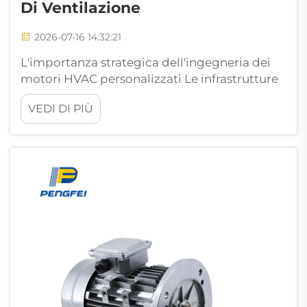
Di Ventilazione
2026-07-16 14:32:21
L'importanza strategica dell'ingegneria dei
motori HVAC personalizzati Le infrastrutture
moderne di ventilazione si trovano ad
VEDI DI PIÙ
affrontare sfide sempre più complesse in
un'era caratterizzata da rigorose normative
energetiche e dai severi requisiti operativi
delle attuali strutture commerciali e
industriali...