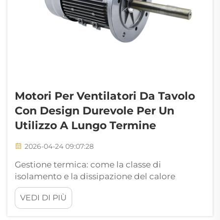
Motori Per Ventilatori Da Tavolo
Con Design Durevole Per Un
Utilizzo A Lungo Termine
2026-04-24 09:07:28
Gestione termica: come la classe di
isolamento e la dissipazione del calore
definiscono la durata dei motori per
VEDI DI PIÙ
ventilatori da tavolo. Classi di isolamento (B,
F, H) e il loro impatto reale sull’affidabilità in