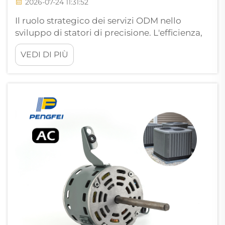
2026-07-24 11:31:52
Il ruolo strategico dei servizi ODM nello
sviluppo di statori di precisione. L'efficienza,
la durata e l'affidabilità complessiva di
VEDI DI PIÙ
qualsiasi motore elettrico ad alte prestazioni
dipendono fondamentalmente dalla qualità
dei suoi componenti interni, con lo statore
che si distingue...