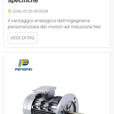
Specifiche
2026-07-20 09:30:59
Il vantaggio strategico dell'ingegneria
personalizzata dei motori ad induzione Nel
contesto altamente competitivo
VEDI DI PIÙ
dell'automazione industriale moderna e della
produzione pesante, l'era tradizionale
dell'hardware "universale" sta rapidamente
scomparendo nell'oblio. La produzione...