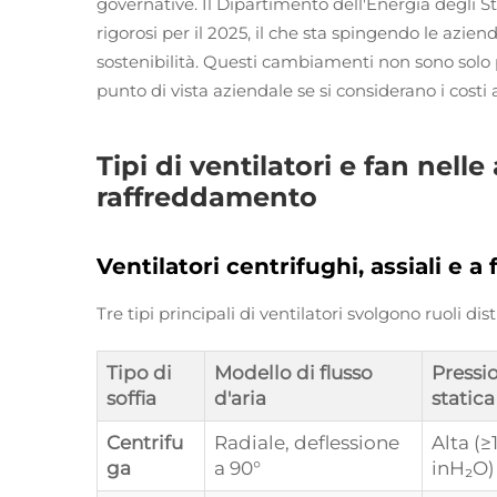
governative. Il Dipartimento dell'Energia degli Stat
rigorosi per il 2025, il che sta spingendo le azie
sostenibilità. Questi cambiamenti non sono solo 
punto di vista aziendale se si considerano i costi
Tipi di ventilatori e fan nel
raffreddamento
Ventilatori centrifughi, assiali e a
Tre tipi principali di ventilatori svolgono ruoli dis
Tipo di
Modello di flusso
Pressi
soffia
d'aria
statica
Centrifu
Radiale, deflessione
Alta (≥
ga
a 90°
inH₂O)