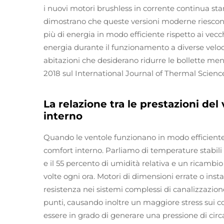
i nuovi motori brushless in corrente continua st
dimostrano che queste versioni moderne riescono 
più di energia in modo efficiente rispetto ai vec
energia durante il funzionamento a diverse velocit
abitazioni che desiderano ridurre le bollette mens
2018 sul International Journal of Thermal Scienc
La relazione tra le prestazioni del 
interno
Quando le ventole funzionano in modo efficiente,
comfort interno. Parliamo di temperature stabili e
e il 55 percento di umidità relativa e un ricambi
volte ogni ora. Motori di dimensioni errate o inst
resistenza nei sistemi complessi di canalizzazio
punti, causando inoltre un maggiore stress sui 
essere in grado di generare una pressione di circa 1