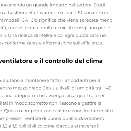
anno avendo un grande impatto nel settore. Studi
a trasferire effettivamente circa il 30 percento in
chi modelli CA. Ciò significa che viene sprecata meno
à, motivo per cui molti tecnici li consigliano per le
ili. Una ricerca di Melka e colleghi pubblicata nel
es conferma questa affermazione sull'efficienza.
ventilatore e il controllo del clima
 aiutano a mantenere fattori importanti per il
ntro mezzo grado Celsius, livelli di umidità tra il 45
o d'aria adeguato, che avvenga circa quattro o sei
allati in modo scorretto non riescono a gestire la
ne. Questo comporta zone calde e zone fredde in altri
compressori. Ventole di buona qualità dovrebbero
,2 a 1,5 pollici di colonna d'acqua attraverso il