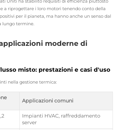
i Uniti ha stabilito requisiti di efficienza piuttosto
nde a riprogettare i loro motori tenendo conto della
positivi per il pianeta, ma hanno anche un senso dal
 a lungo termine.
le applicazioni moderne di
 flusso misto: prestazioni e casi d'uso
tinti nella gestione termica:
one
Applicazioni comuni
1,2
Impianti HVAC, raffreddamento
server