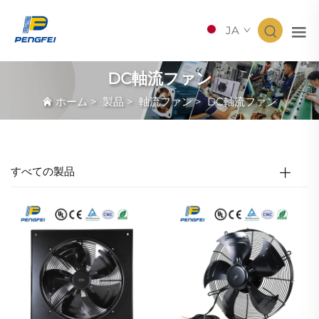
JA
DC軸流ファン
ホーム
>
製品
>
軸流ファン
>
DC軸流ファン
すべての製品