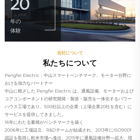
20
年の
体験
当社について
私たちについて
Pengfei Electric：中山スマートベンチマーク、モーター分野に
おける強力なパートナー
中山に根ざした Pengfei Electric は、通風設備、モーターおよび
コアコンポーネントの研究開発・製造・販売を一体化するパワー
ハウス工場であり、500社以上の企業（上場企業20社を含む）に
サービスを提供してきました。
16年にわたる蓄積がベンチマークを築く
2006年に工場設立、R&Dチームが結成され、2013年にISO9001
認証を取得し欧米市場へ進出。2015年に通風設備分野へ拡大。現