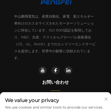
中山鵬飛電気は、産業自動化、家電、新エネルギー
車向けのカスタマイズされたモーターソリューショ
ンに特化しています。ISO 9001認証を取得してお
り、R&D、生産、テストからグローバル規格適合
（CE、UL、RoHS）までのエンドツーエンドサービ
スを提供します。世界中の顧客に信頼されていま
す。
お問い合わせ
We value your privacy
中国広東省中山市東升鎮順昌路5番地
We use cookies and similar tools to provide our services.