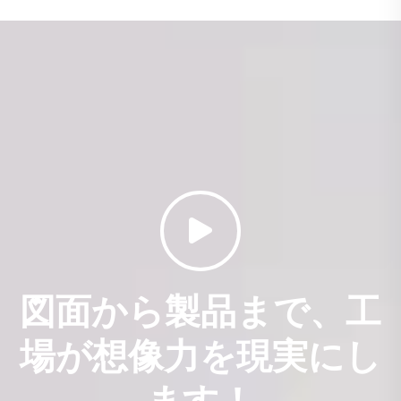
気ニーズに応えることができます。モーターカテゴリーは、ACモ
ーター、DCモーター、ECモーターを含み、幅広い機器に適応可
能です。部品はロータ巻線、ステータ巻線、端蓋ブラケット、板
金、シャフトコア、絶縁コイルなどを含み、「ワンストップ調
達」を実現し、顧客に包括的な製品サポートを提供します。
顧客第一、共に長期的な発展を築く
標準部品は在庫より即日出荷、カスタマイズ部品は48時間以内に
サンプルを提供し、12日以内に出荷します。再購入率は92%であ
り、当社は8年連続で「品質サプライヤー」の称号を受賞していま
す。
鹏飛（Pengfei）を選んで、パートナーとしての実力を活かしまし
ょう。
図面から製品まで、工
場が想像力を現実にし
ます！