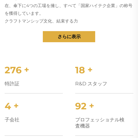
在、傘下に4つの工場を擁し、すべて「国家ハイテク企業」の称号
を獲得しています。
クラフトマンシップ文化、結束する力
「仕事に正確さ、心に匠、ラインに品格」をコアバリューとし
て、「各製品が効率的で信頼性があり、顧客に価値を創造する」
さらに表示
ことをミッションとして掲げ、「新と旧の融合！」というスロー
ガンのもと、15人のシニアエンジニアと30人の若手骨幹社員の知
恵を結集し、「突破を恐れず、実行に長じる」という特徴を形成
しています。
300
+
20
+
本質的な実力で、業界基準をリード
ACモーターのエネルギー効率は国家基準レベル1を上回り、DCモ
特許証
R&D スタッフ
ーターの静音性は45dB以下、ECモーターの寿命は20,000時間を
超え、換気設備の主要指標が業界をリードしており、100件以上の
4
+
100
+
カスタマイズプロジェクトを完成させました。弊社製品は
ISO9001、CE、UL、RoHSの各認証を取得済みです。
子会社
プロフェッショナル検
フルプロダクトマトリクス、効率的な調達
査機器
換気設備は、遠心ファン、軸流ファン、静音ファン、斜流ファ
ン、ダクトファンなどが含まれ、さまざまなシナリオにおける換