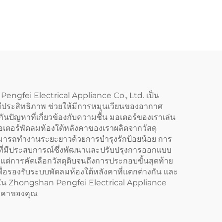
DC AC
560 มม. กำลังลม 150-
ูนย์
5000CFM ระบบเงียบ
AC Ec Dc สำหรับระบาย
อากาศและกรองอากาศ
engfei Electrical Appliance Co., Ltd. เป็น
มีประสิทธิภาพ ช่วยให้มีการหมุนเวียนของอากาศ
นปัญหาที่เกี่ยวข้องกับความชื้น มอเตอร์ของเราเล่น
ร์พัดลมห้องใต้หลังคาของเราผลิตจากวัสดุ
้สามารถทำงานระยะยาวด้วยการบำรุงรักป้อยน้อย การ
กรที่มีประสบการณ์ซึ่งพัฒนาและปรับปรุงการออกแบบ
แต่การคัดเลือกวัสดุดิบจนถึงการประกอบขั้นสุดท้าย
ื่อรองรับระบบพัดลมห้องใต้หลังคาที่แตกต่างกัน และ
นใน Zhongshan Pengfei Electrical Appliance
ังคาของคุณ