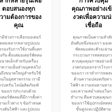
ลากหลายรุ่นเพื่อ
การควบคุม
ตอบสนองทุก
คุณภาพอย่างเข
วามต้องการของ
งวดเพื่อความน่
คุณ
เชื่อถือ
ามีช่วงการเลือกมอเตอร์
คุณภาพเป็นความสำค
ัดลมหลากหลายรูปแบบ
อันดับหนึ่งของเรา มอเต
ื่อรองรับการใช้งานที่แตก
พัดลมแต่ละตัวจะผ่าน
างกัน ตั้งแต่มอเตอร์พัดลม
กระบวนการทดสอบกา
ขนาดเล็กสำหรับเครื่อง
ควบคุมคุณภาพอย่างเข
ำความเย็นส่วนบุคคลไป
งวดก่อนออกจากโรงง
นถึงขนาดใหญ่สำหรับใช้
ของเรา เราทำการทดส
านในอุตสาหกรรม เรามี
ด้านความปลอดภัยทา
ครบครัน ไลน์ผลิตภัณฑ์
ไฟฟ้า ความทนทานทาง
ของเราประกอบด้วย
และความสม่ำเสมอในก
เตอร์พัดลมที่มีการตั้งค่า
ทำงาน ทีมควบคุมคุณ
วามเร็วต่าง ๆ ข้อกำหนด
ของเราใช้อุปกรณ์ทดส
รงดันไฟฟ้า และรูปแบบ
ขั้นสูงและปฏิบัติตาม