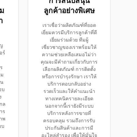
การสนับสนุน
้ม
ลูกค้าอย่างพิเศษ
า
เราเชื่อว่าผลิตภัณฑ์ที่ยอด
เยี่ยมควรมีบริการลูกค้าที่ดี
เยี่ยมร่วมด้วย ทีมผู้
ัญ
เชี่ยวชาญของเราพร้อมให้
อร์
ความช่วยเหลือเสมอไม่ว่า
คุณจะมีคำถามเกี่ยวกับการ
ร
เลือกผลิตภัณฑ์ การติดตั้ง
้ม
หรือการบำรุงรักษา เราให้
าน
บริการตอบกลับอย่าง
อบ
รวดเร็วและให้คำแนะนำ
ง
ทางเทคนิครายละเอียด
กล
นอกจากนี้เรายังมีระบบ
าร
บริการหลังการขายที่
ภาพ
ครอบคลุม รวมถึงการรับ
อบ
ประกันสินค้าและการมี
อะไหล่สำรอง เพื่อให้มั่นใจ