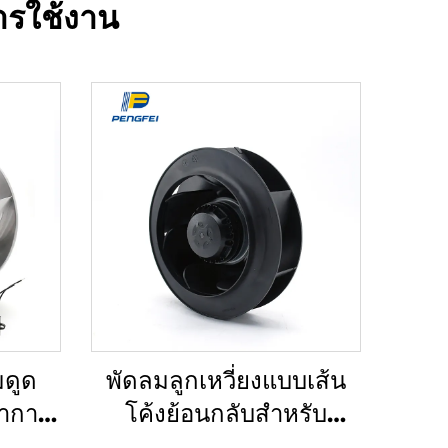
ารใช้งาน
ดูด
พัดลมลูกเหวี่ยงแบบเส้น
อากาศ
โค้งย้อนกลับสำหรับ
พัดลม
อุตสาหกรรม ขนาด 133-