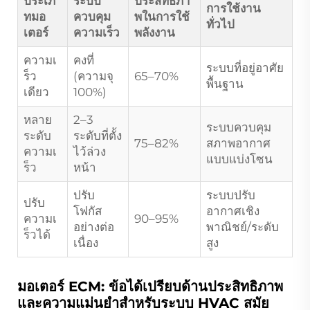
ประเภ
ระบบ
ประสิทธิภา
การใช้งาน
ทมอ
ควบคุม
พในการใช้
ทั่วไป
เตอร์
ความเร็ว
พลังงาน
ความเ
คงที่
ระบบที่อยู่อาศัย
ร็ว
(ความจุ
65–70%
พื้นฐาน
เดียว
100%)
หลาย
2–3
ระบบควบคุม
ระดับ
ระดับที่ตั้ง
75–82%
สภาพอากาศ
ความเ
ไว้ล่วง
แบบแบ่งโซน
ร็ว
หน้า
ปรับ
ระบบปรับ
ปรับ
โฟกัส
อากาศเชิง
ความเ
90–95%
อย่างต่อ
พาณิชย์/ระดับ
ร็วได้
เนื่อง
สูง
มอเตอร์ ECM: ข้อได้เปรียบด้านประสิทธิภาพ
และความแม่นยำสำหรับระบบ HVAC สมัย