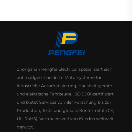
Wechselstrom-
Ventilatormotor
Zhongshan Pengfei Electrical spezialisiert sich
auf maßgeschneiderte Motorsysteme für
industrielle Automatisierung, Haushaltsgeräte
und elektrische Fahrzeuge. ISO 9001-zertifiziert
und bietet Services von der Forschung bis zur
Produktion, Tests und globale Konformität (CE,
UL, RoHS). Vertrauensvoll von Kunden weltweit
genutzt.