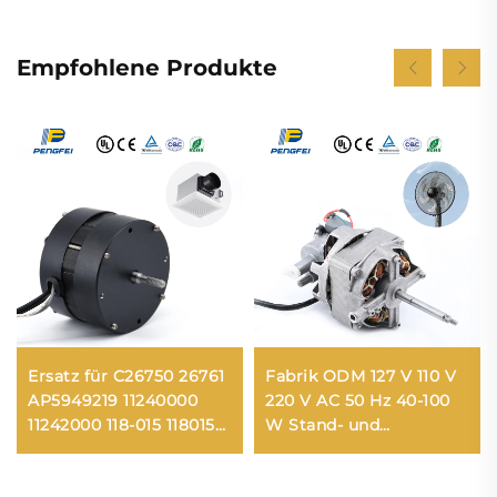
Empfohlene Produkte
Ersatz für C26750 26761
Fabrik ODM 127 V 110 V
AP5949219 11240000
220 V AC 50 Hz 40-100
11242000 118-015 118015
W Stand- und
11807000 Badezimmer-
Tischventilator
Abluftventilatormotor
Industrieller