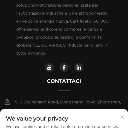
soluzioni motoristiche personalizzate per
l'automazione industriale, gli elettrodomestici
e i veicoli a energia nuova. Certificato ISO 9001,
offre servizi end-to-end compresi Ricerca e
Sviluppo, produzione, testing e conformità
globale (CE, UL, RoHS). Di fiducia per clienti in
tutto il mondo.
CONTATTACI
N. 5, Shunchang Road, Dongsheng Town, Zhongshan,
Guangdong, Cina
We value your privacy
+86-18028357686
We use cookies and similar tools to provide our services.