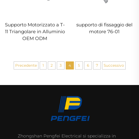
Supporto Motorizzato a T-
supporto di fissaggio del
11 Triangolare in Alluminio
motore 76-01
OEM ODM
Precedente
1
2
3
4
5
6
7
Successivo
Zhongshan Pengfei Electrical si specializza in