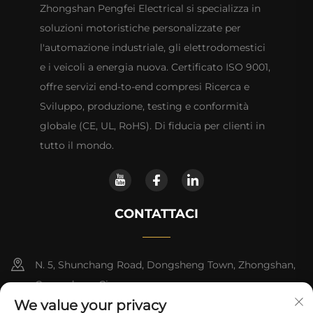
Zhongshan Pengfei Electrical si specializza in
soluzioni motoristiche personalizzate per
l'automazione industriale, gli elettrodomestici
e i veicoli a energia nuova. Certificato ISO 9001,
offre servizi end-to-end compresi Ricerca e
Sviluppo, produzione, testing e conformità
globale (CE, UL, RoHS). Di fiducia per clienti in
tutto il mondo.
CONTATTACI
N. 5, Shunchang Road, Dongsheng Town, Zhongshan,
Guangdong, Cina
We value your privacy