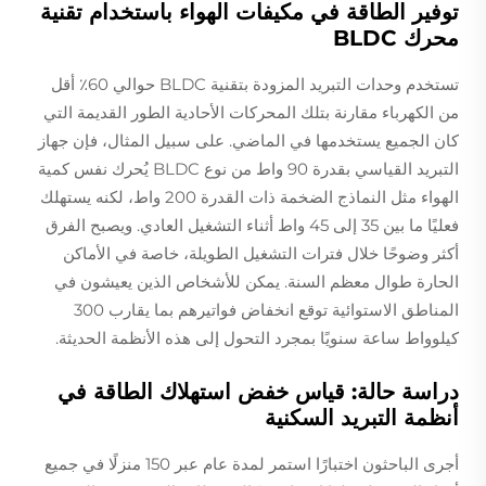
توفير الطاقة في مكيفات الهواء باستخدام تقنية
محرك BLDC
تستخدم وحدات التبريد المزودة بتقنية BLDC حوالي 60٪ أقل
من الكهرباء مقارنة بتلك المحركات الأحادية الطور القديمة التي
كان الجميع يستخدمها في الماضي. على سبيل المثال، فإن جهاز
التبريد القياسي بقدرة 90 واط من نوع BLDC يُحرك نفس كمية
الهواء مثل النماذج الضخمة ذات القدرة 200 واط، لكنه يستهلك
فعليًا ما بين 35 إلى 45 واط أثناء التشغيل العادي. ويصبح الفرق
أكثر وضوحًا خلال فترات التشغيل الطويلة، خاصة في الأماكن
الحارة طوال معظم السنة. يمكن للأشخاص الذين يعيشون في
المناطق الاستوائية توقع انخفاض فواتيرهم بما يقارب 300
كيلوواط ساعة سنويًا بمجرد التحول إلى هذه الأنظمة الحديثة.
دراسة حالة: قياس خفض استهلاك الطاقة في
أنظمة التبريد السكنية
أجرى الباحثون اختبارًا استمر لمدة عام عبر 150 منزلًا في جميع