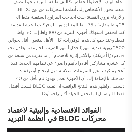
أنحاء الهند، ولاحظوا انخفاض تكاليف طاقة التبريد بنحو النصف
عندما تحول الأشخاص إلى أنظمة المحركات من نوع BLDC.
والأرقام تروي القصة: حيث احتاجت المراوح السقفية فقط إلى
28 واط مقارنةً بـ 75 واط المعتادة من المحركات الحثية القديمة.
كما انخفض استهلاك أجهزة التبريد من 100 واط إلى 40 واط
فقط. وعند جمع كل هذه الوفورات، كان الأهل يدفعون أقل بحوالي
2800 روبية هندية شهريًا خلال أشهر الصيف الحارة (ما يعادل نحو
34 دولارًا أمريكيًا). والأكثر إثارة للاهتمام أن ما يقرب من تسعة من
كل عشرة مشاركين أفادوا بأنهم راضون عن نظامهم الجديد. فقد
أعجبهم كيف تتغير السرعات بسلاسة دون ارتجاج أو توقفات
مفاجئة، بالإضافة إلى أن الأجهزة تعمل بهدوء تام بأقل من 40
ديسيبل. وتُظهر هذه النتائج الواقعية أن تقنية BLDC ليست أفضل
فقط للبيئة، بل إنها تجعل الحياة أكثر راحة أيضًا.
الفوائد الاقتصادية والبيئية لاعتماد
محركات BLDC في أنظمة التبريد