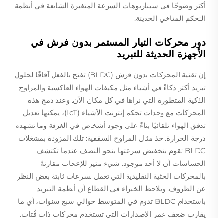
أكثر وضوحًا في سيناريوهات السرعة المتغيرة الشائعة في أنظمة
التحكم المناخي الحديثة.
دور محركات التيار المستمر بدون فرش في
الأجهزة الحديثة للتبريد
إن تقنية المحركات بدون فرش (BLDC) تفتح بالفعل آفاقًا لحلول
تبريد أكثر ذكاءً في أشياء مثل مكيفات الهواء العاكسية والمراوح
الذكية المتطورة التي نراها في كل مكان الآن. وعند دمج هذه
المحركات مع وحدات تحكم إنترنت الأشياء (IoT)، يمكنها تعديل
تدفق الهواء تلقائيًا بناءً على وجود أشخاص في الغرفة وما تشهده
درجة الحرارة. خذ مثال المراوح السقفية: تلك المزودة بمشغلات
BLDC تقوم بتخفيض سرعتها بنحو النصف عندما تكتشف
الحساسات أن لا أحد موجود. شيء مثير للإعجاب مقارنةً
بالمحركات الحثية التقليدية التي تعمل بسرعات ثابتة بغض النظر
عن الظروف. ويلاحظ الخبراء في القطاع أن أنظمة التبريد
باستخدام BLDC تدوم في المتوسط حوالي سبع سنوات، أي ما
يقارب ضعف عمر الإصدارات التي تستخدم محركات ذات فُتات.