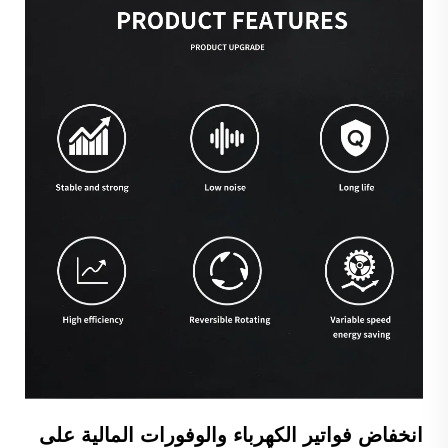
انخفاض فواتير الكهرباء والوفورات المالية على