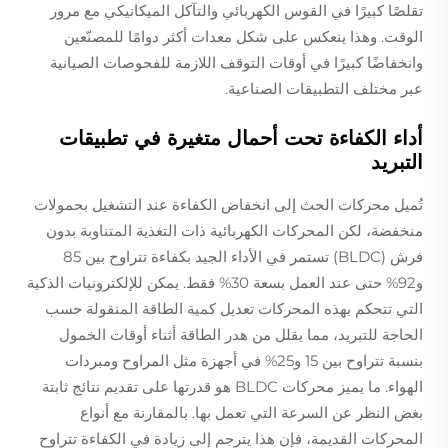
تقلصًا كبيرًا في القوس الكهربائي والتآكل الميكانيكي مع مرور
الوقت. وهذا ينعكس على شكل معدات أكثر دوامًا للمصنّعين
وانخفاضًا كبيرًا في أوقات التوقف اللازمة للفحوصات الصيانية
عبر مختلف التطبيقات الصناعية.
أداء الكفاءة تحت أحمال متغيرة في تطبيقات
التبريد
تُميل محركات الحث إلى انخفاض الكفاءة عند التشغيل بحمولات
منخفضة، لكن المحركات الكهربائية ذات التغذية المتناوبة بدون
فرش (BLDC) تستمر في الأداء الجيد بكفاءة تتراوح بين 85
و92% حتى عند العمل بسعة 30% فقط. يمكن للإلكترونيات الذكية
التي تتحكم بهذه المحركات تعديل كمية الطاقة المنقولة حسب
الحاجة للتبريد، مما يقلل من هدر الطاقة أثناء أوقات الخمول
بنسبة تتراوح بين 15 و25% في أجهزة مثل المراوح ومبردات
الهواء. ما يميز محركات BLDC هو قدرتها على تقديم نتائج ثابتة
بغض النظر عن السرعة التي تعمل بها. بالمقارنة مع أنواع
المحركات القديمة، فإن هذا يترجم إلى زيادة في الكفاءة تتراوح