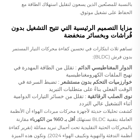
بالنسبة للمصنّعين الذين يسعون لتقليل استهلاك الطاقة مع
الحفاظ على تشغيل موثوق.
مزايا التصميم الرئيسية التي تتيح التشغيل بدون
فُراشات وبخسائر منخفضة
تساهم ثلاث ابتكارات في تحسين كفاءة محركات التيار المستمر
بدون فرش (BLDC):
الدوار المغناطيسي الدائم
: تقلل من الطاقة المهدرة في
تهيج الملفات الكهرومغناطيسية
خوارزميات التحكم بدون مستشعر
: تضبط السرعة في
الوقت الفعلي بناءً على متطلبات التبريد
نوى الصلب الرقائقية
: تقلل من خسائر التيارات الدوامية
أثناء التشغيل عالي التردد
كشفت تحليلات حديثة لأجهزة محركات مبردات الهواء أن الأنظمة
العاملة بتقنية BLDC تستهلك
أقل بـ 60% من الكهرباء
مقارنة
بالمحركات الحثية التقليدية تحت أحمال تبريد مماثلة (تقرير كفاءة
أنظمة التدفئة والتهوية وتكييف الهواء 2024). وتكون هذه الميزة