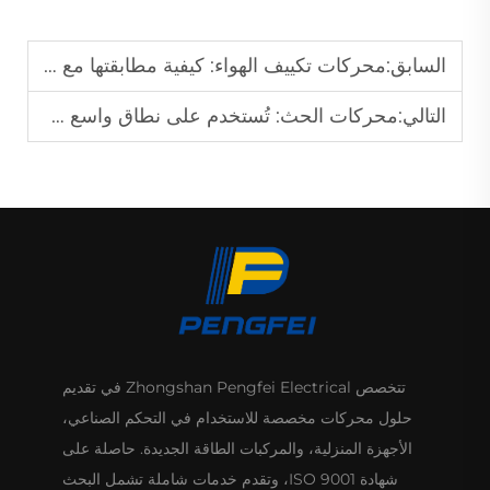
السابق:
محركات تكييف الهواء: كيفية مطابقتها مع معدات التهوية؟
التالي:
محركات الحث: تُستخدم على نطاق واسع في التهوية الصناعية؟
تتخصص Zhongshan Pengfei Electrical في تقديم
حلول محركات مخصصة للاستخدام في التحكم الصناعي،
الأجهزة المنزلية، والمركبات الطاقة الجديدة. حاصلة على
شهادة ISO 9001، وتقدم خدمات شاملة تشمل البحث