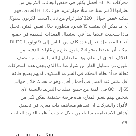
محركات BLDC أفضل بكثير في خفض انبعاثات الكربون من
نظرائها الأكبر سنا. خذ مثلًا جهاز تبريد هواء BLDC العادي، فهو
يُمكنه خفض حوالي 320 كيلوغرام من ثاني أكسيد الكربون سنويًا،
أي ما يمكن أن يمتصه 15 شجرة متطورة خلال نفس الفترة. تخيل
ماذا سيحدث عندما نبدأ في استبدال المعدات القديمة في جميع
أنحاء المدينة إذا تحول عدد كاف من الناس إلى تكنولوجيا BLDC،
يمكننا أن نحتفظ بنحو 2.4 مليون طن من غازات الدفيئة من
الغلاف الجوي كل عام، وهو ما يعادل إزالة ما يقرب من نصف
مليون من متناول الغاز من شوارعنا. ما الذي يجعل هذه المحركات
فعالة جداً؟ نظام التحكم في السرعة المتكيف لديهم يضيع طاقة
أقل بكثير عند العمل في أحمال أقل، وهو ما يحدث خلال حوالي
65 إلى 80 في المئة من جميع عمليات التبريد. بالنسبة لأي
شخص يهتم بتغير المناخ، هذه فرصة حقيقية. يمكن لكل من
الأفراد والشركات أن تساهم مساهمة ذات مغزى في تحقيق
أهداف الاستدامة ببساطة من خلال تحديث أنظمة التبريد الخاصة
بهم.