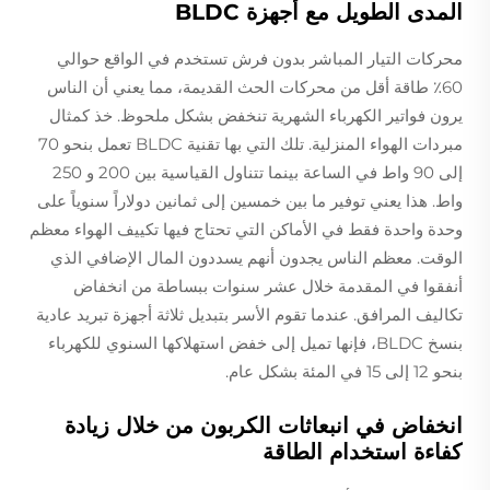
المدى الطويل مع أجهزة BLDC
محركات التيار المباشر بدون فرش تستخدم في الواقع حوالي
60٪ طاقة أقل من محركات الحث القديمة، مما يعني أن الناس
يرون فواتير الكهرباء الشهرية تنخفض بشكل ملحوظ. خذ كمثال
مبردات الهواء المنزلية. تلك التي بها تقنية BLDC تعمل بنحو 70
إلى 90 واط في الساعة بينما تتناول القياسية بين 200 و 250
واط. هذا يعني توفير ما بين خمسين إلى ثمانين دولاراً سنوياً على
وحدة واحدة فقط في الأماكن التي تحتاج فيها تكييف الهواء معظم
الوقت. معظم الناس يجدون أنهم يسددون المال الإضافي الذي
أنفقوا في المقدمة خلال عشر سنوات ببساطة من انخفاض
تكاليف المرافق. عندما تقوم الأسر بتبديل ثلاثة أجهزة تبريد عادية
بنسخ BLDC، فإنها تميل إلى خفض استهلاكها السنوي للكهرباء
بنحو 12 إلى 15 في المئة بشكل عام.
انخفاض في انبعاثات الكربون من خلال زيادة
كفاءة استخدام الطاقة