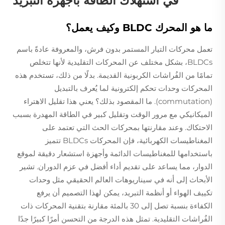
في استهلاك الطاقة بأجهزة التبريد
ما هو المحرك BLDC وكيف يعمل؟
تعمل محركات التيار المستمر بدون فرش، والمعروفة عادةً باسم
BLDCs، بشكل مختلف عن المحركات التقليدية لأنها تتخلص
تمامًا من الفُراشات الكربونية القديمة. بدلًا من ذلك، تستخدم هذه
المحركات وحدات تحكم إلكترونية لما يُعرف بالتبديل
(commutation). ما المقصود بذلك؟ يعني هذا تقليل الاهتراء
الميكانيكي مع مرور الوقت وتقليل كبير في الطاقة المهدرة بسبب
الاحتكاك. وعند مقارنتها بمحركات الحث التي تعتمد على
المغناطيسات الكهربائية، فإن المحركات BLDCs تتميز
باستخدامها للمغناطيسات الدائمة وأجهزة استشعار دقيقة لموقع
الدوار، مما يساعد على تقديم أداء أفضل في عزم الدوران. تشير
الأبحاث إلى أنه في سيناريوهات العالم الحقيقي مثل وحدات
تكييف الهواء أو أنظمة التبريد، يمكن لهذا التصميم أن يرفع
الكفاءة بنسبة تصل إلى 30 بالمئة مقارنة بتقنية المحركات ذات
الفُراشات التقليدية. تمثل هذه الدرجة من التحسن أمرًا كبيرًا جدًا