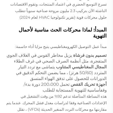
تسرع التوسع الحضري في اعتماد المنتجات، وتقوم الاقتصادات
الناشئة الآن بتركيب 2.3 مليون مروحة صناعية سنوياً تتطلب
حلول محركات قوية (تقرير تكنولوجيا HVAC لعام 2024)
المبدأ: لماذا محركات الحث مناسبة لأحمال
التهوية
مبدأ عمل التوصيل الكهرومغناطيسي يتيح مزايا أداء حاسمة:
تصميم بدون فرشاة
يزيل مخاطر القوس في الغلاف الجوي
المتفجرة، مثل أنظمة الصرف الصحي في غرف الطلاء
المجال المغناطيسي المتناوب
يتماشى مع تردد التيار
المتردد (50/60 هرتز) ، مما يضمن التحكم الدقيق في
الدورانات للحصول على تدفق الهواء المتسق
أجهزة تحريك القفص
تحمل 200،000 دورة بدء/
وقفأساسية للتهوية المستجابة للطلب
هذه البساطة المتأصلة تدعم 92% من وقت التشغيل في
الإعدادات الصناعية وفقا لدراسات معدل فشل المحرك. عندما يتم
مقارنتها مع محركات التردد المتغير الحديثة (VFDs) ، تقلل