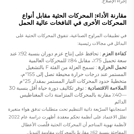
إجراء الإصلاح.
مقارنة الأداء: المحركات الحثية مقابل أنواع
المحركات الأخرى في النافخات عالية الحمل
في تطبيقات المراوح الصناعية، تتفوق المحركات الحثية على
البدائل في مجالات رئيسية:
كفاءة العزم
: تحافظ على إنتاج عزم دوران بنسبة 92٪ عند
سعة تحميل 75٪، مقابل 84٪ للمحركات العالمية
تحمل الحرارة
: تسمح العزلة من الفئة F بالتشغيل
المستمر عند درجات حرارة محيطة تصل إلى 155°م،
متخطيةً حدود المحركات التيار المستمر بمقدار 25°م
الملاءمة الاقتصادية
: توفر تكاليف دورة حياة أقل بنسبة 30
—40٪ مقارنة بالمحركات المتزامنة ذات المغناطيس
الدائم
استجابتها السرّيعة ذاتية التنظيم تحت متطلبات تدفق هواء متغيرة
تقلل الاعتماد على أنظمة تحكم معقدة. أظهرت دراسة عام 2022
لأنظمة تهوية المناجم أن المحركات الحثية قلّصت الأعطال
المفاجئة بنسبة 62٪ مقارنةً بالمحركات مقاومة التبديل.