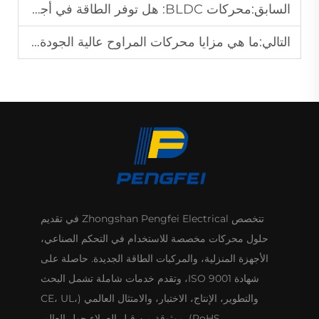
السابق:
محركات BLDC: هل توفر الطاقة في أجهزة التبريد؟
التالي:
ما هي مزايا محركات المراوح عالية الجودة لتكييف الهواء؟
تتخصص Zhongshan Pengfei Electrical في تقديم
حلول محركات مخصصة للاستخدام في التحكم الصناعي،
الأجهزة المنزلية، والمركبات الطاقة الجديدة. حاصلة على
شهادة ISO 9001، وتقدم خدمات شاملة تشمل البحث
والتطوير، الإنتاج، الاختبار، والامتثال العالمي (CE، UL،
RoHS). موثوقة من قبل العملاء حول العالم.