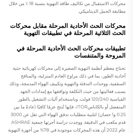
محركات الاستقبال من تكاليف طاقة التهوية بنسبة 18 ٪ من خلال
مطابقة الحمل الديناميكي.
محركات الحث الأحادية المرحلة مقابل محركات
الحث الثلاثية المرحلة في تطبيقات التهوية
تطبيقات محركات الحث الأحادية المرحلة في
المروحة والمتنفسات
تحتاج معظم أنظمة التهوية الصغيرة إلى محركات كهربائية حثية
أحادية الطور، بما في ذلك مراوح العادم المنزلية، والمنافخ
السقفية، ووحدات التدفئة والتهوية وتكييف الهواء المدمجة، وذلك
بسبب فعاليتها من حيث التكلفة وتوافقها مع إمدادات الجهد
القياسية 120/240 فولت. وباستخدام آليات التشغيل بالطور
المنفصل أو بالكاباسITOR، فإنها تُنتج عزمًا كافيًا (عادةً ما بين
0.25 و1 حصان) لتلبية متطلبات تدفق الهواء التي تقل عن 3000
قدم مكعب في الدقيقة. ووجدت دراسة أجرتها جمعية ASHRAE
عام 2022 أن هذه المحركات موجودة في 78% من أجهزة التهوية