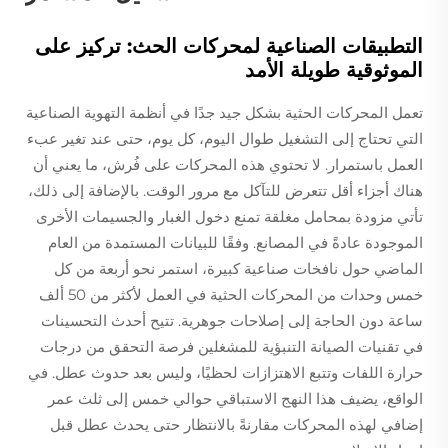
التطبيقات الصناعية لمحركات الحث: تركيز على
الموثوقية طويلة الأمد
تعمل المحركات الحثية بشكل جيد جدًا في أنظمة التهوية الصناعية
التي تحتاج إلى التشغيل طوال اليوم، كل يوم، حتى عند تغير عبء
العمل باستمرار. لا تحتوي هذه المحركات على فُرش، ما يعني أن
هناك أجزاء أقل تتعرض للتآكل مع مرور الوقت. بالإضافة إلى ذلك،
تأتي مزودة بمحامل مغلقة تمنع دخول الغبار والجسيمات الأخرى
الموجودة عادةً في المصانع. وفقًا للبيانات المستمدة من العام
الماضي حول نافخات صناعية كبيرة، استمر نحو أربعة من كل
خمس وحدات من المحركات الحثية في العمل لأكثر من 50 ألف
ساعة دون الحاجة إلى إصلاحات جوهرية. تتيح أحدث التحسينات
في تقنيات الصيانة التنبؤية للمشغلين فرصة التحقق من درجات
حرارة اللفات وتتبع الاهتزازات لحظيًا، وليس بعد حدوث عطل. في
الواقع، يضيف هذا النهج الاستباقي حوالي خمس إلى ثلث عمر
إضافي لهذه المحركات مقارنةً بالانتظار حتى يحدث عطل قبل