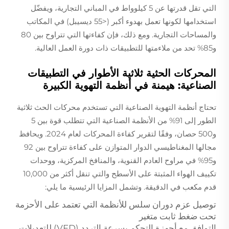
التي تقل قدرتها عن 5 كيلوواط في المباني التجارية، ويفضّل
استخدامها لكونها تعمل بهدوء أكبر (<55 ديسيبل) في المكاتب
والمساحات التجارية. ومع ذلك، فإن كفاءتها التي تتراوح بين 80
و85% تحد من ملاءمتها للتطبيقات ذات دورة العمل العالية.
المحركات الحثية ثلاثية الأطوار في التطبيقات
الصناعية: هيمنة في أنظمة التهوية الكبيرة
تحتاج أنظمة التهوية الصناعية التي تستخدم محركات الحث ثلاثية
الطور إلى 91% من الأنظمة الصناعية التي تتطلب قوة بين 5
و500 حصان، وفقًا لتقرير كفاءة المحركات لعام 2024. ويحافظ
مجالها المغناطيسي الدوار المتوازن على كفاءة تتراوح بين 92
و95% في مراوح العادم القنوية، والمنافخ المركزية، ووحدات
تكييف الهواء المثبتة على الأسطح والتي تنقل أكثر من 10,000
قدم مكعب في الدقيقة. وتشمل المزايا الرئيسية ما يلي:
توصيل عزم دوران سلس للأنظمة التي تعتمد على الأحزمة
تحت ضغط ثابت متغير
التوافق مع أجهزة التحكم بسرعة التردد (VFD) للتعديلات