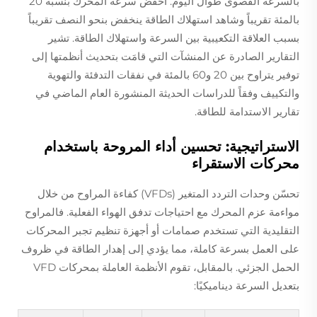
بالسرعة القصوى طوال اليوم. اخفض سرعة المحرك بنسبة 20
بالمئة تقريباً وشاهد استهلاك الطاقة ينخفض بنحو النصف تقريباً
بسبب العلاقة التكعيبية بين السرعة واستهلاك الطاقة. تشير
التقارير الصادرة عن المنشآت التي قامَت بتحديث أنظمتها إلى
توفير يتراوح بين 20 و60 بالمئة في نفقات التدفئة والتهوية
والتكييف وفقاً للدراسات الحديثة المنشورة العام الماضي في
تقارير الاستدامة للطاقة.
الاستراتيجية: تحسين أداء المروحة باستخدام
محركات الاستقراء
تحسّن وحدات التردد المتغير (VFDs) كفاءة المراوح من خلال
مواءمة عزم المحرك مع احتياجات تدفق الهواء الفعلية. فالمراوح
التقليدية التي تستخدم صمامات أو أجهزة تنظيم تجبر المحركات
على العمل بسرعة كاملة، مما يؤدي إلى إهدار الطاقة في ظروف
الحمل الجزئي. بالمقابل، تقوم الأنظمة العاملة بمحركات VFD
بتعديل السرعة ديناميكيًا: