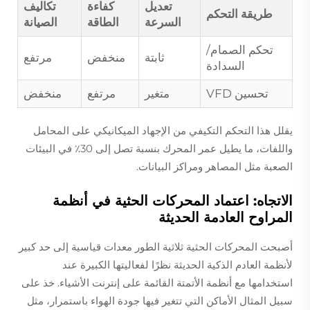
تعديل
كفاءة
تكاليف
طريقة التحكم
السرعة
الطاقة
الصيانة
تحكم الصمام/
ثابتة
منخفض
مرتفع
السدادة
تحسين VFD
متغير
مرتفع
منخفض
يقلل هذا التحكم التكيفي من الإجهاد الميكانيكي على المحامل
واللفات، ما يطيل عمر المحرك بنسبة تصل إلى 30٪ في البيئات
الصعبة مثل المصاهر ومراكز البيانات.
الاتجاه: اعتماد المحركات الحثية في أنظمة
المراوح العادمة الحديثة
أصبحت المحركات الحثية ثلاثية الطور معدات قياسية إلى حد كبير
لأنظمة العادم الذكية الحديثة نظرًا لفعاليتها الكبيرة عند
استخدامها مع أنظمة الأتمتة القائمة على إنترنت الأشياء. خذ على
سبيل المثال الأماكن التي تتغير فيها جودة الهواء باستمرار، مثل