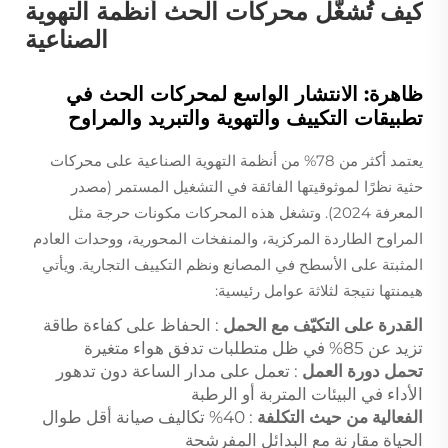
كيف تُشغّل محركات الحث أنظمة التهوية
الصناعية
ظاهرة: الانتشار الواسع لمحركات الحث في
تطبيقات التكييف والتهوية والتبريد والمراوح
يعتمد أكثر من 78% من أنظمة التهوية الصناعية على محركات
حثية نظرًا لموثوقيتها الفائقة في التشغيل المستمر (مصدر
المعرفة 2024). وتشغل هذه المحركات مكونات حرجة مثل
المراوح الطاردة المركزية، والمنفخات المحورية، ووحدات العادم
المثبتة على الأسطح في المصانع ونظم التكييف التجارية. ويأتي
هيمنتها نتيجة لثلاثة عوامل رئيسية:
القدرة على التكيّف مع الحمل
: الحفاظ على كفاءة طاقة
تزيد عن 85% في ظل متطلبات تدفق هواء متغيرة
تحمل دورة العمل
: تعمل على مدار الساعة دون تدهور
الأداء في البيئات المتربة أو الرطبة
الفعالية من حيث التكلفة
: 40% تكاليف صيانة أقل طوال
الحياة مقارنة مع البدائل المفرشحة