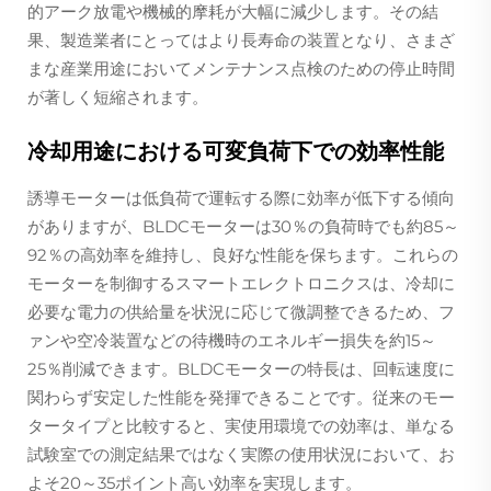
的アーク放電や機械的摩耗が大幅に減少します。その結
果、製造業者にとってはより長寿命の装置となり、さまざ
まな産業用途においてメンテナンス点検のための停止時間
が著しく短縮されます。
冷却用途における可変負荷下での効率性能
誘導モーターは低負荷で運転する際に効率が低下する傾向
がありますが、BLDCモーターは30％の負荷時でも約85～
92％の高効率を維持し、良好な性能を保ちます。これらの
モーターを制御するスマートエレクトロニクスは、冷却に
必要な電力の供給量を状況に応じて微調整できるため、フ
ァンや空冷装置などの待機時のエネルギー損失を約15～
25％削減できます。BLDCモーターの特長は、回転速度に
関わらず安定した性能を発揮できることです。従来のモー
タータイプと比較すると、実使用環境での効率は、単なる
試験室での測定結果ではなく実際の使用状況において、お
よそ20～35ポイント高い効率を実現します。