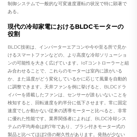
制御システムで一般的な可変速度運転の状況で特に顕著で
ある。
現代の冷却家電におけるBLDCモーターの
役割
BLDC技術は、インバーターエアコンや今や至る所で見か
けるスマートファンなどの、より高度な冷却ソリューショ
ンの可能性を大きく広げています。IoTコントローラーと組
み合わせることで、これらのモーターは室内に誰がいる
か、また温度がどう変化しているかに応じて風量を自動的
に調整できます。天井ファンを例に挙げると、BLDCドラ
イバーを搭載したファンは、センサーが誰もいないことを
検知すると、回転速度を約半分に低下させます。常に固定
速度でしか動かない従来の誘導モーターと比べると、非常
に優れた性能です。業界関係者によれば、BLDC冷却シス
テムの平均寿命は約7年であり、ブラシ付きモーター式の
製品と比べてほぼ2倍の耐久性があります。発熱が少ない