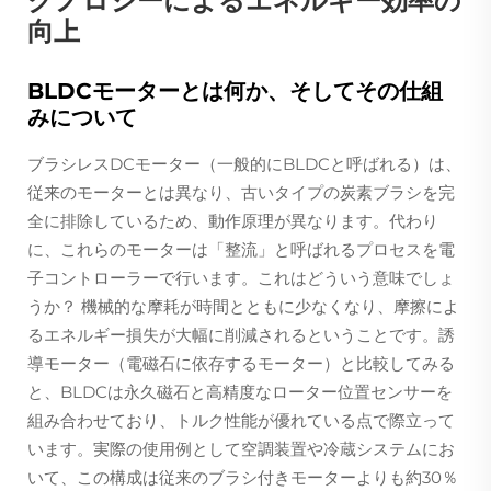
クノロジーによるエネルギー効率の
向上
BLDCモーターとは何か、そしてその仕組
みについて
ブラシレスDCモーター（一般的にBLDCと呼ばれる）は、
従来のモーターとは異なり、古いタイプの炭素ブラシを完
全に排除しているため、動作原理が異なります。代わり
に、これらのモーターは「整流」と呼ばれるプロセスを電
子コントローラーで行います。これはどういう意味でしょ
うか？ 機械的な摩耗が時間とともに少なくなり、摩擦によ
るエネルギー損失が大幅に削減されるということです。誘
導モーター（電磁石に依存するモーター）と比較してみる
と、BLDCは永久磁石と高精度なローター位置センサーを
組み合わせており、トルク性能が優れている点で際立って
います。実際の使用例として空調装置や冷蔵システムにお
いて、この構成は従来のブラシ付きモーターよりも約30％