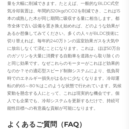
量を大幅に削減できます。たとえば、一般的なBLDC式空
気冷却装置は、年間約320kgのCO2を削減でき、これは15
本の成熟した木が同じ期間に吸収する量に相当します。都
市全体で古い設備を置き換え始めれば、どのような効果が
あるか想像してみてください。多くの人々がBLDC技術に
切り替えれば、毎年約240万トンの温室効果ガスを大気中
に放出しなくて済むことになります。これは、ほぼ50万台
のガソリンを大量に消費する自動車を道路から取り除くの
と同じ効果です。なぜこれらのモーターがこれほど効果的
なのか？その適応型スピード制御システムにより、低負荷
時でのエネルギー損失がはるかに少なくなります。冷却運
転の約65～80％はこのような状態で行われています。気候
変動を懸念する人にとって、これは現実的な機会です。個
人でも企業でも、冷却システムを更新するだけで、持続可
能性目標への有意義な貢献が可能になります。
よくあるご質問（FAQ）