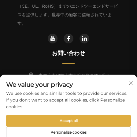
（CE、UL、RoHS）までのエンドツーエンドサービ
スを提供します。世界中の顧客に信頼されていま
す。
お問い合わせ
中国広東省中山市東升鎮順昌路5番地
We value your privacy
+86-18028357686
We use cookies and similar tools to provide our services.
If you don't want to accept all cookies, click Personalize
[email protected]
cookies.
Accept all
著作権 © 2025 中山市鵬飛電器有限公司所有
プライバシーポリシー
Personalize cookies