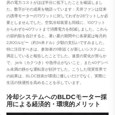
房の電力コストがほぼ半分に低下したことを確認しまし
た。数字がその成果を物語っています：天井ファンは従来
の誘導モーターの75ワットに対してわずか28ワットしか必
要としませんでした。空気冷却装置も同様に、100ワット
からわずか40ワットまで消費電力を削減しました。これら
の節約額を合計すると、暑い夏の期間中に各家庭は毎月約
2,800ルピー（約34米ドル）少額の支払いですみました。
特に注目すべきは、参加者の9割近くが新しいシステムに
満足していると報告したことでした。速度の変化が滑らか
で、 jerk（カクつき）や急停止がないこと、また40デシベ
ル未満の静かな運転音が好評でした。こうした現実世界で
の結果は、BLDC技術が環境に優しいだけでなく、実際に
生活の快適性を高めることを示しています。
冷却システムへのBLDCモーター採
用による経済的・環境的メリット