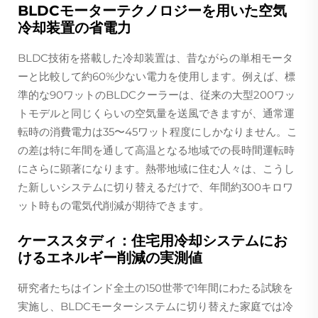
BLDCモーターテクノロジーを用いた空気
冷却装置の省電力
BLDC技術を搭載した冷却装置は、昔ながらの単相モータ
ーと比較して約60%少ない電力を使用します。例えば、標
準的な90ワットのBLDCクーラーは、従来の大型200ワッ
トモデルと同じくらいの空気量を送風できますが、通常運
転時の消費電力は35〜45ワット程度にしかなりません。こ
の差は特に年間を通して高温となる地域での長時間運転時
にさらに顕著になります。熱帯地域に住む人々は、こうし
た新しいシステムに切り替えるだけで、年間約300キロワ
ット時もの電気代削減が期待できます。
ケーススタディ：住宅用冷却システムにお
けるエネルギー削減の実測値
研究者たちはインド全土の150世帯で1年間にわたる試験を
実施し、BLDCモーターシステムに切り替えた家庭では冷