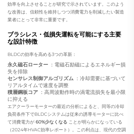
効率を向上させることが研究で示されています。このよう
な改善は、信頼性を維持しつつ消費電力を削減したい製造
業者にとって非常に重要です。
ブラシレス・低損失運転を可能にする主要
な設計特徴
BLDCの効率を高める3つの革新：
永久磁石ローター
：電磁石励磁によるエネルギー損
失を排除
センサレス制御アルゴリズム
：冷却需要に基づいて
リアルタイムで速度を調整
積層鋼板コア
：高周波動作時の渦電流損失を最小限
に抑える
エアクーラーモーターの最近の分析によると、同等の冷却
負荷条件下でBLDCシステムは従来の誘導モーターに比べ
て消費電力が
60%少なくなる
ことが明らかになっている
（2024年HVAC効率レポート）。この利点は、現代の空調