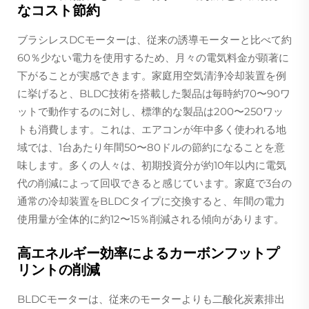
なコスト節約
ブラシレスDCモーターは、従来の誘導モーターと比べて約
60％少ない電力を使用するため、月々の電気料金が顕著に
下がることが実感できます。家庭用空気清浄冷却装置を例
に挙げると、BLDC技術を搭載した製品は毎時約70〜90ワ
ットで動作するのに対し、標準的な製品は200〜250ワッ
トも消費します。これは、エアコンが年中多く使われる地
域では、1台あたり年間50〜80ドルの節約になることを意
味します。多くの人々は、初期投資分が約10年以内に電気
代の削減によって回収できると感じています。家庭で3台の
通常の冷却装置をBLDCタイプに交換すると、年間の電力
使用量が全体的に約12〜15％削減される傾向があります。
高エネルギー効率によるカーボンフットプ
リントの削減
BLDCモーターは、従来のモーターよりも二酸化炭素排出