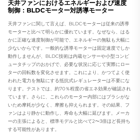
天井ファンにおけるエネルギーおよび速度
制御：BLDCモーター対誘導モーター
天井ファンに関して言えば、BLDCモーターは従来の誘導
モーターと比べて明らかに優れています。なぜなら、はる
かに正確な速度制御が可能で、エネルギーの無駄も大幅に
少ないからです。一般的な誘導モーターは固定速度でしか
動作しませんが、BLDC技術は内蔵センサーや小型コンピ
ュータチップのおかげで、必要な状況に応じて実際にロー
ターの回転数を変化させます。これにより、かつてよく使
われた電力を無駄にする抵抗式レギュレーターは不要にな
ります。テストでは、約70％程度の省エネ効果が確認され
ています。さらに、これらのモーター内部にはブラシがな
いため摩耗が少なく、摩擦も抑えられます。その結果、フ
ァンはより静かに動作し、寿命も大幅に延びます。メーカ
ーの主張によると、標準モデルと比べて2〜3倍ほど長持ち
する可能性があります。