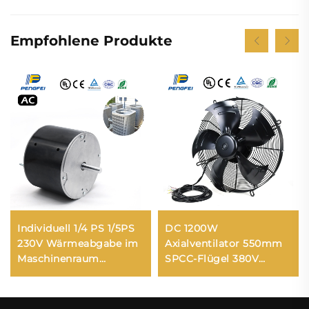
Empfohlene Produkte
Individuell 1/4 PS 1/5PS
DC 1200W
230V Wärmeabgabe im
Axialventilator 550mm
Maschinenraum
SPCC-Flügel 380V
Kondensatorventilatormotor
12440m3/h
ECM-Motor
Luftdurchsatz
Wandmontage HVAC